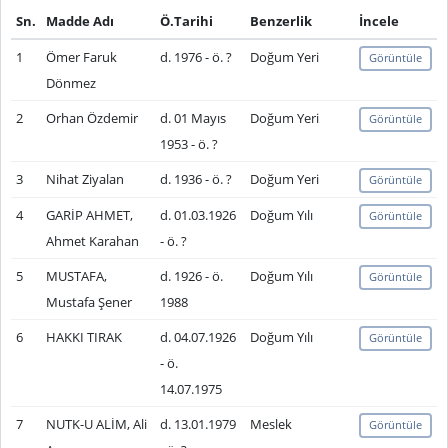
Sn.
Madde Adı
Ö.Tarihi
Benzerlik
İncele
1
Ömer Faruk
d. 1976 - ö. ?
Doğum Yeri
Görüntüle
Dönmez
2
Orhan Özdemir
d. 01 Mayıs
Doğum Yeri
Görüntüle
1953 - ö. ?
3
Nihat Ziyalan
d. 1936 - ö. ?
Doğum Yeri
Görüntüle
4
GARİP AHMET,
d. 01.03.1926
Doğum Yılı
Görüntüle
Ahmet Karahan
- ö. ?
5
MUSTAFA,
d. 1926 - ö.
Doğum Yılı
Görüntüle
Mustafa Şener
1988
6
HAKKI TIRAK
d. 04.07.1926
Doğum Yılı
Görüntüle
- ö.
14.07.1975
7
NUTK-U ALİM, Ali
d. 13.01.1979
Meslek
Görüntüle