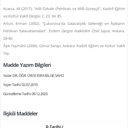
Acarca, Ali (2017). "Adil Özkale (Pehlivan ve Milli Güreşçi)".
Kadirli Eğitim
ve Kültür Vakfı Dergisi.
C. 23. 34: 85.
Artun, Erman (2002). "Çukurova'da Salavatçılık Geleneği ve Âşıkların
Pehlivan Salavatlamaları”.
Erdem Dergisi Halkbilim Özel Sayıs
ı. Ankara.
28-40.
Âşık Feymânî (2006).
Gönül Sarayı.
Ankara: Kadirli Eğitim ve Kültür Vakfı
Yay.
Madde Yazım Bilgileri
Yazar: DR. ÖĞR. ÜYESİ ESRA BİLGE SAVCI
Yayın Tarihi: 02.07.2019
Güncelleme Tarihi: 09.12.2020
İlişkili Maddeler
D.Tarihi /