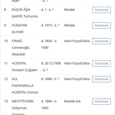
Aşan
- ö. ?
8
KÜÇÜK ÂŞIK
d. ? - ö. ?
Meslek
Görüntüle
ŞAKİRÎ, Tortumlu
9
HÜDAYAR
d. 1973 - ö. ?
Meslek
Görüntüle
ALİYARİ
10
FİRAKÎ,
d. 1854 - ö.
Alan/Yüzyıl/Saha
Görüntüle
Cennetoğlu
1939
Abdullah
11
HÜSEYİN,
d. 20.12.1958
Alan/Yüzyıl/Saha
Görüntüle
Hüseyin Çoğalan
- ö. ?
12
KUL
d. 1880 - ö. ?
Alan/Yüzyıl/Saha
Görüntüle
FAKİR/MOLLA
HÜSEYİN, Osman
13
MEYİTTÎ/SIRRİ,
d. 1894 - ö.
Madde Adı
Görüntüle
Süleyman
1963
Özdolap