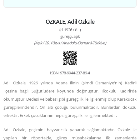
ÖZKALE, Adil Özkale
(d. 1926 / ö. -)
güreşçi, âşık
(Âşık / 20. Yüzyıl / Anadolu-Osmanlı-Türkiye)
ISBN: 978-9944-237-86-4
Adil Özkale, 1926 yılında Adana ilinin (şimdi Osmaniye'nin) Kadirli
ilçesine bağlı Süğütlüdere köyünde doğmuştur. İlkokulu Kadirli'de
okumuştur. Dedesi ve babası gibi güreşçilik ile ilgilenmiş olup Karakucak
güreşçilerindendir. On altı çocuğu bulunmaktadır. Bunlardan dokuzu
erkektir. Erkek çocuklarının hepsi güreşçilik ile ilgilenmektedir.
Adil Özkale, geçimini hayvancılık yaparak sağlamaktadır. Özkale ile
yapılan bir röportajda, güreş müsabakalarına ilk zamanlarda