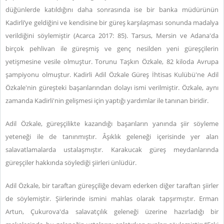
düğünlerde katıldığını daha sonrasında ise bir banka müdürünün
Kadirli’ye geldiğini ve kendisine bir güreş karşılaşması sonunda madalya
verildiğini söylemiştir (Acarca 2017: 85). Tarsus, Mersin ve Adana'da
birçok pehlivan ile güreşmiş ve genç nesilden yeni güreşçilerin
yetişmesine vesile olmuştur. Torunu Taşkın Özkale, 82 kiloda Avrupa
şampiyonu olmuştur. Kadirli Adil Özkale Güreş İhtisas Kulübü'ne Adil
Özkale'nin güreşteki başarılarından dolayı ismi verilmiştir. Özkale, aynı
zamanda Kadirli'nin gelişmesi için yaptığı yardımlar ile tanınan biridir.
Adil Özkale, güreşçilikte kazandığı başarıların yanında şiir söyleme
yeteneği ile de tanınmıştır. Âşıklık geleneği içerisinde yer alan
salavatlamalarda ustalaşmıştır. Karakucak güreş meydanlarında
güreşçiler hakkında söylediği şiirleri ünlüdür.
Adil Özkale, bir taraftan güreşçiliğe devam ederken diğer taraftan şiirler
de söylemiştir. Şiirlerinde ismini mahlas olarak tapşırmıştır. Erman
Artun, Çukurova'da salavatçılık geleneği üzerine hazırladığı bir