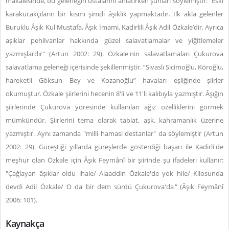
makalesinde, bu geleneğin ustalarını anlatırken şunları söylemiştir: “Eski
karakucakçıların bir kısmı şimdi âşıklık yapmaktadır. İlk akla gelenler
Buruklu Âşık Kul Mustafa, Âşık İmami, Kadirlili Âşık Adil Özkale’dir. Ayrıca
aşıklar pehlivanlar hakkında güzel salavatlamalar ve yiğitlemeler
yazmışlardır" (Artun 2002: 29). Özkale'nin salavatlamaları Çukurova
salavatlama geleneği içerisinde şekillenmiştir. “Sivaslı Sicimoğlu, Köroğlu,
hareketli Göksun Bey ve Kozanoğlu” havaları eşliğinde şiirler
okumuştur. Özkale şiirlerini hecenin 8'li ve 11'li kalıbıyla yazmıştır. Âşığın
şiirlerinde Çukurova yöresinde kullanılan ağız özelliklerini görmek
mümkündür. Şiirlerini tema olarak tabiat, aşk, kahramanlık üzerine
yazmıştır. Aynı zamanda "milli hamasi destanlar" da söylemiştir (Artun
2002: 29). Güreştiği yıllarda güreşlerde gösterdiği başarı ile Kadirli'de
meşhur olan Özkale için Âşık Feymânî bir şiirinde şu ifadeleri kullanır:
"Çağlayan âşıklar oldu ihale/ Alaaddin Özkale'de yok hile/ Kilosunda
devdi Adil Özkale/ O da bir dem sürdü Çukurova'da
"
(Âşık Feymânî
2006: 101).
Kaynakça