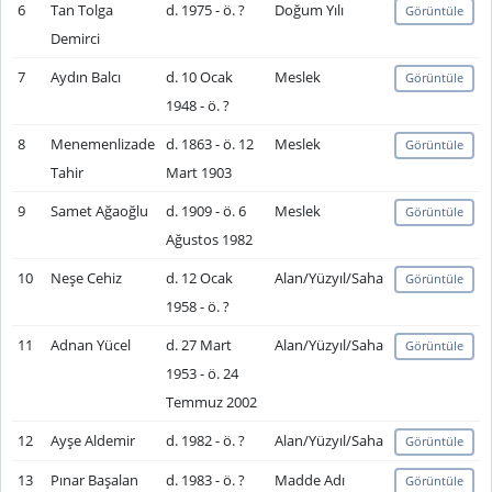
6
Tan Tolga
d. 1975 - ö. ?
Doğum Yılı
Görüntüle
Demirci
7
Aydın Balcı
d. 10 Ocak
Meslek
Görüntüle
1948 - ö. ?
8
Menemenlizade
d. 1863 - ö. 12
Meslek
Görüntüle
Tahir
Mart 1903
9
Samet Ağaoğlu
d. 1909 - ö. 6
Meslek
Görüntüle
Ağustos 1982
10
Neşe Cehiz
d. 12 Ocak
Alan/Yüzyıl/Saha
Görüntüle
1958 - ö. ?
11
Adnan Yücel
d. 27 Mart
Alan/Yüzyıl/Saha
Görüntüle
1953 - ö. 24
Temmuz 2002
12
Ayşe Aldemir
d. 1982 - ö. ?
Alan/Yüzyıl/Saha
Görüntüle
13
Pınar Başalan
d. 1983 - ö. ?
Madde Adı
Görüntüle