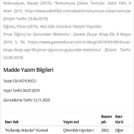
Maksudyan, Nazan (2015). "Ruhumuza Çöken Tortular.
Sabit Fikir
. 4
Mart 2015. http://www.sabitfikir.com/elestiri/ruhumuza-coken-tortular
[Erişim Tarihi: 23.06.2019]
Öğünç, Pınar (2015).
Aksi Gibi
. İstanbul: İletişim Yayınları.
Pınar Öğünç'ün Gözünden 'Beterotu'.
Gazete Duvar Kitap Eki
. 8 Mayıs
2019. S. 56. https://www.gazeteduvar.com.tr/dergi/2019/05/08/duvar-
kitap-dergi-sayi-56-pinar-oguncun-gozunden-beterotu/ [Erişim Tarihi:
23.06.2019]
Madde Yazım Bilgileri
Yazar: İSA KOYUNCU
Yayın Tarihi: 04.07.2019
Güncelleme Tarihi: 12.11.2020
Basım
Eser
Eser Adı
Yayın evi
yılı
türü
"Kullanılıp Atılanlar" Küresel
Çitlembik Yayınları /
2002
Diğer