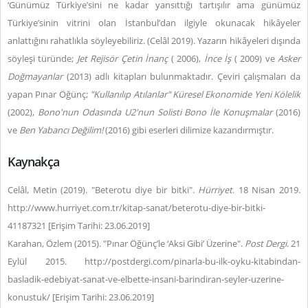
‘Günümüz Türkiye’sini ne kadar yansıttığı tartışılır ama günümüz
Türkiye’sinin vitrini olan İstanbul’dan ilgiyle okunacak hikâyeler
anlattığını rahatlıkla söyleyebiliriz. (Celâl 2019). Yazarın hikâyeleri dışında
söyleşi türünde;
Jet Rejisör Çetin İnanç
( 2006),
İnce İş
( 2009) ve
Asker
Doğmayanlar
(2013) adlı kitapları bulunmaktadır. Çeviri çalışmaları da
yapan Pınar Öğünç;
"Kullanılıp Atılanlar" Küresel Ekonomide Yeni Kölelik
(2002),
Bono'nun Odasında U2'nun Solisti Bono İle Konuşmalar
(2016)
ve
Ben Yabancı Değilim!
(2016) gibi eserleri dilimize kazandırmıştır.
Kaynakça
Celâl, Metin (2019). "Beterotu diye bir bitki".
Hürriyet
. 18 Nisan 2019.
http://www.hurriyet.com.tr/kitap-sanat/beterotu-diye-bir-bitki-
41187321 [Erişim Tarihi: 23.06.2019]
Karahan, Özlem (2015). "Pınar Öğünç’le ‘Aksi Gibi’ Üzerine".
Post Dergi
. 21
Eylül 2015. http://postdergi.com/pinarla-bu-ilk-oyku-kitabindan-
basladik-edebiyat-sanat-ve-elbette-insani-barindiran-seyler-uzerine-
konustuk/ [Erişim Tarihi: 23.06.2019]