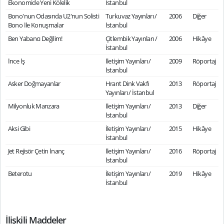
Ekonomide Yeni Kölelik
İstanbul
Bono'nun Odasında U2'nun Solisti
Turkuvaz Yayınları /
2006
Diğer
Bono İle Konuşmalar
İstanbul
Ben Yabancı Değilim!
Çitlembik Yayınları /
2006
Hikâye
İstanbul
İnce İş
İletişim Yayınları /
2009
Röportaj
İstanbul
Asker Doğmayanlar
Hrant Dink Vakfı
2013
Röportaj
Yayınları / İstanbul
Milyonluk Manzara
İletişim Yayınları /
2013
Diğer
İstanbul
Aksi Gibi
İletişim Yayınları /
2015
Hikâye
İstanbul
Jet Rejisör Çetin İnanç
İletişim Yayınları /
2016
Röportaj
İstanbul
Beterotu
İletişim Yayınları /
2019
Hikâye
İstanbul
İlişkili Maddeler