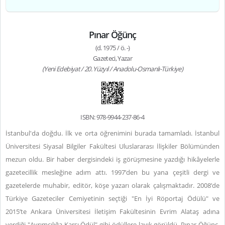
Pınar Öğünç
(d. 1975 / ö. -)
Gazeteci, Yazar
(Yeni Edebiyat / 20. Yüzyıl / Anadolu-Osmanlı-Türkiye)
ISBN: 978-9944-237-86-4
İstanbul'da doğdu. İlk ve orta öğrenimini burada tamamladı. İstanbul
Üniversitesi Siyasal Bilgiler Fakültesi Uluslararası İlişkiler Bölümünden
mezun oldu. Bir haber dergisindeki iş görüşmesine yazdığı hikâyelerle
gazetecillik mesleğine adım attı. 1997’den bu yana çeşitli dergi ve
gazetelerde muhabir, editör, köşe yazarı olarak çalışmaktadır. 2008’de
Türkiye Gazeteciler Cemiyetinin seçtiği "En İyi Röportaj Ödülü" ve
2015’te Ankara Üniversitesi İletişim Fakültesinin Evrim Alataş adına
verdiği "Ayrımcılığa Karşı Ödül" gibi ödüllere layık görüldü. Pınar Öğünç,