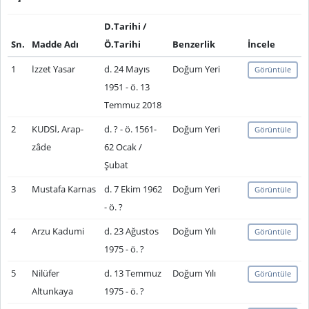
D.Tarihi /
Sn.
Madde Adı
Ö.Tarihi
Benzerlik
İncele
1
İzzet Yasar
d. 24 Mayıs
Doğum Yeri
Görüntüle
1951 - ö. 13
Temmuz 2018
2
KUDSİ, Arap-
d. ? - ö. 1561-
Doğum Yeri
Görüntüle
zâde
62 Ocak /
Şubat
3
Mustafa Karnas
d. 7 Ekim 1962
Doğum Yeri
Görüntüle
- ö. ?
4
Arzu Kadumi
d. 23 Ağustos
Doğum Yılı
Görüntüle
1975 - ö. ?
5
Nilüfer
d. 13 Temmuz
Doğum Yılı
Görüntüle
Altunkaya
1975 - ö. ?