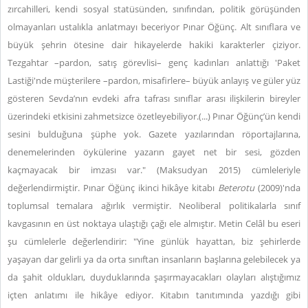
zırcahilleri, kendi sosyal statüsünden, sınıfından, politik görüşünden
olmayanları ustalıkla anlatmayı beceriyor Pınar Öğünç. Alt sınıflara ve
büyük şehrin ötesine dair hikayelerde hakiki karakterler çiziyor.
Tezgahtar –pardon, satış görevlisi– genç kadınları anlattığı 'Paket
Lastiği'nde müşterilere –pardon, misafirlere– büyük anlayış ve güler yüz
gösteren Sevda’nın evdeki afra tafrası sınıflar arası ilişkilerin bireyler
üzerindeki etkisini zahmetsizce özetleyebiliyor.(...) Pınar Öğünç’ün kendi
sesini bulduğuna şüphe yok. Gazete yazılarından röportajlarına,
denemelerinden öykülerine yazarın gayet net bir sesi, gözden
kaçmayacak bir imzası var." (Maksudyan 2015) cümleleriyle
değerlendirmiştir. Pınar Öğünç ikinci hikâye kitabı
Beterotu
(2009)'nda
toplumsal temalara ağırlık vermiştir. Neoliberal politikalarla sınıf
kavgasının en üst noktaya ulaştığı çağı ele almıştır. Metin Celâl bu eseri
şu cümlelerle değerlendirir: "Yine günlük hayattan, biz şehirlerde
yaşayan dar gelirli ya da orta sınıftan insanların başlarına gelebilecek ya
da şahit oldukları, duyduklarında şaşırmayacakları olayları alıştığımız
içten anlatımı ile hikâye ediyor. Kitabın tanıtımında yazdığı gibi