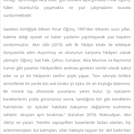
hâlen İstanbul'da yaşamakta ve yazı çalışmalarını burada
sürdürmektedir.
Gazeteci kimliğiyle bilinen Pınar Öğünç, 1997'den itibaren uzun yıllar,
kaleme aldığı siyaset ve haber yazılarını yayımlayarak yazı hayatını
sürdürmüştür.
Aksi Gibi
(2015) adlı ilk hikâye kitabı ile edebiyat
dünyasında adını duyurmuş ve okurunun karşısına hikâyeci olarak
çıkmıştır. Öğünç; Sait Faik, Çehov, Cortázar, Alice Munroe ve Raymond
Carver gibi yazarları hikâyecilikte anılması gereken isimler olarak kabul
eder ve iyi bir hikâyenin tarifini şöyle yapar; "Son satırıyla birlikte
atmosferde bir yerde bizi asılı bırakır iyi öykü, bir an boşluğa dalarsınız.
Bir minicik taş zihninizde yuvarlanır, yerini bulur. İyi öykülerin
karakterlerini yolda görürsünüz sonra, tanıdığınız biri gibi kendilerini
hatırlatırlar. İyi öyküler hakikate bakışımızı değiştirme kudretine
sahiptir, okuyanı aynı bırakmaz." (Karahan 2015). Maksudyan,
Aksi
Gibi
'yi ve yazarı: "Kendisi zapzayıfken basenlerde fazlası olanları, hiç
evlenmemişken dul kalmışları, sıfatı hakkıyla taşıyan bir 'akil kadın'ken