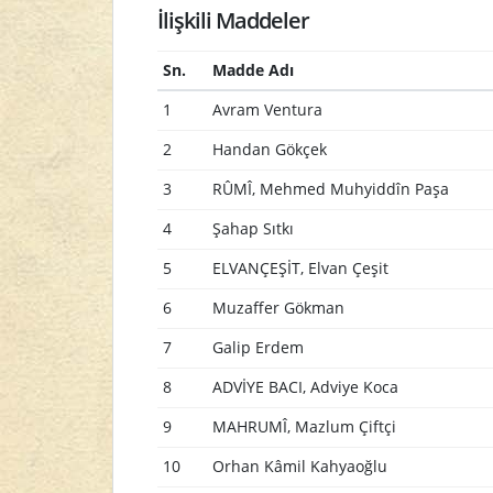
İlişkili Maddeler
Sn.
Madde Adı
1
Avram Ventura
2
Handan Gökçek
3
RÛMÎ, Mehmed Muhyiddîn Paşa
4
Şahap Sıtkı
5
ELVANÇEŞİT, Elvan Çeşit
6
Muzaffer Gökman
7
Galip Erdem
8
ADVİYE BACI, Adviye Koca
9
MAHRUMÎ, Mazlum Çiftçi
10
Orhan Kâmil Kahyaoğlu