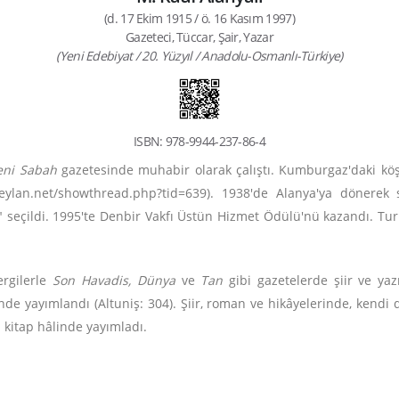
(d. 17 Ekim 1915 / ö. 16 Kasım 1997)
Gazeteci, Tüccar, Şair, Yazar
(Yeni Edebiyat / 20. Yüzyıl / Anadolu-Osmanlı-Türkiye)
ISBN: 978-9944-237-86-4
eni Sabah
gazetesinde muhabir olarak çalıştı. Kumburgaz'daki köş
eylan.net/showthread.php?tid=639). 1938'de Alanya'ya dönerek se
ı" seçildi. 1995'te Denbir Vakfı Üstün Hizmet Ödülü'nü kazandı. Tur
ergilerle
Son Havadis, Dünya
ve
Tan
gibi gazetelerde şiir ve yaz
nde yayımlandı (Altuniş: 304). Şiir, roman ve hikâyelerinde, kendi 
n kitap hâlinde yayımladı.