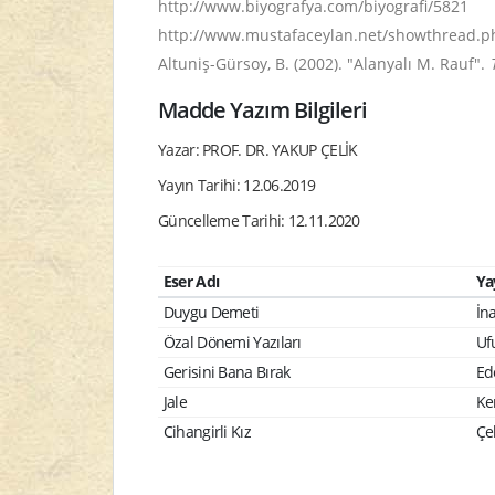
http://www.biyografya.com/biyografi/5821
http://www.mustafaceylan.net/showthread.p
Altuniş-Gürsoy, B. (2002). "Alanyalı M. Rauf".
Madde Yazım Bilgileri
Yazar: PROF. DR. YAKUP ÇELİK
Yayın Tarihi: 12.06.2019
Güncelleme Tarihi: 12.11.2020
Eser Adı
Ya
Duygu Demeti
İna
Özal Dönemi Yazıları
Uf
Gerisini Bana Bırak
Ed
Jale
Ke
Cihangirli Kız
Çel