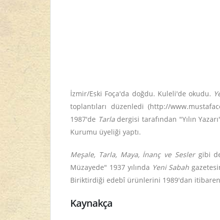
İzmir/Eski Foça'da doğdu. Kuleli'de okudu.
Y
toplantıları düzenledi (http://www.mustafac
1987'de
Tarla
dergisi tarafından "Yılın Yazar
Kurumu üyeliği yaptı.
Meşale, Tarla, Maya, İnanç ve Sesler
gibi d
Müzayede" 1937 yılında
Yeni Sabah
gazetesi
Biriktirdiği edebî ürünlerini 1989'dan itibare
Kaynakça