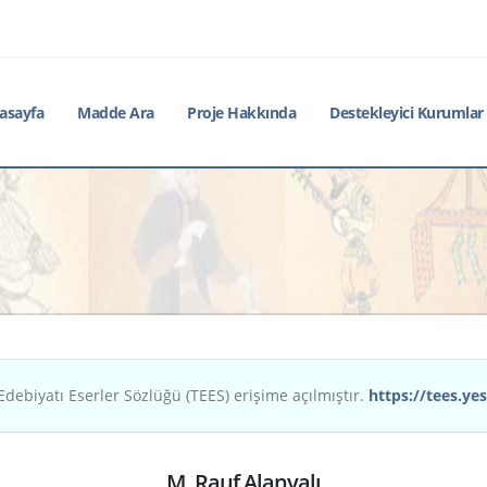
asayfa
Madde Ara
Proje Hakkında
Destekleyici Kurumlar
Edebiyatı Eserler Sözlüğü (TEES) erişime açılmıştır.
https://tees.yes
M. Rauf Alanyalı