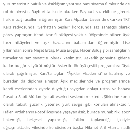
yürütmemiştir. Şairlik ve âşıklığının yanı sıra bazı sinema filmlerinde de
rol de almıştır. Bayburt'ta lisede okurken Bayburt saz ekibine girerek
halk müziği usullerini öğrenmiştir. Kars Alpaslan Lisesinde okurken TRT
Kars radyosunda "Serhattan Sesler" korosunda saz sanatçısı olarak
görev yapmıştır. Kendi tasnifi hikâyesi yoktur. Bölgesinde bilinen âşık
tarzı hikâyeleri ve aşık havalarını babasından öğrenmiştir. Lise
yıllarından sonra Neşet Ertaş, Musa Eroğlu, Hacer Buluş gibi sanatçıların
turnelerine saz sanatçısı olarak katılmıştır. Askerlik görevine gidene
kadar bu görevi yürütmüştür. Askerlik dönüşü çeşitli programlara "âşık
olarak çağrılmıştır. Kars'ta açılan "Âşıklar Akademisi"ne katılmış ve
buradan da diploma almıştır. Âşık meclislerinde ve programlarında
kendi eserlerinden ziyade duyduğu saygıdan dolayı ustası ve babası
Posoflu Sabit Müdami'ye ait eserleri seslendirmektedir. Şiirlerine konu
olarak tabiat, güzellik, yetenek, yurt sevgisi gibi konuları almaktadır.
Hâlen Ardahan'ın Posof ilçesinde yaşayan âşık, burada muhabirlik, spor
hakemliği, belgesel yapımcılığı, folklor toplayıcılığı işleriyle
uğraşmaktadır. Ailesinde kendisinden başka Hikmet Arif Ataman adlı