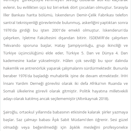
evlenir, bu evlilikten üçü kız biri erkek dört çocukları olmuştur. Sırasıyla
İller Bankası harita bölümü, İskenderun Demir-Çelik Fabrikası telefon
santral teknisyenliği görevlerinde bulunmuş, askerliğini yaptıktan sonra
1976'da girdiği bu işten 2001'de emekli olmuştur. İskenderun'da
çalışırken, İşletme Fakültesini dışarıdan bitirir. İSDEMİR'de çalışırken
Tekvando sporuna başlar, Hatay Şampiyonluğu, grup ikinciliği ve
Türkiye üçüncülüğünü elde eder, Türkiye 5. Dan ve Dünya 4. Dan
kademesine kadar yükselmiştir. Hâlen çok sevdiği bu spor dalında
hakemlik ve antrenörlük yaparak çalışmalarını sürdürmektedir. Bununla
beraber 1976'da başladığı muhabirlik işine de devam etmektedir. İHH
İnsanı Yardım Derneği görevlisi olarak iki defa Afrika'nın Ruanda ve
Somali ülkelerine görevli olarak gitmiştir. Politik hayatına milletvekili
adayı olarak katılmış ancak seçilememiştir (Altınkaynak 2018).
Şairoğlu, ortaokul yıllarında babasının etkisinde kalarak şiirler yazmaya
başlar. Saz çalmayı babası Âşık Sabit Müdami'den öğrenir. Sesi güzel
olmadığı veya beğenilmediği için âşıklık mesleğini profesyonelce