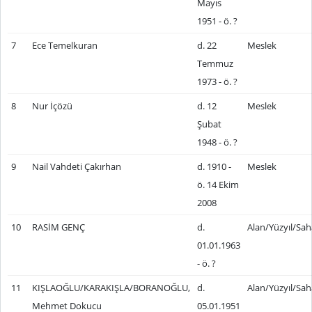
Mayıs
1951 - ö. ?
7
Ece Temelkuran
d. 22
Meslek
Temmuz
1973 - ö. ?
8
Nur İçözü
d. 12
Meslek
Şubat
1948 - ö. ?
9
Nail Vahdeti Çakırhan
d. 1910 -
Meslek
ö. 14 Ekim
2008
10
RASİM GENÇ
d.
Alan/Yüzyıl/Sah
01.01.1963
- ö. ?
11
KIŞLAOĞLU/KARAKIŞLA/BORANOĞLU,
d.
Alan/Yüzyıl/Sah
Mehmet Dokucu
05.01.1951