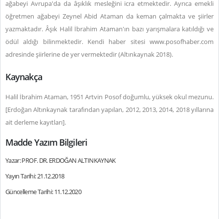
ağabeyi Avrupa'da da âşıklık mesleğini icra etmektedir. Ayrıca emekli
öğretmen ağabeyi Zeynel Abid Ataman da keman çalmakta ve şiirler
yazmaktadır. Âşık Halil İbrahim Ataman'ın bazı yarışmalara katıldığı ve
ödül aldığı bilinmektedir. Kendi haber sitesi www.posofhaber.com
adresinde şiirlerine de yer vermektedir (Altınkaynak 2018).
Kaynakça
Halil İbrahim Ataman, 1951 Artvin Posof doğumlu, yüksek okul mezunu.
[Erdoğan Altınkaynak tarafından yapılan, 2012, 2013, 2014, 2018 yıllarına
ait derleme kayıtları].
Madde Yazım Bilgileri
Yazar: PROF. DR. ERDOĞAN ALTINKAYNAK
Yayın Tarihi: 21.12.2018
Güncelleme Tarihi: 11.12.2020