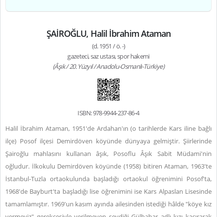
ŞAİROĞLU, Halil İbrahim Ataman
(d. 1951 / ö. -)
gazeteci, saz ustası, spor hakemi
(Âşık / 20. Yüzyıl / Anadolu-Osmanlı-Türkiye)
ISBN: 978-9944-237-86-4
Halil İbrahim Ataman, 1951'de Ardahan'ın (o tarihlerde Kars iline bağlı
ilçe) Posof ilçesi Demirdöven köyünde dünyaya gelmiştir. Şiirlerinde
Şairoğlu mahlasını kullanan âşık, Posoflu Âşık Sabit Müdami'nin
oğludur. İlkokulu Demirdöven köyünde (1958) bitiren Ataman, 1963'te
İstanbul-Tuzla ortaokulunda başladığı ortaokul öğrenimini Posof'ta,
1968'de Bayburt'ta başladığı lise öğrenimini ise Kars Alpaslan Lisesinde
tamamlamıştır. 1969'un kasım ayında ailesinden istediği hâlde "köye kız
vermeyiz" gerekçesiyle verilmeyen sevdiği Gülbahar adlı kızı kaçırarak