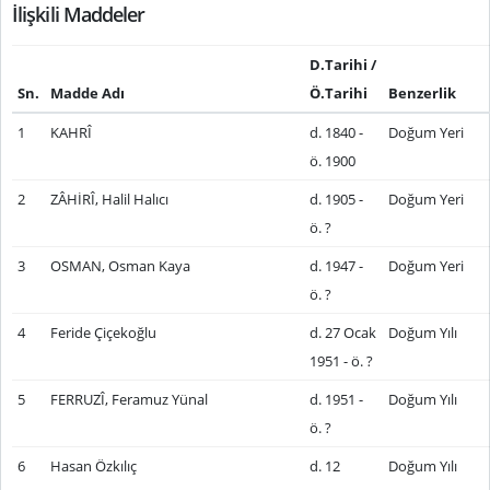
İlişkili Maddeler
D.Tarihi /
Sn.
Madde Adı
Ö.Tarihi
Benzerlik
1
KAHRÎ
d. 1840 -
Doğum Yeri
ö. 1900
2
ZÂHİRÎ, Halil Halıcı
d. 1905 -
Doğum Yeri
ö. ?
3
OSMAN, Osman Kaya
d. 1947 -
Doğum Yeri
ö. ?
4
Feride Çiçekoğlu
d. 27 Ocak
Doğum Yılı
1951 - ö. ?
5
FERRUZÎ, Feramuz Yünal
d. 1951 -
Doğum Yılı
ö. ?
6
Hasan Özkılıç
d. 12
Doğum Yılı