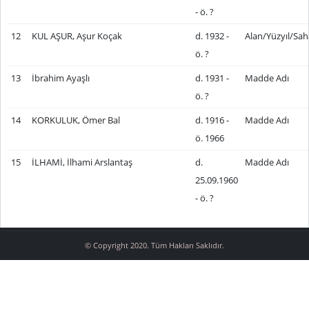
- ö. ?
12
KUL AŞUR, Aşur Koçak
d. 1932 -
Alan/Yüzyıl/Sah
ö. ?
13
İbrahim Ayaşlı
d. 1931 -
Madde Adı
ö. ?
14
KORKULUK, Ömer Bal
d. 1916 -
Madde Adı
ö. 1966
15
İLHAMİ, İlhami Arslantaş
d.
Madde Adı
25.09.1960
- ö. ?
© Copyright 2020. Tüm Hakları Saklıdır.