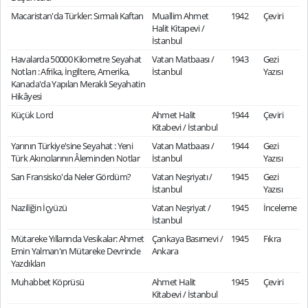
Macaristan'da Türkler: Sırmalı Kaftan
Muallim Ahmet
1942
Çeviri
Halit Kitapevi /
İstanbul
Havalarda 50000 Kilometre Seyahat
Vatan Matbaası /
1943
Gezi
Notları : Afrika, İngiltere, Amerika,
İstanbul
Yazısı
Kanada'da Yapılan Meraklı Seyahatin
Hikâyesi
Küçük Lord
Ahmet Halit
1944
Çeviri
Kitabevi / İstanbul
Yarının Türkiye'sine Seyahat : Yeni
Vatan Matbaası /
1944
Gezi
Türk Akıncılarının Âleminden Notlar
İstanbul
Yazısı
San Fransisko'da Neler Gördüm?
Vatan Neşriyatı /
1945
Gezi
İstanbul
Yazısı
Naziliğin İçyüzü
Vatan Neşriyat /
1945
İnceleme
İstanbul
Mütareke Yıllarında Vesikalar: Ahmet
Çankaya Basımevi /
1945
Fıkra
Emin Yalman'ın Mütareke Devrinde
Ankara
Yazdıkları
Muhabbet Köprüsü
Ahmet Halit
1945
Çeviri
Kitabevi / İstanbul