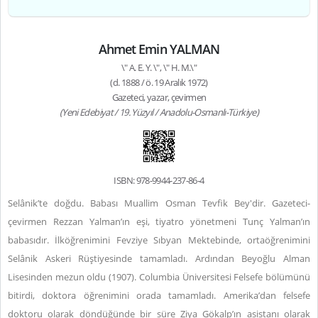
Ahmet Emin YALMAN
\" A. E. Y. \", \" H. M.\"
(d. 1888 / ö. 19 Aralık 1972)
Gazeteci, yazar, çevirmen
(Yeni Edebiyat / 19. Yüzyıl / Anadolu-Osmanlı-Türkiye)
ISBN: 978-9944-237-86-4
Selânik’te doğdu. Babası Muallim Osman Tevfik Bey'dir. Gazeteci-
çevirmen Rezzan Yalman’ın eşi, tiyatro yönetmeni Tunç Yalman’ın
babasıdır. İlköğrenimini Fevziye Sıbyan Mektebinde, ortaöğrenimini
Selânik Askeri Rüştiyesinde tamamladı. Ardından Beyoğlu Alman
Lisesinden mezun oldu (1907). Columbia Üniversitesi Felsefe bölümünü
bitirdi, doktora öğrenimini orada tamamladı. Amerika’dan felsefe
doktoru olarak döndüğünde bir süre Ziya Gökalp’ın asistanı olarak