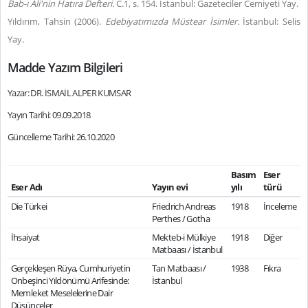
Bab-ı Ali'nin Hatıra Defteri.
C.1, s. 154. İstanbul: Gazeteciler Cemiyeti Yay.
Yıldırım, Tahsin (2006).
Edebiyatımızda Müstear İsimler.
İstanbul: Selis
Yay.
Madde Yazım Bilgileri
Yazar: DR. İSMAİL ALPER KUMSAR
Yayın Tarihi: 09.09.2018
Güncelleme Tarihi: 26.10.2020
Basım
Eser
Eser Adı
Yayın evi
yılı
türü
Die Türkei
Friedrich Andreas
1918
İnceleme
Perthes / Gotha
İhsaiyat
Mekteb-i Mülkiye
1918
Diğer
Matbaası / İstanbul
Gerçekleşen Rüya, Cumhuriyetin
Tan Matbaası /
1938
Fıkra
Onbeşinci Yıldönümü Arifesinde:
İstanbul
Memleket Meselelerine Dair
Düşünceler