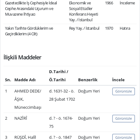
Gazetecilikte İş Cephesiyle İdeal
Ekonomik ve
1966
İnceleme
Cephe Arasındaki Uçurum ve
Sosyal Etüdler
Muvazene İhtiyacı
Konferans Heyeti
Yay. / İstanbul
Yakın Tarihte Gördüklerim ve
Rey Yay. / İstanbul
1970
Hatıra
Geçirdiklerim (4 Cilt)
İlişkili Maddeler
D.Tarihi /
Sn.
Madde Adı
Ö.Tarihi
Benzerlik
İncele
1
AHMED DEDE/
d. 1631-32 - ö.
Doğum Yeri
Görüntüle
ÂŞIK,
28 Şubat 1702
Müneccimbaşı
2
NAZÎRÎ
d. ? - ö. 1674-
Doğum Yeri
Görüntüle
75
3
RÜŞDÎ, Halîl
d. ? - ö. 1847
Doğum Yeri
Görüntüle