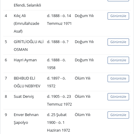
Efendi, Selanikli
4
Kılıç Ali
d. 1888 - ö. 14
Doğum Yılı
Görüntüle
(Emrullahzade
Temmuz 1971
Asaf)
5
GİRİTLİOĞLU ALİ
d. 1888 - ö. ?
Doğum Yılı
Görüntüle
OSMAN
6
Hayri Ayman
d. 1888 - ö.
Doğum Yılı
Görüntüle
1958
7
BEHBUD ELİ
d. 1897 - ö.
Ölüm Yılı
Görüntüle
OĞLU NEBİYEV
1972
8
Suat Derviş
d. 1905 - ö. 23
Ölüm Yılı
Görüntüle
Temmuz 1972
9
Enver Behnan
d. 25 Şubat
Ölüm Yılı
Görüntüle
Şapolyo
1900 - ö. 1
Haziran 1972