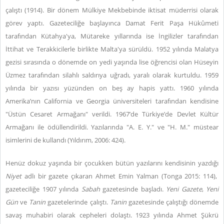
çalıştı (1914). Bir dönem Mülkiye Mekbebinde iktisat müderrisi olarak
görev yaptı. Gazeteciliğe başlayınca Damat Ferit Paşa Hükûmeti
tarafından Kütahya'ya, Mütareke yıllarında ise İngilizler tarafından
İttihat ve Terakkicilerle birlikte Malta'ya sürüldü. 1952 yılında Malatya
gezisi sırasında o dönemde on yedi yaşında lise öğrencisi olan Hüseyin
Üzmez tarafından silahlı saldırıya uğradı, yaralı olarak kurtuldu. 1959
yılında bir yazısı yüzünden on beş ay hapis yattı. 1960 yılında
Amerika’nın California ve Georgia üniversiteleri tarafından kendisine
"Üstün Cesaret Armağanı" verildi. 1967’de Türkiye’de Devlet Kültür
Armağanı ile ödüllendirildi. Yazılarında "A. E. Y." ve "H. M." müstear
isimlerini de kullandı (Yıldırım, 2006: 424).
Henüz dokuz yaşında bir çocukken bütün yazılarını kendisinin yazdığı
Niyet
adlı bir gazete çıkaran Ahmet Emin Yalman (Tonga 2015: 114),
gazeteciliğe 1907 yılında
Sabah
gazetesinde başladı.
Yeni Gazete
,
Yeni
Gün
ve
Tanin
gazetelerinde çalıştı.
Tanin
gazetesinde çalıştığı dönemde
savaş muhabiri olarak cepheleri dolaştı. 1923 yılında Ahmet Şükrü