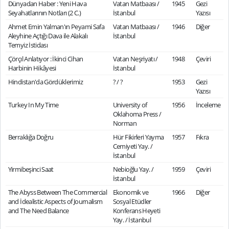
Dünyadan Haber : Yeni Hava
Vatan Matbaası /
1945
Gezi
Seyahatlarının Notları (2 C.)
İstanbul
Yazısı
Ahmet Emin Yalman'ın Peyami Safa
Vatan Matbaası /
1946
Diğer
Aleyhine Açtığı Dava ile Alakalı
İstanbul
Temyiz İstidası
Çörçıl Anlatıyor : İkinci Cihan
Vatan Neşriyatı /
1948
Çeviri
Harbinin Hikâyesi
İstanbul
Hindistan'da Gördüklerimiz
? / ?
1953
Gezi
Yazısı
Turkey In My Time
University of
1956
İnceleme
Oklahoma Press /
Norman
Berraklığa Doğru
Hür Fikirleri Yayma
1957
Fıkra
Cemiyeti Yay. /
İstanbul
Yirmibeşinci Saat
Nebioğlu Yay. /
1959
Çeviri
İstanbul
The Abyss Between The Commercial
Ekonomik ve
1966
Diğer
and İdealistic Aspects of Journalism
Sosyal Etüdler
and The Need Balance
Konferans Heyeti
Yay. / İstanbul