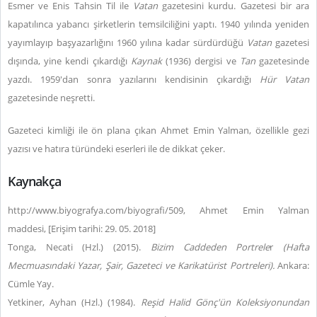
Esmer ve Enis Tahsin Til ile
Vatan
gazetesini kurdu. Gazetesi bir ara
kapatılınca yabancı şirketlerin temsilciliğini yaptı. 1940 yılında yeniden
yayımlayıp başyazarlığını 1960 yılına kadar sürdürdüğü
Vatan
gazetesi
dışında, yine kendi çıkardığı
Kaynak
(1936) dergisi ve
Tan
gazetesinde
yazdı. 1959'dan sonra yazılarını kendisinin çıkardığı
Hür Vatan
gazetesinde neşretti.
Gazeteci kimliği ile ön plana çıkan Ahmet Emin Yalman, özellikle gezi
yazısı ve hatıra türündeki eserleri ile de dikkat çeker.
Kaynakça
http://www.biyografya.com/biyografi/509, Ahmet Emin Yalman
maddesi, [Erişim tarihi: 29. 05. 2018]
Tonga, Necati (Hzl.) (2015).
Bizim Caddeden Portrele
r
(Hafta
Mecmuasındaki Yazar, Şair, Gazeteci ve Karikatürist Portreleri).
Ankara:
Cümle Yay.
Yetkiner, Ayhan (Hzl.) (1984).
Reşid Halid Gönç'ün Koleksiyonundan