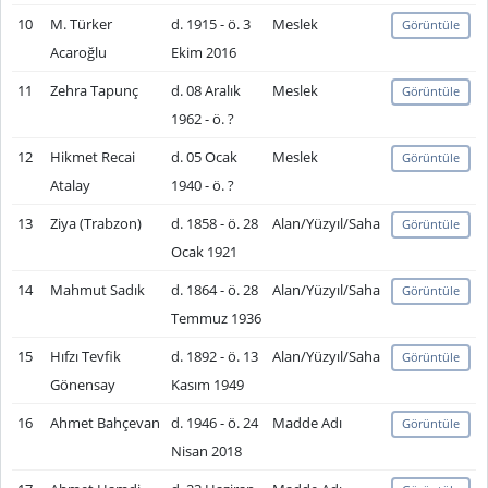
10
M. Türker
d. 1915 - ö. 3
Meslek
Görüntüle
Acaroğlu
Ekim 2016
11
Zehra Tapunç
d. 08 Aralık
Meslek
Görüntüle
1962 - ö. ?
12
Hikmet Recai
d. 05 Ocak
Meslek
Görüntüle
Atalay
1940 - ö. ?
13
Ziya (Trabzon)
d. 1858 - ö. 28
Alan/Yüzyıl/Saha
Görüntüle
Ocak 1921
14
Mahmut Sadık
d. 1864 - ö. 28
Alan/Yüzyıl/Saha
Görüntüle
Temmuz 1936
15
Hıfzı Tevfik
d. 1892 - ö. 13
Alan/Yüzyıl/Saha
Görüntüle
Gönensay
Kasım 1949
16
Ahmet Bahçevan
d. 1946 - ö. 24
Madde Adı
Görüntüle
Nisan 2018