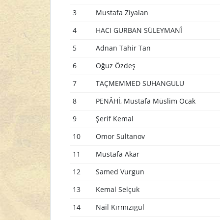
3
Mustafa Ziyalan
4
HACI GURBAN SÜLEYMANÎ
5
Adnan Tahir Tan
6
Oğuz Özdeş
7
TAÇMEMMED SUHANGULU
8
PENÂHİ, Mustafa Müslim Ocak
9
Şerif Kemal
10
Omor Sultanov
11
Mustafa Akar
12
Samed Vurgun
13
Kemal Selçuk
14
Nail Kırmızıgül