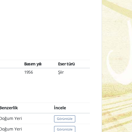
Basım yılı
Eser türü
1956
Şiir
Benzerlik
İncele
Doğum Yeri
Görüntüle
Doğum Yeri
Görüntüle