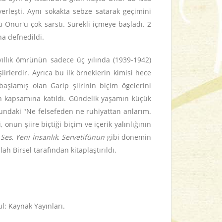
 yerleşti. Aynı sokakta sebze satarak geçimini
 Onur'u çok sarstı. Sürekli içmeye başladı. 2
na defnedildi.
 yıllık ömrünün sadece üç yılında (1939-1942)
iirlerdir. Ayrıca bu ilk örneklerin kimisi hece
başlamış olan Garip şiirinin biçim ögelerini
nin kapsamına katıldı. Gündelik yaşamın küçük
ubundaki "Ne felsefeden ne ruhiyattan anlarım.
i, onun şiire biçtiği biçim ve içerik yalınlığının
,
Ses
,
Yeni İnsanlık
,
Servetifünun
gibi dönemin
ah Birsel tarafından kitaplaştırıldı.
ul: Kaynak Yayınları.