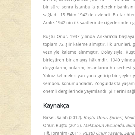
bir süre sonra İstanbul'a giderek nişanlısını
sağladı. 15 Ekim 1942'de evlendi. Bu tarihte
Aralık 1942'nin ilk saatlerinde ciğerlerinden
Rüştü Onur, 1937 yılında Ankara'da başlayan 
toplam 72 şiir kaleme almıştır. İlk ürünleri, 
vezniyle kaleme alınmıştır. Dolayısıyla, Rü
birleştiren bir anlayış hâkimdir. 1940 yılın
duygularını, anlarını, insanlarını bu serbest
Yalnız kelimeleri yan yana getirip bir şeyler 
sembolü konumundadır. Zonguldak'ta yaşamakl
önemli dergilerinde yayımlandı. Şiirlerini sağl
Kaynakça
Birsel, Salah (2012).
Rüştü Onur
,
Şiirleri, Mek
Onur, Rüştü (2013).
Mektubun Avcumda
,
Bili
Tığ,
İbrahim (2011).
Rüştü Onur Yaşamı, Sanatı