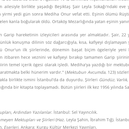
n ailesiyle birlikte yaşadığı Beşiktaş Şair Leyla Sokağı'ndaki eve
n yirmi yedi gün sonra Mediha Onur vefat etti. Eşinin ölümü Rüştü
 gelen kanla boğularak öldü. Ortaköy Mezarlığında yatan eşinin yanı
Garip hareketinin izleyicileri arasında yer almaktadır. Şair, 22
günlük konuşma dilinin söz dağarcığıyla, kısa, kafiyeyi dışlamayan ş
ştü Onur'un ilk şiirlerinde, dönemin başat biçim ögeleriyle yeni 
dan itibaren hece veznini ve kafiyeyi bırakıp tamamen Garip şiiri
 şiirin temel içerik ögesi olarak işledi. Mediha'ya yazdığı bir mekt
yaratmakta belki hünerim vardır." (
Mektubun Avcumda
, 123) sözler
a birlikte ismini İstanbul'da da duyurdu. Şiirleri
Gündüz
,
Varlık
ığında bir kitapta toplayamadı. Bütün şiirleri ilk kez 1956 yılında Sal
tupları, Ardından Yazılanlar
. İstanbul: Sel Yayıncılık.
nmeyen Mektupları ve Şiirleri
(Haz. Leyla Şahin, İbrahim Tığ). İstanb
, Eserleri.
Ankara: Kurgu Kültür Merkezi Yayınları.