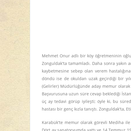
Mehmet Onur adlı bir köy öğretmeninin oğlu 
Zonguldak'ta tamamladı. Daha sonra yakın ark
kaybetmesine sebep olan verem hastalığına 
döndü ise de okuldan uzak geçirdiği bir yıld
(Gelirler) Müdürlüğünde aday memur olarak ç
Başvurusuna uzun süre cevap beklediği İstanb
üç ay tedavi görüp iyileşti; öyle ki, bu sü
hastası bir genç kızla tanıştı. Zonguldak'ta,
Karabük'te memur olarak görevli Mediha ile
Dört ay sanatoryumda yattı ve 14 Temmuz 1942