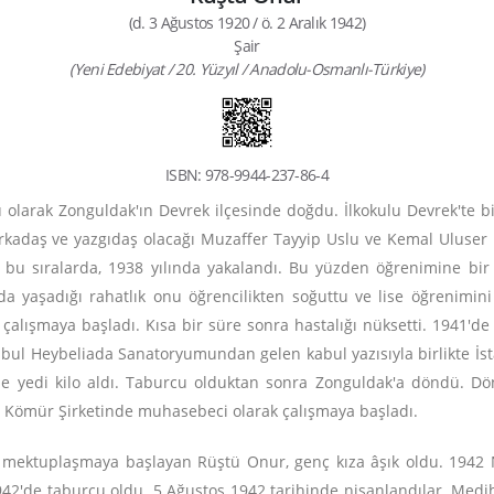
(d. 3 Ağustos 1920 / ö. 2 Aralık 1942)
Şair
(Yeni Edebiyat / 20. Yüzyıl / Anadolu-Osmanlı-Türkiye)
ISBN: 978-9944-237-86-4
olarak Zonguldak'ın Devrek ilçesinde doğdu. İlkokulu Devrek'te bi
adaş ve yazgıdaş olacağı Muzaffer Tayyip Uslu ve Kemal Uluser il
bu sıralarda, 1938 yılında yakalandı. Bu yüzden öğrenimine bir 
a yaşadığı rahatlık onu öğrencilikten soğuttu ve lise öğrenimini 
alışmaya başladı. Kısa bir süre sonra hastalığı nüksetti. 1941'de
ul Heybeliada Sanatoryumundan gelen kabul yazısıyla birlikte İsta
rede yedi kilo aldı. Taburcu olduktan sonra Zonguldak'a döndü. D
 Eti Kömür Şirketinde muhasebeci olarak çalışmaya başladı.
 mektuplaşmaya başlayan Rüştü Onur, genç kıza âşık oldu. 1942 Ni
'de taburcu oldu. 5 Ağustos 1942 tarihinde nişanlandılar. Mediha