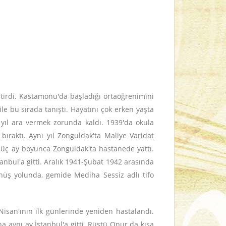
tirdi. Kastamonu'da başladığı ortaöğrenimini
e bu sırada tanıştı. Hayatını çok erken yaşta
yıl ara vermek zorunda kaldı. 1939'da okula
bıraktı. Aynı yıl Zonguldak'ta Maliye Varidat
 üç ay boyunca Zonguldak'ta hastanede yattı.
nbul'a gitti. Aralık 1941-Şubat 1942 arasında
önüş yolunda, gemide Mediha Sessiz adlı tifo
san'ının ilk günlerinde yeniden hastalandı.
 aynı ay İstanbul'a gitti. Rüştü Onur da kısa