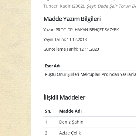
Tuncer, Kadir (2002).
Şeyh Dede Şair Torun D
Madde Yazım Bilgileri
Yazar: PROF. DR. HAKAN BEHÇET SAZYEK
Yayın Tarihi: 11.12.2018
Güncelleme Tarihi: 12.11.2020
Eser Adı
Rüştü Onur Şiirleri-Mektupları-Ardından Yazılanl
İlişkili Maddeler
Sn.
Madde Adı
1
Deniz Şahin
2
Azize Çelik