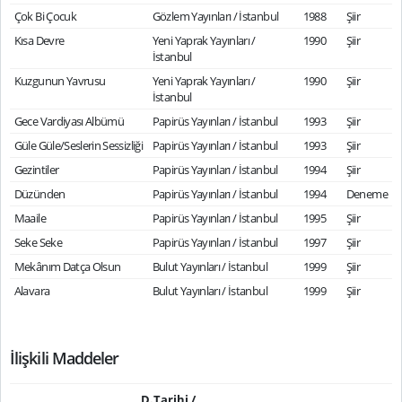
Çok Bi Çocuk
Gözlem Yayınları / İstanbul
1988
Şiir
Kısa Devre
Yeni Yaprak Yayınları /
1990
Şiir
İstanbul
Kuzgunun Yavrusu
Yeni Yaprak Yayınları /
1990
Şiir
İstanbul
Gece Vardiyası Albümü
Papirüs Yayınları / İstanbul
1993
Şiir
Güle Güle/Seslerin Sessizliği
Papirüs Yayınları / İstanbul
1993
Şiir
Gezintiler
Papirüs Yayınları / İstanbul
1994
Şiir
Düzünden
Papirüs Yayınları / İstanbul
1994
Deneme
Maaile
Papirüs Yayınları / İstanbul
1995
Şiir
Seke Seke
Papirüs Yayınları / İstanbul
1997
Şiir
Mekânım Datça Olsun
Bulut Yayınları / İstanbul
1999
Şiir
Alavara
Bulut Yayınları / İstanbul
1999
Şiir
İlişkili Maddeler
D.Tarihi /