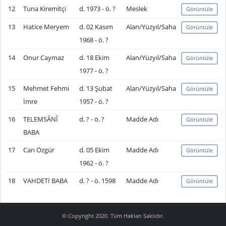
12
Tuna Kiremitçi
d. 1973 - ö. ?
Meslek
Görüntüle
13
Hatice Meryem
d. 02 Kasım
Alan/Yüzyıl/Saha
Görüntüle
1968 - ö. ?
14
Onur Caymaz
d. 18 Ekim
Alan/Yüzyıl/Saha
Görüntüle
1977 - ö. ?
15
Mehmet Fehmi
d. 13 Şubat
Alan/Yüzyıl/Saha
Görüntüle
İmre
1957 - ö. ?
16
TELEMSÂNÎ
d. ? - ö. ?
Madde Adı
Görüntüle
BABA
17
Can Özgür
d. 05 Ekim
Madde Adı
Görüntüle
1962 - ö. ?
18
VAHDETİ BABA
d. ? - ö. 1598
Madde Adı
Görüntüle
© Copyright 2020. Tüm Hakları Saklıdır.