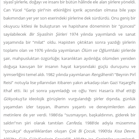
siyasî şiirlerle, doğayı ve insanı bir bütün hâlinde ele alan şiirlere yöneldi.
Can Yücel “Garip şiiri”nin etkinliğini içerik açısından olmasa bile yapı
bakımından yer yer son eserindeki şiirlerine dek sürdürdü. Onu geniş bir
okuyucu kitlesi ile buluşturan ve hapishane döneminin bir “güncesi”
sayılabilecek
Bir Siyasînin Şiirleri
1974 yılında yayımlandı ve sanat
yaşamında bir “milat” oldu. Hapisten çıktıktan sonra yazdığı şiirlerin
toplamı olan ve 1976 yılında yayımlanan
Ölüm ve Oğlum
’daki şiirlerde
şair, mahpusluktan özgürlüğe; karanlıktan aydınlığa; ölümden yeniden
doğuşa kavuşan bir insanın hayat karşısındaki güçlü duruşunu ve
iyimserliğini temel aldı. 1982 yılında yayımlanan
Rengâhenk
’i “Beynin Pirî
Reisi” notuyla lise yıllarından itibaren yakın arkadaşı olan Gazi Yaşargil’e
ithaf etti. İki yıl sonra yayımladığı ve oğlu Yeni Hasan’a ithaf ettiği
Gökyokuş
’ta
ideolojik görüşlerin vurgulandığı şiirler dışında, günlük
yaşamdan izler taşıyan, ilhamını yaşantı ve deneyimlerden alan
metinlere de yer verdi. 1986’da “susmayışın, başkaldırının, giderek bir
saldırı”nın şiiri olarak tanıtılan
Canfeda
, 1988’de adıyla müsemma
“çocukça” duyarlılıklardan oluşan
Çok Bi Çocuk
, 1990’da
Kısa Devre
,