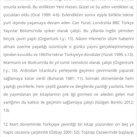
onunla evlendi. Bu evlilikten Yeni Hasan, Güzel ve Su adını verdikleri üç
çocukları oldu (Oral 1999: 4-6). Evlendikten sonra eşiyle birlikte tekrar
yurt dışında yaşamaya devam eden Can Yücel, Londra’da BBC Türkçe
Yayınlar Bölümü’nde spiker olarak çalıştı. Bu yıllarda İngiliz şiirinden
birçok çeviri yaptı (Özgentürk t.y.: 15). Nâzım Hikmet’in ölüm haberini
alması üzerine yaşadığı üzüntüyle o günkü yayını gerçekleştiremeyip
işinden kovuldu ve 1963’te tekrar Türkiye’ye döndüler (Yücel: 1999, s.13).
Marmaris ve Bodrum’da iki yıl turist temsilcisi olarak çalıştı (Özgentürk
t.y.: 16). Ardından İstanbul’a yerleşerek geçimini çevirmenlik yaparak
sağlamaya karar verdi (Buharalı 1981: 11). Sonraki dönemlerde hem
yaptığı çevirilerle, hem çeşitli gazete ve dergilerde yazdığı yazılarla, hem
de yayımlanan şiir kitaplarının çok ilgi görmesi ve aileden gelen mal
varlığının da katkısı ile geçimini sağlamaya çalıştı (Gülgen Börklü 2012:
13).
12 Mart döneminde Türkçeye çevirdiği bir kitap yüzünden on beş yıl
hapis cezasına çarptırıldı (Özbay 2001: 52). Toptaşı Cezaevi’nde başlayıp