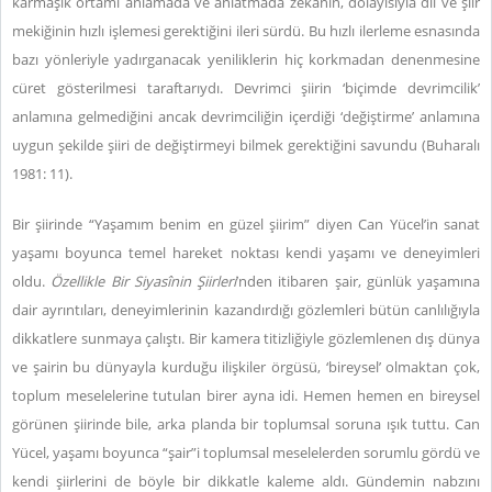
karmaşık ortamı anlamada ve anlatmada zekânın, dolayısıyla dil ve şiir
mekiğinin hızlı işlemesi gerektiğini ileri sürdü. Bu hızlı ilerleme esnasında
bazı yönleriyle yadırganacak yeniliklerin hiç korkmadan denenmesine
cüret gösterilmesi taraftarıydı. Devrimci şiirin ‘biçimde devrimcilik’
anlamına gelmediğini ancak devrimciliğin içerdiği ‘değiştirme’ anlamına
uygun şekilde şiiri de değiştirmeyi bilmek gerektiğini savundu (Buharalı
1981: 11).
Bir şiirinde “Yaşamım benim en güzel şiirim” diyen Can Yücel’in sanat
yaşamı boyunca temel hareket noktası kendi yaşamı ve deneyimleri
oldu.
Özellikle Bir Siyasînin Şiirleri
’nden itibaren şair, günlük yaşamına
dair ayrıntıları, deneyimlerinin kazandırdığı gözlemleri bütün canlılığıyla
dikkatlere sunmaya çalıştı. Bir kamera titizliğiyle gözlemlenen dış dünya
ve şairin bu dünyayla kurduğu ilişkiler örgüsü, ‘bireysel’ olmaktan çok,
toplum meselelerine tutulan birer ayna idi. Hemen hemen en bireysel
görünen şiirinde bile, arka planda bir toplumsal soruna ışık tuttu. Can
Yücel, yaşamı boyunca “şair”i toplumsal meselelerden sorumlu gördü ve
kendi şiirlerini de böyle bir dikkatle kaleme aldı. Gündemin nabzını