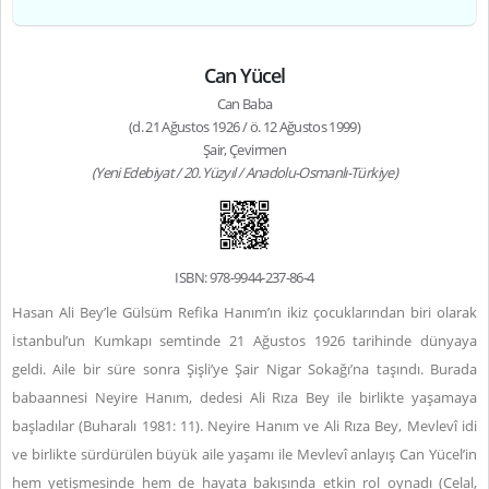
Can Yücel
Can Baba
(d. 21 Ağustos 1926 / ö. 12 Ağustos 1999)
Şair, Çevirmen
(Yeni Edebiyat / 20. Yüzyıl / Anadolu-Osmanlı-Türkiye)
ISBN: 978-9944-237-86-4
Hasan Ali Bey’le Gülsüm Refika Hanım’ın ikiz çocuklarından biri olarak
İstanbul’un Kumkapı semtinde 21 Ağustos 1926 tarihinde dünyaya
geldi. Aile bir süre sonra Şişli’ye Şair Nigar Sokağı’na taşındı. Burada
babaannesi Neyire Hanım, dedesi Ali Rıza Bey ile birlikte yaşamaya
başladılar (Buharalı 1981: 11). Neyire Hanım ve Ali Rıza Bey, Mevlevî idi
ve birlikte sürdürülen büyük aile yaşamı ile Mevlevî anlayış Can Yücel’in
hem yetişmesinde hem de hayata bakışında etkin rol oynadı (Celal,