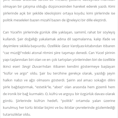
olmayan bir çatışma olduğu düşüncesinden hareket ederek yazdı. Kimi
şiirlerinde açık bir şekilde ideolojisini ortaya koydu; kimi şiirlerinde ise
politik meseleleri bazen mizahî bazen de iğneleyici bir dille eleştirdi.
Can Yücel’in şiirlerinde günlük dile yaklaşan, samimî, rahat bir söyleyiş
kullandı. Şair doğallığı yakalamak adına dil sapmalarına, kalıp ifade ve
deyimlere sıklıkla başvurdu. Özellikle
Gece Vardiyası
kitabından itibaren
“caz müziği”ndeki atonal ritmini şiire taşımayı denedi. Can Yücel şiirinin
yapı taşlarından biri olan ve en çok tartışılan yönlerinden biri de özellikle
ikinci eseri
Sevgi Duvarı'
ndan itibaren kendini göstermeye başlayan
“küfür ve argo” oldu. Şair bu tercihine gerekçe olarak, yazdığı şeyin
halkın nabzı ve ağzı olmasını gösterdi. Şairin asıl amacı sokağın dilini
şiirle bağdaştırmak, “estetik”le, “abes” olan arasında hem gizemli hem
de ironik bir bağ kurmaktı. O, küfrü ve argoyu bir özgürlük davası olarak
gördü. Şiirlerinde küfrün hedefi, “politik” ortamda yalan üzerine
kurulmuş her türlü iktidar biçimi ve bu iktidar çevrelerinde gözlemlediği
tutarsızlıklar oldu.