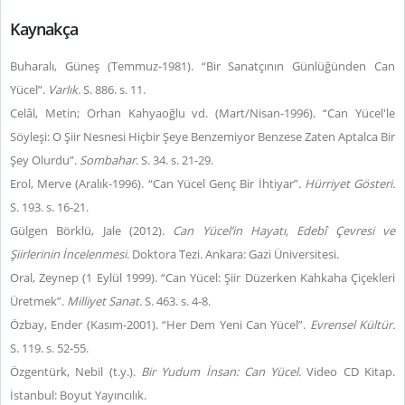
Kaynakça
Buharalı, Güneş (Temmuz-1981). “Bir Sanatçının Günlüğünden Can
Yücel”.
Varlık.
S. 886. s. 11.
Celâl, Metin; Orhan Kahyaoğlu vd. (Mart/Nisan-1996). “Can Yücel'le
Söyleşi: O Şiir Nesnesi Hiçbir Şeye Benzemiyor Benzese Zaten Aptalca Bir
Şey Olurdu”.
Sombahar.
S. 34. s. 21-29.
Erol, Merve (Aralık-1996). “Can Yücel Genç Bir İhtiyar”.
Hürriyet Gösteri.
S. 193. s. 16-21.
Gülgen Börklü, Jale (2012).
Can Yücel’in Hayatı, Edebî Çevresi ve
Şiirlerinin İncelenmesi
. Doktora Tezi. Ankara: Gazi Üniversitesi.
Oral, Zeynep (1 Eylül 1999). “Can Yücel: Şiir Düzerken Kahkaha Çiçekleri
Üretmek”.
Milliyet Sanat.
S. 463. s. 4-8.
Özbay, Ender (Kasım-2001). “Her Dem Yeni Can Yücel”.
Evrensel Kültür.
S. 119. s. 52-55.
Özgentürk, Nebil (t.y.).
Bir Yudum İnsan: Can Yücel.
Video CD Kitap.
İstanbul: Boyut Yayıncılık.