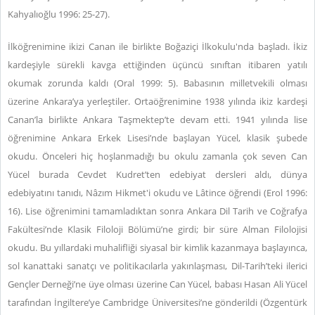
Kahyalıoğlu 1996: 25-27).
İlköğrenimine ikizi Canan ile birlikte Boğaziçi İlkokulu'nda başladı. İkiz
kardeşiyle sürekli kavga ettiğinden üçüncü sınıftan itibaren yatılı
okumak zorunda kaldı (Oral 1999: 5). Babasının milletvekili olması
üzerine Ankara’ya yerleştiler. Ortaöğrenimine 1938 yılında ikiz kardeşi
Canan’la birlikte Ankara Taşmektep’te devam etti. 1941 yılında lise
öğrenimine Ankara Erkek Lisesi’nde başlayan Yücel, klasik şubede
okudu. Önceleri hiç hoşlanmadığı bu okulu zamanla çok seven Can
Yücel burada Cevdet Kudret’ten edebiyat dersleri aldı, dünya
edebiyatını tanıdı, Nâzım Hikmet'i okudu ve Lâtince öğrendi (Erol 1996:
16). Lise öğrenimini tamamladıktan sonra Ankara Dil Tarih ve Coğrafya
Fakültesi’nde Klasik Filoloji Bölümü’ne girdi; bir süre Alman Filolojisi
okudu. Bu yıllardaki muhalifliği siyasal bir kimlik kazanmaya başlayınca,
sol kanattaki sanatçı ve politikacılarla yakınlaşması, Dil-Tarih’teki ilerici
Gençler Derneği’ne üye olması üzerine Can Yücel, babası Hasan Ali Yücel
tarafından İngiltere’ye Cambridge Üniversitesi’ne gönderildi (Özgentürk