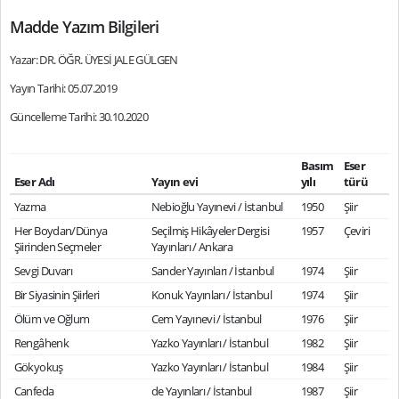
Madde Yazım Bilgileri
Yazar: DR. ÖĞR. ÜYESİ JALE GÜLGEN
Yayın Tarihi: 05.07.2019
Güncelleme Tarihi: 30.10.2020
Basım
Eser
Eser Adı
Yayın evi
yılı
türü
Yazma
Nebioğlu Yayınevi / İstanbul
1950
Şiir
Her Boydan/Dünya
Seçilmiş Hikâyeler Dergisi
1957
Çeviri
Şiirinden Seçmeler
Yayınları / Ankara
Sevgi Duvarı
Sander Yayınları / İstanbul
1974
Şiir
Bir Siyasinin Şiirleri
Konuk Yayınları / İstanbul
1974
Şiir
Ölüm ve Oğlum
Cem Yayınevi / İstanbul
1976
Şiir
Rengâhenk
Yazko Yayınları / İstanbul
1982
Şiir
Gökyokuş
Yazko Yayınları / İstanbul
1984
Şiir
Canfeda
de Yayınları / İstanbul
1987
Şiir