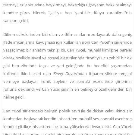
tutmayı, ezilenin adına haykırmayı, haksızlığa uğrayanın hakkını almayı
kendine görev bilerek, “şiir”iyle hep “yeni bir dünya kurabilme”nin
sancısını çekti.
Dilin mucizelerinden biri olan ve dilin sınırlarını zorlayarak daha geniş
ifade imkânlarına kavuşması için kullanılan ironi Can Yücel’in şiirlerinde
vazgeçilmez bir anlatım tekniği idi. Can Yücel, muhalif kimliğine paralel
olarak özellikle siyasî ve sosyal eleştirilerinde “ironi”yi ucu zehirli bir ok
gibi hep zihninde taşıdı ve yeri geldiğinde bu hedefini şaşırmadan
kullandı. İkinci eseri olan
Sevgi Duvarı
’ndan itibaren şiirlere rengini
vermeye başlayan ironik söylem ve sonraki eserlerinde şiirlerinin
ruhuna dek sindi ve Can Yücel şiirinin en belirleyici özelliklerinden biri
hâline geldi.
Can Yücel şiirlerindeki belirgin politik tavrı ile de dikkat çekti. İkinci şiir
kitabından başlayarak kendini hissettiren muhalif ses, sonraki eserlerde
kendini gittikçe hissettiren bir tona yükselerek devam etti. Can Yücel,
şiirle iktidar arasında sürekli bir mesafe, çözüme kavuşması mümkün