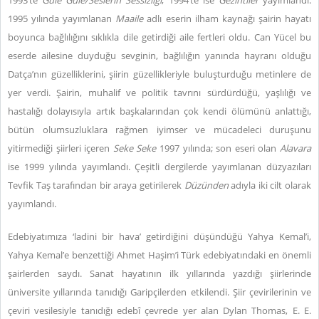
1993’te
Güle Güle/Seslerin Sessizliği
, 1994’te ise
Gezintiler
yayımlandı.
1995 yılında yayımlanan
Maaile
adlı eserin ilham kaynağı şairin hayatı
boyunca bağlılığını sıklıkla dile getirdiği aile fertleri oldu. Can Yücel bu
eserde ailesine duyduğu sevginin, bağlılığın yanında hayranı olduğu
Datça’nın güzelliklerini, şiirin güzellikleriyle buluşturduğu metinlere de
yer verdi. Şairin, muhalif ve politik tavrını sürdürdüğü, yaşlılığı ve
hastalığı dolayısıyla artık başkalarından çok kendi ölümünü anlattığı,
bütün olumsuzluklara rağmen iyimser ve mücadeleci duruşunu
yitirmediği şiirleri içeren
Seke Seke
1997 yılında; son eseri olan
Alavara
ise 1999 yılında yayımlandı. Çeşitli dergilerde yayımlanan düzyazıları
Tevfik Taş tarafından bir araya getirilerek
Düzünden
adıyla iki cilt olarak
yayımlandı.
Edebiyatımıza ‘ladini bir hava’ getirdiğini düşündüğü Yahya Kemal’i,
Yahya Kemal’e benzettiği Ahmet Haşim’i Türk edebiyatındaki en önemli
şairlerden saydı. Sanat hayatının ilk yıllarında yazdığı şiirlerinde
üniversite yıllarında tanıdığı Garipçilerden etkilendi. Şiir çevirilerinin ve
çeviri vesilesiyle tanıdığı edebî çevrede yer alan Dylan Thomas, E. E.