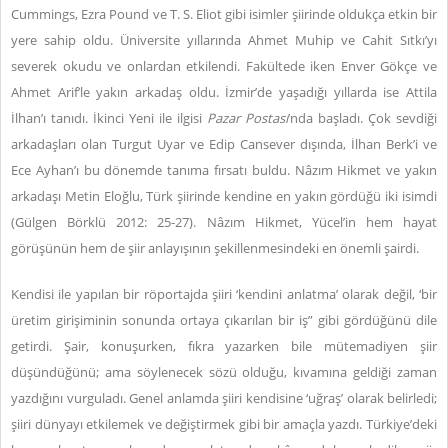
Cummings, Ezra Pound ve T. S. Eliot gibi isimler şiirinde oldukça etkin bir
yere sahip oldu. Üniversite yıllarında Ahmet Muhip ve Cahit Sıtkı’yı
severek okudu ve onlardan etkilendi. Fakültede iken Enver Gökçe ve
Ahmet Arif’le yakın arkadaş oldu. İzmir’de yaşadığı yıllarda ise Attila
İlhan’ı tanıdı. İkinci Yeni ile ilgisi
Pazar Postası
’nda başladı. Çok sevdiği
arkadaşları olan Turgut Uyar ve Edip Cansever dışında, İlhan Berk’i ve
Ece Ayhan’ı bu dönemde tanıma fırsatı buldu. Nâzım Hikmet ve yakın
arkadaşı Metin Eloğlu, Türk şiirinde kendine en yakın gördüğü iki isimdi
(Gülgen Börklü 2012: 25-27). Nâzım Hikmet, Yücel’in hem hayat
görüşünün hem de şiir anlayışının şekillenmesindeki en önemli şairdi.
Kendisi ile yapılan bir röportajda şiiri ‘kendini anlatma’ olarak değil, ‘bir
üretim girişiminin sonunda ortaya çıkarılan bir iş” gibi gördüğünü dile
getirdi. Şair, konuşurken, fıkra yazarken bile mütemadiyen şiir
düşündüğünü; ama söylenecek sözü olduğu, kıvamına geldiği zaman
yazdığını vurguladı. Genel anlamda şiiri kendisine ‘uğraş’ olarak belirledi;
şiiri dünyayı etkilemek ve değiştirmek gibi bir amaçla yazdı. Türkiye’deki