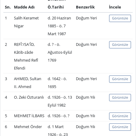
Sn.
Madde Adı
Ö.Tarihi
Benzerlik
İncele
1
Salih Keramet
d. 20 Haziran
Doğum Yeri
Görüntüle
Nigar
1885 - ö. 7
Mart 1987
2
REFÎ'/SA'ÎD,
d. ? - ö.
Doğum Yeri
Görüntüle
Kâtib-zâde
Ağustos-Eylül
Mehmed Refî
1769
Efendi
3
AHMED, Sultan
d. 1642 - ö.
Doğum Yeri
Görüntüle
II. Ahmed
1695
4
O. Zeki Özturanlı
d. 1926 - ö. 13
Doğum Yılı
Görüntüle
Eylül 1982
5
MEHMET İLBARS
d. 1926 - ö. ?
Doğum Yılı
Görüntüle
6
Mehmet Önder
d. 1 Mart
Doğum Yılı
Görüntüle
1926 - ö. 23