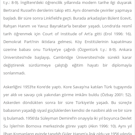
t.y.: 8-9). İngiltere’deki öğrencilik yıllarında modern tarihe ilgi duyarak
Bertrand Russel’in derslerini takip etti. Aynı dönemde çeviriler yapmaya
başladı. Bir süre sonra Linkfield’e geçti. Burada arkadaşları Bülent Ecevit,
Rahşan Hanım ve Yavuz Bayraktar’la beraber yaşadı. Londra’da resmî
tarih öğrenmek için Court of Institude of Art’a gitti (Erol 1996: 16).
Demokrat Parti’nin iktidara gelmesi, Köy Enstitülerinin kapatılması
üzerine babası onu Türkiye’ye çağırdı (Özgentürk t.y.: 8-9). Ankara
Üniversitesi’nde başlayıp, Cambridge Üniversitesi’nde sürekli karar
değiştirerek sürdürmeye çalıştığı eğitim hayatı bir diplomayla
sonlanmadı.
Askerliğini 1953’te Kore’de yaptı. Kore Savaşı’na katılan Türk tugayında
yer aldı ve savaşı çok yakından görme imkânı buldu (Özbay 2001: 52).
Askerden döndükten sonra bir süre Türkiye’de yaşadı. Bu süreçte
babasının yaşadığı siyasî güçlüklerden kendisi de nasibini aldı ve bir süre
iş bulamadı. 1956’da Süleyman Demirel’in onayıyla iki yıl boyunca Devlet
Su İşleri’nin Bornova merkezinde görev yaptı (Akın 1996: 10). Aynı yıl
İlhan Komanların evinde tanıdığı Güler Hanım’a âşık oldu ve 1956 yılında