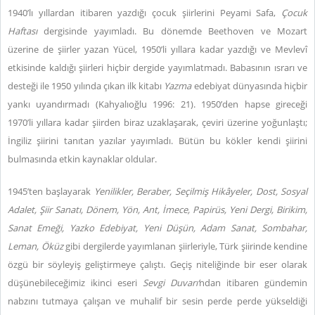
1940’lı yıllardan itibaren yazdığı çocuk şiirlerini Peyami Safa,
Çocuk
Haftası
dergisinde yayımladı. Bu dönemde Beethoven ve Mozart
üzerine de şiirler yazan Yücel, 1950’li yıllara kadar yazdığı ve Mevlevî
etkisinde kaldığı şiirleri hiçbir dergide yayımlatmadı. Babasının ısrarı ve
desteği ile 1950 yılında çıkan ilk kitabı
Yazma
edebiyat dünyasında hiçbir
yankı uyandırmadı (Kahyalıoğlu 1996: 21). 1950’den hapse gireceği
1970’li yıllara kadar şiirden biraz uzaklaşarak, çeviri üzerine yoğunlaştı;
İngiliz şiirini tanıtan yazılar yayımladı. Bütün bu kökler kendi şiirini
bulmasında etkin kaynaklar oldular.
1945’ten başlayarak
Yenilikler, Beraber, Seçilmiş Hikâyeler, Dost, Sosyal
Adalet, Şiir Sanatı, Dönem, Yön, Ant, İmece, Papirüs, Yeni Dergi, Birikim,
Sanat Emeği, Yazko Edebiyat, Yeni Düşün, Adam Sanat, Sombahar,
Leman, Öküz
gibi dergilerde yayımlanan şiirleriyle, Türk şiirinde kendine
özgü bir söyleyiş geliştirmeye çalıştı. Geçiş niteliğinde bir eser olarak
düşünebileceğimiz ikinci eseri
Sevgi Duvarı’
ndan itibaren gündemin
nabzını tutmaya çalışan ve muhalif bir sesin perde perde yükseldiği