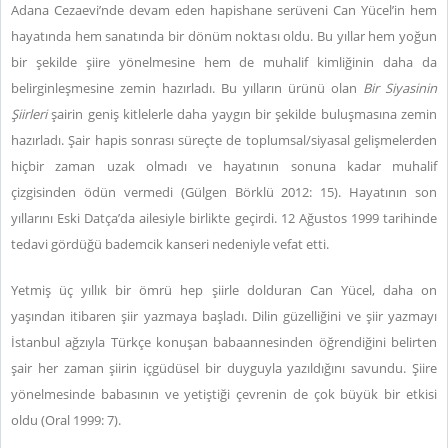
Adana Cezaevi’nde devam eden hapishane serüveni Can Yücel’in hem
hayatında hem sanatında bir dönüm noktası oldu. Bu yıllar hem yoğun
bir şekilde şiire yönelmesine hem de muhalif kimliğinin daha da
belirginleşmesine zemin hazırladı. Bu yılların ürünü olan
Bir Siyasinin
Şiirleri
şairin geniş kitlelerle daha yaygın bir şekilde buluşmasına zemin
hazırladı. Şair hapis sonrası süreçte de toplumsal/siyasal gelişmelerden
hiçbir zaman uzak olmadı ve hayatının sonuna kadar muhalif
çizgisinden ödün vermedi (Gülgen Börklü 2012: 15). Hayatının son
yıllarını Eski Datça’da ailesiyle birlikte geçirdi. 12 Ağustos 1999 tarihinde
tedavi gördüğü bademcik kanseri nedeniyle vefat etti.
Yetmiş üç yıllık bir ömrü hep şiirle dolduran Can Yücel, daha on
yaşından itibaren şiir yazmaya başladı. Dilin güzelliğini ve şiir yazmayı
İstanbul ağzıyla Türkçe konuşan babaannesinden öğrendiğini belirten
şair her zaman şiirin içgüdüsel bir duyguyla yazıldığını savundu. Şiire
yönelmesinde babasının ve yetiştiği çevrenin de çok büyük bir etkisi
oldu (Oral 1999: 7).