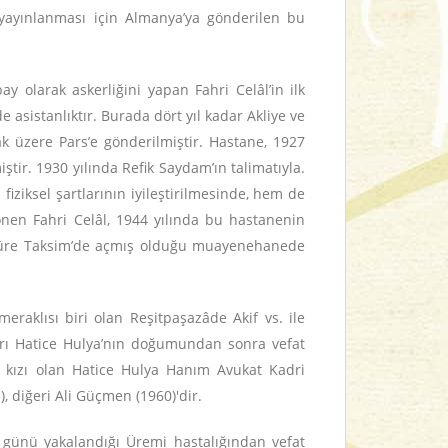
ek yayınlanması için Almanya’ya gönderilen bu
 olarak askerliğini yapan Fahri Celâl’in ilk
asistanlıktır. Burada dört yıl kadar Akliye ve
ak üzere Pars’e gönderilmiştir. Hastane, 1927
ir. 1930 yılında Refik Saydam’ın talimatıyla.
iziksel şartlarının iyileştirilmesinde, hem de
önen Fahri Celâl, 1944 yılında bu hastanenin
 süre Taksim’de açmış olduğu muayenehanede
 meraklısı biri olan Reşitpaşazâde Akif vs. ile
zları Hatice Hulya’nın doğumundan sonra vefat
k kızı olan Hatice Hulya Hanım Avukat Kadri
 diğeri Ali Güçmen (1960)'dir.
 günü yakalandığı Üremi hastalığından vefat