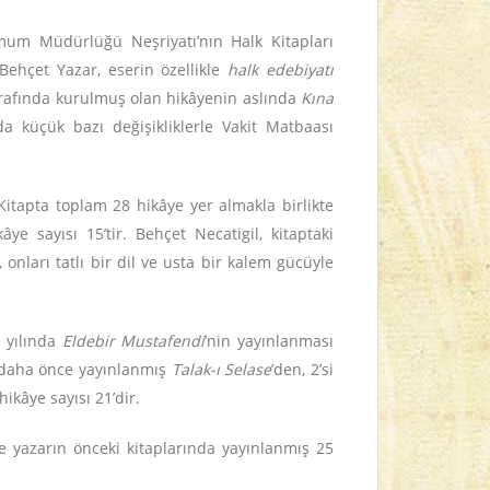
mum Müdürlüğü Neşriyatı’nın Halk Kitapları
ehçet Yazar, eserin özellikle
halk edebiyatı
etrafında kurulmuş olan hikâyenin aslında
Kına
nda küçük bazı değişikliklerle Vakit Matbaası
 Kitapta toplam 28 hikâye yer almakla birlikte
ye sayısı 15’tir. Behçet Necatigil, kitaptaki
nları tatlı bir dil ve usta bir kalem gücüyle
3 yılında
Eldebir Mustafendi
’nin yayınlanması
’ü daha önce yayınlanmış
Talak-ı Selase
’den, 2’si
hikâye sayısı 21’dir.
e yazarın önceki kitaplarında yayınlanmış 25