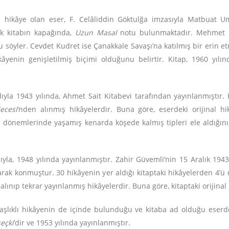
 hikâye olan eser, F. Celâliddin Göktulğa imzasıyla Matbuat U
lık kitabın kapağında,
Uzun Masal
notu bulunmaktadır. Mehmet B
 söyler. Cevdet Kudret ise Çanakkale Savaşı’na katılmış bir erin 
ikâyenin genişletilmiş biçimi olduğunu belirtir. Kitap, 1960 yılı
adıyla 1943 yılında, Ahmet Sait Kitabevi tarafından yayınlanmıştır.
ecesi
’nden alınmış hikâyelerdir. Buna göre, eserdeki orijinal hikâ
dönemlerinde yaşamış kenarda köşede kalmış tipleri ele aldığını, o
sıyla, 1948 yılında yayınlanmıştır. Zahir Güvemli’nin 15 Aralık 194
olarak konmuştur. 30 hikâyenin yer aldığı kitaptaki hikâyelerden 4
 alınıp tekrar yayınlanmış hikâyelerdir. Buna göre, kitaptaki orijinal 
başlıklı hikâyenin de içinde bulunduğu ve kitaba ad olduğu eserd
seçki
’dir ve 1953 yılında yayınlanmıştır.