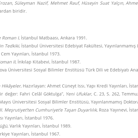
 Erozan, Süleyman Nazif, Mehmet Rauf, Hüseyin Suat Yalçın, Ahm
ardan biridir.
e Roman I
, İstanbul Matbaası, Ankara 1991.
in Tedkiki
, İstanbul Üniversitesi Edebiyat Fakültesi, Yayınlanmamış 
, Cem Yayınları, İstanbul 1973.
Roman II
, İnkılap Kitabevi, İstanbul 1987.
ova Üniversitesi Sosyal Bilimler Enstitüsü Türk Dili ve Edebiyatı A
 Hikâyeler
, Hazırlayan: Ahmet Cüneyt Issı, Yapı Kredi Yayınları, İst
Bir değer: Fahri Celâl Göktulga”,
Yeni Ufuklar
, C. 23, S. 262, Temmu
Mayıs Üniversitesi Sosyal Bilimler Enstitüsü, Yayınlanmamış Doktor
, II. Meşrutiyet’ten Cumhuriyet’e Taşan Duyarlılık
, Roza Yayınevi, İst
sı Yayınları, İstanbul 1976.
lüğü
, Varlık Yayınları, İstanbul 1989.
ürkiye Yayınları, İstanbul 1967.