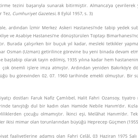
bitirme tezini başarıyla sunarak bitirmiştir. Almanca’ya çevriler
r Tez,
Cumhuriyet Gazetesi
, 8 Eylül 1957, s. 3)
ale, ardından İzmir Merkez Askeri Hastanesi’nde tabip yedek subay
kliye ve Asabiye Hastanesi’ne dönüştürülen Toptaşı Bimarhanesi’nde 
tır. Burada çalışırken bir buçuk yıl kadar, mesleki tetkikler yapm
zhar Osman (Uzman) getirilince görevine bu yeni binada devam etmişt
 baştabip olarak tayin edilmiş, 1935 yılına kadar hem hastanenin f
 çok önemli işlere imza atmıştır. Ardından yeniden Bakırköy’e d
düğü bu görevinden 02. 07. 1960 tarihinde emekli olmuştur. Bir
debiyatçı dostları Faruk Nafiz Çamlıbel, Halit Fahri Ozansoy, tiyatro
lerinde tanıştığı dul bir kadın olan Hamide Nebile Hanım’dır. Kı
liliklerden çocuğu olmamıştır. İkinci eşi, Melâhat Hanım’dır. Te
er ikisi mimar olan torunlarından büyüğü Heprecep Güçmen (1955),
yat faaliyetlerine adamış olan Fahri Celâl, 03 Haziran 1975 Salı