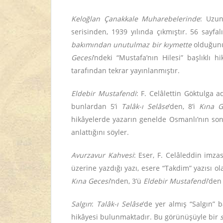
Keloğlan Çanakkale Muharebelerinde
: Uzun
serisinden, 1939 yılında çıkmıştır. 56 sayfa
bakımından unutulmaz bir kıymette
olduğunu
Gecesi
’ndeki “Mustafa’nın Hilesi” başlıklı h
tarafından tekrar yayınlanmıştır.
Eldebir Mustafendi
: F. Celâlettin Göktulga 
bunlardan 5’i
Talâk-ı Selâse
’den, 8’i
Kına G
hikâyelerde yazarın genelde Osmanlı’nın son 
anlattığını söyler.
Avurzavur Kahvesi
: Eser, F. Celâleddin imza
üzerine yazdığı yazı, esere “Takdim” yazısı 
Kına Gecesi
’nden, 3’ü
Eldebir Mustafendi
’den
Salgın
:
Talâk-ı Selâse
’de yer almış “Salgın” 
hikâyesi bulunmaktadır. Bu görünüşüyle bir