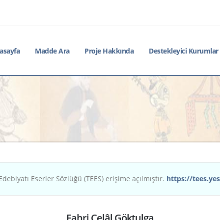
asayfa
Madde Ara
Proje Hakkında
Destekleyici Kurumlar
Edebiyatı Eserler Sözlüğü (TEES) erişime açılmıştır.
https://tees.yes
Fahri Celâl Göktulga