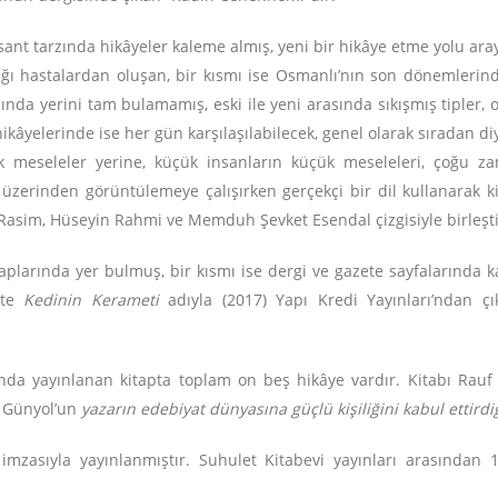
sant tarzında hikâyeler kaleme almış, yeni bir hikâye etme yolu arayış
tığı hastalardan oluşan, bir kısmı ise Osmanlı’nın son dönemlerin
asında yerini tam bulamamış, eski ile yeni arasında sıkışmış tipler, o
kâyelerinde ise her gün karşılaşılabilecek, genel olarak sıradan di
k meseleler yerine, küçük insanların küçük meseleleri, çoğu zam
er üzerinden görüntülemeye çalışırken gerçekçi bir dil kullanarak ki
Rasim, Hüseyin Rahmi ve Memduh Şevket Esendal çizgisiyle birleştiğ
taplarında yer bulmuş, bir kısmı ise dergi ve gazete sayfalarında k
ikte
Kedinin Kerameti
adıyla (2017) Yapı Kredi Yayınları’ndan çık
lında yayınlanan kitapta toplam on beş hikâye vardır. Kitabı Rau
t Günyol’un
yazarın edebiyat dünyasına güçlü kişiliğini kabul ettirdi
n imzasıyla yayınlanmıştır. Suhulet Kitabevi yayınları arasından