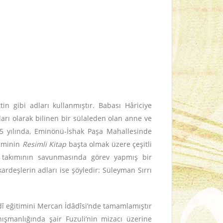
tin gibi adları kullanmıştır. Babası Hâriciye
arı olarak bilinen bir sülaleden olan anne ve
895 yılında, Eminönü-İshak Paşa Mahallesinde
neminin
Resimli Kitap
başta olmak üzere çeşitli
bol takımının savunmasında görev yapmış bir
ardeşlerin adları ise şöyledir: Süleyman Sırrı
âdî eğitimini Mercan İdâdîsi’nde tamamlamıştır
nışmanlığında şair Fuzuli’nin mizacı üzerine