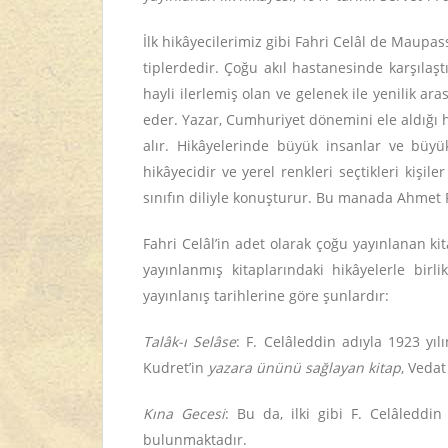
İlk hikâyecilerimiz gibi Fahri Celâl de Maupas
tiplerdedir. Çoğu akıl hastanesinde karşılaş
hayli ilerlemiş olan ve gelenek ile yenilik ar
eder. Yazar, Cumhuriyet dönemini ele aldığı hi
alır. Hikâyelerinde büyük insanlar ve büyü
hikâyecidir ve yerel renkleri seçtikleri kişil
sınıfın diliyle konuşturur. Bu manada Ahmet 
Fahri Celâl’in adet olarak çoğu yayınlanan ki
yayınlanmış kitaplarındaki hikâyelerle birl
yayınlanış tarihlerine göre şunlardır:
Talâk-ı Selâse
: F. Celâleddin adıyla 1923 yı
Kudret’in
yazara ününü sağlayan kitap
, Veda
Kına Gecesi
: Bu da, ilki gibi F. Celâleddi
bulunmaktadır.