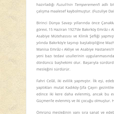
hazırladığı
Fuzuli’nin Temperement
’i adlı 
çalışma maalesef kaybolmuştur. (Fuzuliye Dai
Birinci Dünya Savaşı yıllarında önce Çanakk
görevi, 15 Haziran 1927’de Bakırköy Emrâz-ı A
Asabiye Mütehassısı ve Klinik Şefliği yapmış
yılında Bakırköy’e taşınıp baştabipliğine Ma
Manisa Emrâz-ı Akliye ve Asabiye Hastanesi’ne
yeni bazı tedavi usullerinin uygulanmasında
dördüncü başhekimi olur. Başarıyla sürdür
mesleğini sürdürür.
Fahri Celâl, iki evlilik yapmıştır. İlk eşi, e
yaptıkları mutat Kadıköy-Şifa Çayırı gezinti
edince iki kere daha evlenmiş, ancak bu ev
Güçmen’le evlenmiş ve iki çocuğu olmuştur. H
Ömrünü mesleğinin yanı sıra sanat ve edebi