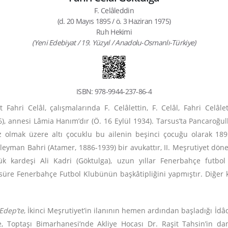
F. Celâleddin
(d. 20 Mayıs 1895 / ö. 3 Haziran 1975)
Ruh Hekimi
(Yeni Edebiyat / 19. Yüzyıl / Anadolu-Osmanlı-Türkiye)
ISBN: 978-9944-237-86-4
Fahri Celâl, çalışmalarında F. Celâlettin, F. Celâl, Fahri Celâlet
 annesi Lâmia Hanım’dır (Ö. 16 Eylül 1934). Tarsus’ta Pancaroğull
kız olmak üzere altı çocuklu bu ailenin beşinci çocuğu olarak 1
leyman Bahri (Atamer, 1886-1939) bir avukattır, II. Meşrutiyet dö
üçük kardeşi Ali Kadri (Göktulga), uzun yıllar Fenerbahçe fut
 süre Fenerbahçe Futbol Klubünün başkâtipliğini yapmıştır. Diğer k
-Edep’te
, İkinci Meşrutiyet’in ilanının hemen ardından başladığı İd
de, Toptaşı Bimarhanesi’nde Akliye Hocası Dr. Raşit Tahsin’in da