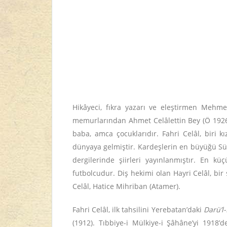
Hikâyeci, fıkra yazarı ve eleştirmen Mehmet 
memurlarından Ahmet Celâlettin Bey (Ö 1926),
baba, amca çocuklarıdır. Fahri Celâl, biri 
dünyaya gelmiştir. Kardeşlerin en büyüğü Sü
dergilerinde şiirleri yayınlanmıştır. En k
futbolcudur. Diş hekimi olan Hayri Celâl, bir
Celâl, Hatice Mihriban (Atamer).
Fahri Celâl, ilk tahsilini Yerebatan’daki
Darü’l
(1912). Tıbbiye-i Mülkiye-i Şâhâne’yi 1918’