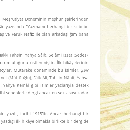
inci Meşrutiyet Döneminin meşhur şairlerinden
. Bir yazısında “Yazmamı herhangi bir sebebe
 ve Faruk Nafiz ile olan arkadaşlığım bana
Hakkı Tahsin, Yahya Sâib, Selâmi İzzet (Sedes),
orumluluğunu üstlenmiştir. İlk hikâyelerinin
nı söyler. Mütareke döneminde bu isimler,
Şair
met (Müftüoğlu), Fâik Ali, Tahsin Nâhit, Yahya
ı, Yahya Kemâl gibi isimler yazlarıyla destek
 gibi sebeplerle dergi ancak on sekiz sayı kadar
nin yazılış tarihi 1915’tir. Ancak herhangi bir
 yazdığı ilk hikâye olmakla birlikte bir dergide