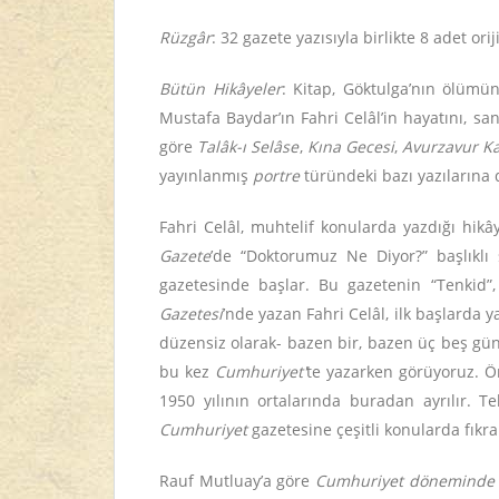
Rüzgâr
: 32 gazete yazısıyla birlikte 8 adet or
Bütün Hikâyeler
: Kitap, Göktulga’nın ölümün
Mustafa Baydar’ın Fahri Celâl’in hayatını, san
göre
Talâk-ı Selâse
,
Kına Gecesi
,
Avurzavur K
yayınlanmış
portre
türündeki bazı yazılarına d
Fahri Celâl, muhtelif konularda yazdığı hikây
Gazete
’de “Doktorumuz Ne Diyor?” başlıklı 
gazetesinde başlar. Bu gazetenin “Tenkid”
Gazetesi
’nde yazan Fahri Celâl, ilk başlarda y
düzensiz olarak- bazen bir, bazen üç beş gün
bu kez
Cumhuriyet'
te yazarken görüyoruz. Ö
1950 yılının ortalarında buradan ayrılır. 
Cumhuriyet
gazetesine çeşitli konularda fıkra
Rauf Mutluay’a göre
Cumhuriyet döneminde baş