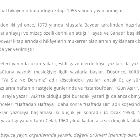
ijinal hikâyenin bulunduğu kitap, 1955 yılında yayınlanmıştır.
den iki yıl önce, 1973 yılında Mustafa Baydar tarafından hazırlan
at anlayışı ve mizaç özelliklerini anlattığı “Hayatı ve Sanatı” başlık
ahvesi
kitaplarındaki hikâyelerin mükerrer olanlarının ayıklanarak bi
a yer verilmiştir.
eleri yanında uzun yıllar çeşitli gazetelerde köşe yazıları da yaz
sütuna yazdığı mesleğiyle ilgili yazılarla başlar. Düşünce, kült
, "Ya Siz Ne Dersiniz” adlı köşesindeki yazıları ancak üç ay s
azılarını haftanın rastgele günlerinde ve “İstanbul’dan”, “Gün Aşırı”, 
 arayla yazar.
Vakit'
te
olduğu gibi buradaki yazarlığı da ancak bir 
nceleri “Haftadan Haftaya”, daha sonra “Haftada Bir” adlı köşesi
Tekrar yazmaya başlaması iki buçuk yıl sonradır (4 Ocak 1953).
 yazarlığı yapan Fahri Celâl, 1960 yılına kadar, ara sıra küçük fası
lıca yayın organlarında yararlı, değerli ürünleri izlenmiş olan, 