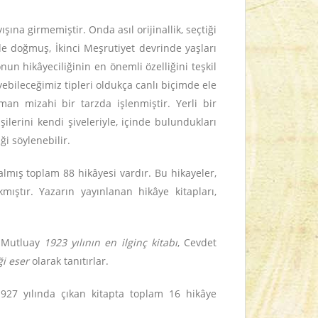
ına girmemiştir. Onda asıl orijinallik, seçtiği
de doğmuş, İkinci Meşrutiyet devrinde yaşları
nun hikâyeciliğinin en önemli özelliğini teşkil
yebileceğimiz tipleri oldukça canlı biçimde ele
an mizahi bir tarzda işlenmiştir. Yerli bir
şilerini kendi şiveleriyle, içinde bulundukları
i söylenebilir.
almış toplam 88 hikâyesi vardır. Bu hikayeler,
mıştır. Yazarın yayınlanan hikâye kitapları,
f Mutluay
1923 yılının en ilginç kitabı
, Cevdet
ği eser
olarak tanıtırlar.
 1927 yılında çıkan kitapta toplam 16 hikâye