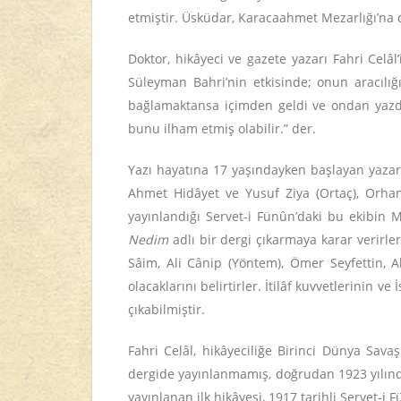
etmiştir. Üsküdar, Karacaahmet Mezarlığı’na 
Doktor, hikâyeci ve gazete yazarı Fahri Celâ
Süleyman Bahri’nin etkisinde; onun aracılığ
bağlamaktansa içimden geldi ve ondan yazd
bunu ilham etmiş olabilir.” der.
Yazı hayatına 17 yaşındayken başlayan yazar, F
Ahmet Hidâyet ve Yusuf Ziya (Ortaç), Orhan 
yayınlandığı Servet-i Fünûn’daki bu ekibin 
Nedim
adlı bir dergi çıkarmaya karar verirle
Sâim, Ali Cânip (Yöntem), Ömer Seyfettin, Ah
olacaklarını belirtirler. İtilâf kuvvetlerinin 
çıkabilmiştir.
Fahri Celâl, hikâyeciliğe Birinci Dünya Savaşı
dergide yayınlanmamış, doğrudan 1923 yılın
yayınlanan ilk hikâyesi, 1917 tarihli Servet-