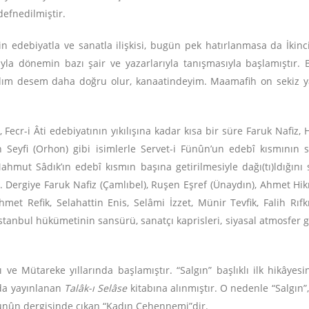
defnedilmiştir.
l’in edebiyatla ve sanatla ilişkisi, bugün pek hatırlanmasa da İk
ıyla dönemin bazı şair ve yazarlarıyla tanışmasıyla başlamıştır
ım desem daha doğru olur, kanaatindeyim. Maamafih on sekiz yaş
ecr-i Âti edebiyatının yıkılışına kadar kısa bir süre Faruk Nafiz, 
Seyfi (Orhon) gibi isimlerle Servet-i Fünûn’un edebî kısmının s
Mahmut Sâdık’ın edebî kısmın başına getirilmesiyle dağı(tı)ldığı
r. Dergiye Faruk Nafiz (Çamlıbel), Ruşen Eşref (Ünaydın), Ahmet Hik
met Refik, Selahattin Enis, Selâmi İzzet, Münir Tevfik, Falih Rıfk
ve İstanbul hükümetinin sansürü, sanatçı kaprisleri, siyasal atmosfer
 ve Mütareke yıllarında başlamıştır. “Salgın” başlıklı ilk hikâyesi
da yayınlanan
Talâk-ı Selâse
kitabına alınmıştır. O nedenle “Salgın”,
i Fünûn dergisinde çıkan “Kadın Cehennemi”dir.