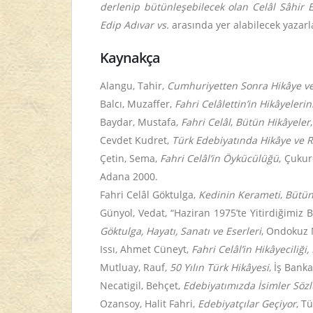
derlenip bütünleşebilecek olan Celâl Sâhir
Edip Adıvar vs.
arasında
yer alabilecek yazarl
Kaynakça
Alangu, Tahir,
Cumhuriyetten Sonra Hikâye v
Balcı, Muzaffer,
Fahri Celâlettin’in Hikâyelerin
Baydar, Mustafa,
Fahri Celâl
,
Bütün Hikâyeler
Cevdet Kudret,
Türk Edebiyatında Hikâye ve 
Çetin, Sema,
Fahri Celâl’in Öykücülüğü
, Çukur
Adana 2000.
Fahri Celâl Göktulga,
Kedinin Kerameti
,
Bütün
Günyol, Vedat, “Haziran 1975’te Yitirdiğimiz 
Göktulga, Hayatı, Sanatı ve Eserleri
, Ondokuz 
Issı, Ahmet Cüneyt,
Fahri Celâl’in Hikâyeciliği
Mutluay, Rauf,
50 Yılın Türk Hikâyesi
, İş Banka
Necatigil, Behçet,
Edebiyatımızda İsimler Söz
Ozansoy, Halit Fahri,
Edebiyatçılar Geçiyor
, T