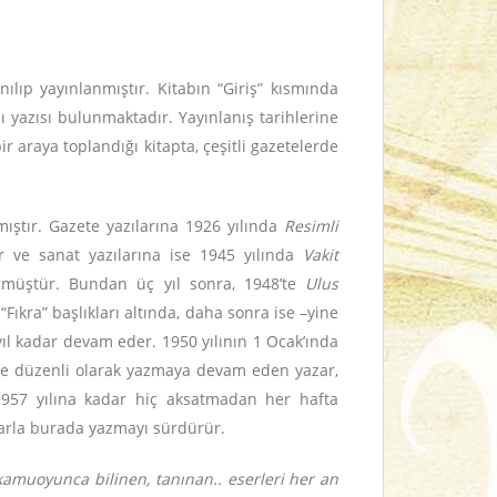
ılıp yayınlanmıştır. Kitabın “Giriş” kısmında
lı yazısı bulunmaktadır. Yayınlanış tarihlerine
r araya toplandığı kitapta, çeşitli gazetelerde
mıştır. Gazete yazılarına 1926 yılında
Resimli
ür ve sanat yazılarına ise 1945 yılında
Vakit
ürmüştür. Bundan üç yıl sonra, 1948’te
Ulus
“Fıkra” başlıkları altında, daha sonra ise –yine
yıl kadar devam eder. 1950 yılının 1 Ocak’ında
nde düzenli olarak yazmaya devam eden yazar,
 1957 yılına kadar hiç aksatmadan her hafta
lalarla burada yazmayı sürdürür.
kamuoyunca bilinen, tanınan.. eserleri her an