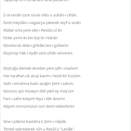
Z-ül-cenâh üzre süvâr oldu o sultân-ı cihân,
Girdi meydân-ı vegaa'ya çekerek seyf-ü sinân
Aldılar orta yere sıbt-ı Resûlü ol ân
İttiler yirmi iki bin kişi tir-i bârân
Döndürüb dide-i girbâle ten-i gülterini
Düşürüp hâk-i siyâh üzre cihân serverini.
Düştüğü demde atından yere şâh-ı mazlum
Her taraftan ok atup kavm-ı Yezid itti hücûm.
Sadr-ı envârına bastı ayağın Şimr-i zalum,
Gözünü açtı Hüseyn didi çekil ey meş'üm
Farz-ı zahrı kılayım feyz-i ilâh âverini
Alayım ömrümüzün son demi tekbirlerini
Sine-i pâkine bastıkta o Şimr-i nâpâk,
Titredi sabrederek rûh-u Resûl-ü "Levlâk".