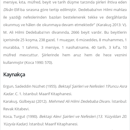
mersiye, kıta, müfred, beyit ve tarih düşme tarzında şiirleri ihtiva eden
Dîvân
Elif-ba sırasına göre tertip edilmiştir. Dedebaba’nın Hilmi mahlası
ile yazdığı nefeslerinden bazıları bestelenerek tekke ve dergâhlarda
okunmuş ve hâlen de okunmaya devam etmektedir” (Karakuş 2013: V).
M. Ali Hilmi Dedebaba'nın divanında, 2666 beyit vardır. Bu beyitlerin
içerisinde 25 koşma, 238 gazel, 1 muaşşer, 6 müseddes, 8 muhammes, 1
murabba, 1 tahmis, 3 mersiye, 1 nasihatname, 40 tarih, 3 kıf'a, 10
müfred mevcuttur. Şiirlerinde hem aruz hem de hece veznini
kullanmıştır (Koca 1990: 570).
Kaynakça
Ergun, Sadeddin Nüzhet (1955).
Bektaşî Şairleri ve Nefesleri 19’uncu Asra
Kadar.
C. 1. İstanbul: Maarif Kitaphanesi.
Karakuş, Gülbeyaz (2012).
Mehmed Ali Hilmi Dedebaba Divanı
. İstanbul:
Revak Kitabevi.
Koca, Turgut (1990).
Bektaşi Alevi Şairleri ve Nefesleri (13. Yüzyıldan 20.
Yüzyıla Kadar).
İstanbul: Maarif Kitaphanesi.