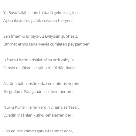
Ya Rasul'allâh senin ta'dadâ gelmez âşıkın,
Aşkın ile dolmuş âfâk-ı cihânın her yeri.
Sen İmam-ü Enbiyâ-vü Evliyâsın şüphesiz,
Ümmet etmiş sana Mevlâ cümleten peygamberi.
Hâtem-i hatm-i risâlet sâna erdi vahy'ile
Sensin ol hâkanı-ı zişân-ı rüsûl dâd-âveri.
Asitân-ı bâb-ı ihsânında cem' olmuş hemin
Bir gedâdır Pâdişâhân-ı cihânın her biri.
Nur-u Kur'ân ile fer verdin cihâna serteser,
Eyledin insânları küfr-ü cehâletten beri.
Cüş edince kâinatı garka-i rahmet eder,