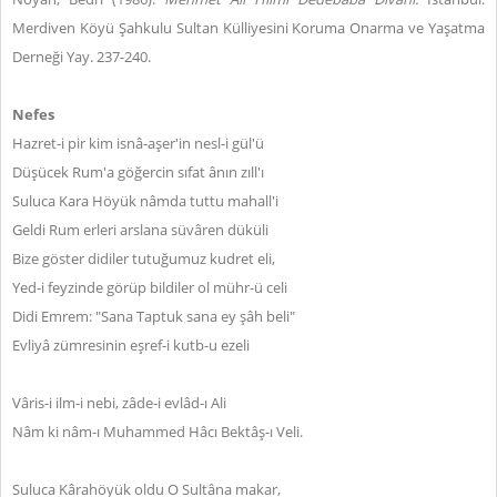
Merdiven Köyü Şahkulu Sultan Külliyesini Koruma Onarma ve Yaşatma
Derneği Yay. 237-240.
Nefes
Hazret-i pir kim isnâ-aşer'in nesl-i gül'ü
Düşücek Rum'a göğercin sıfat ânın zıll'ı
Suluca Kara Höyük nâmda tuttu mahall'i
Geldi Rum erleri arslana süvâren düküli
Bize göster didiler tutuğumuz kudret eli,
Yed-i feyzinde görüp bildiler ol mühr-ü celi
Didi Emrem: "Sana Taptuk sana ey şâh beli"
Evliyâ zümresinin eşref-i kutb-u ezeli
Vâris-i ilm-i nebi, zâde-i evlâd-ı Ali
Nâm ki nâm-ı Muhammed Hâcı Bektâş-ı Veli.
Suluca Kârahöyük oldu O Sultâna makar,