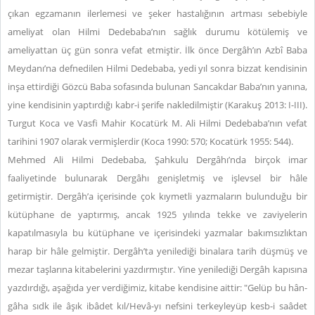
çıkan egzamanın ilerlemesi ve şeker hastalığının artması sebebiyle
ameliyat olan Hilmi Dedebaba’nın sağlık durumu kötülemiş ve
ameliyattan üç gün sonra vefat etmiştir. İlk önce Dergâh’ın Azbî Baba
Meydanı’na defnedilen Hilmi Dedebaba, yedi yıl sonra bizzat kendisinin
inşa ettirdiği Gözcü Baba sofasında bulunan Sancakdar Baba’nın yanına,
yine kendisinin yaptırdığı kabr-i şerife nakledilmiştir (Karakuş 2013: I-III).
Turgut Koca ve Vasfi Mahir Kocatürk M. Ali Hilmi Dedebaba’nın vefat
tarihini 1907 olarak vermişlerdir (Koca 1990: 570; Kocatürk 1955: 544).
Mehmed Ali Hilmi Dedebaba, Şahkulu Dergâhı’nda birçok imar
faaliyetinde bulunarak Dergâhı genişletmiş ve işlevsel bir hâle
getirmiştir. Dergâh’a içerisinde çok kıymetli yazmaların bulunduğu bir
kütüphane de yaptırmış, ancak 1925 yılında tekke ve zaviyelerin
kapatılmasıyla bu kütüphane ve içerisindeki yazmalar bakımsızlıktan
harap bir hâle gelmiştir. Dergâh’ta yenilediği binalara tarih düşmüş ve
mezar taşlarına kitabelerini yazdırmıştır. Yine yenilediği Dergâh kapısına
yazdırdığı, aşağıda yer verdiğimiz, kitabe kendisine aittir: "Gelüp bu hân-
gâha sıdk ile âşık ibâdet kıl/Hevâ-yı nefsini terkeyleyüp kesb-i saâdet