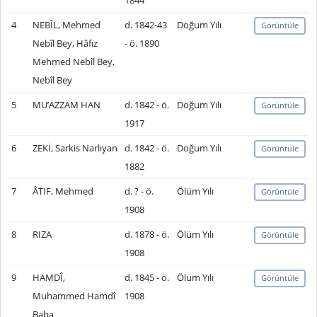
1844
4
NEBÎL, Mehmed
d. 1842-43
Doğum Yılı
Görüntüle
Nebîl Bey, Hâfız
- ö. 1890
Mehmed Nebîl Bey,
Nebîl Bey
5
MUʼAZZAM HAN
d. 1842 - ö.
Doğum Yılı
Görüntüle
1917
6
ZEKİ, Sarkis Narlıyan
d. 1842 - ö.
Doğum Yılı
Görüntüle
1882
7
ÂTIF, Mehmed
d. ? - ö.
Ölüm Yılı
Görüntüle
1908
8
RIZA
d. 1878 - ö.
Ölüm Yılı
Görüntüle
1908
9
HAMDÎ,
d. 1845 - ö.
Ölüm Yılı
Görüntüle
Muhammed Hamdî
1908
Baba