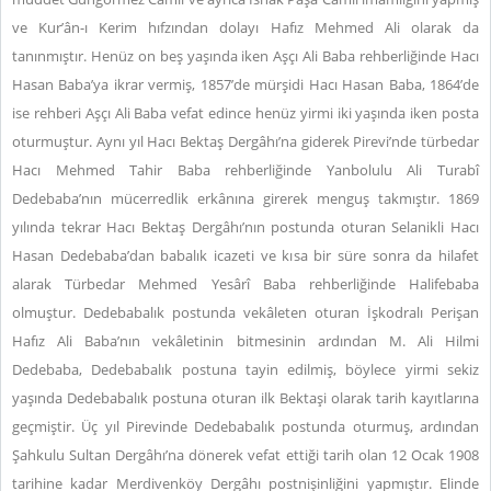
ve Kur’ân-ı Kerim hıfzından dolayı Hafız Mehmed Ali olarak da
tanınmıştır. Henüz on beş yaşında iken Aşçı Ali Baba rehberliğinde Hacı
Hasan Baba’ya ikrar vermiş, 1857’de mürşidi Hacı Hasan Baba, 1864’de
ise rehberi Aşçı Ali Baba vefat edince henüz yirmi iki yaşında iken posta
oturmuştur. Aynı yıl Hacı Bektaş Dergâhı’na giderek Pirevi’nde türbedar
Hacı Mehmed Tahir Baba rehberliğinde Yanbolulu Ali Turabî
Dedebaba’nın mücerredlik erkânına girerek menguş takmıştır. 1869
yılında tekrar Hacı Bektaş Dergâhı’nın postunda oturan Selanikli Hacı
Hasan Dedebaba’dan babalık icazeti ve kısa bir süre sonra da hilafet
alarak Türbedar Mehmed Yesârî Baba rehberliğinde Halifebaba
olmuştur. Dedebabalık postunda vekâleten oturan İşkodralı Perişan
Hafız Ali Baba’nın vekâletinin bitmesinin ardından M. Ali Hilmi
Dedebaba, Dedebabalık postuna tayin edilmiş, böylece yirmi sekiz
yaşında Dedebabalık postuna oturan ilk Bektaşi olarak tarih kayıtlarına
geçmiştir. Üç yıl Pirevinde Dedebabalık postunda oturmuş, ardından
Şahkulu Sultan Dergâhı’na dönerek vefat ettiği tarih olan 12 Ocak 1908
tarihine kadar Merdivenköy Dergâhı postnişinliğini yapmıştır. Elinde