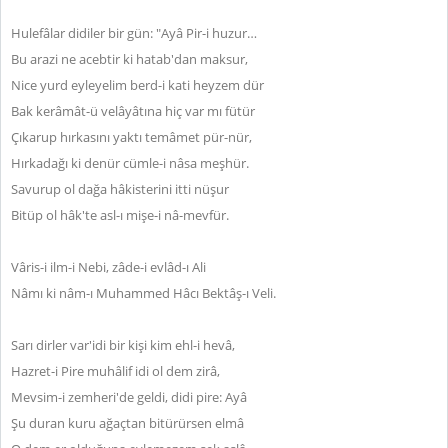
Hulefâlar didiler bir gün: "Ayâ Pir-i huzur…
Bu arazi ne acebtir ki hatab'dan maksur,
Nice yurd eyleyelim berd-i kati heyzem dür
Bak kerâmât-ü velâyâtına hiç var mı fütür
Çıkarup hırkasını yaktı temâmet pür-nür,
Hırkadağı ki denür cümle-i nâsa meşhür.
Savurup ol dağa hâkisterini itti nüşur
Bitüp ol hâk'te asl-ı mişe-i nâ-mevfür.
Vâris-i ilm-i Nebi, zâde-i evlâd-ı Ali
Nâmı ki nâm-ı Muhammed Hâcı Bektâş-ı Veli.
Sarı dirler var'idi bir kişi kim ehl-i hevâ,
Hazret-i Pire muhâlif idi ol dem zirâ,
Mevsim-i zemheri'de geldi, didi pire: Ayâ
Şu duran kuru ağaçtan bitürürsen elmâ