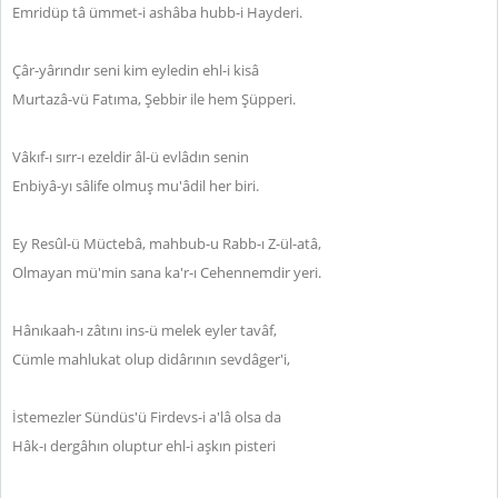
Emridüp tâ ümmet-i ashâba hubb-i Hayderi.
Çâr-yârındır seni kim eyledin ehl-i kisâ
Murtazâ-vü Fatıma, Şebbir ile hem Şüpperi.
Vâkıf-ı sırr-ı ezeldir âl-ü evlâdın senin
Enbiyâ-yı sâlife olmuş mu'âdil her biri.
Ey Resûl-ü Müctebâ, mahbub-u Rabb-ı Z-ül-atâ,
Olmayan mü'min sana ka'r-ı Cehennemdir yeri.
Hânıkaah-ı zâtını ins-ü melek eyler tavâf,
Cümle mahlukat olup didârının sevdâger'i,
İstemezler Sündüs'ü Firdevs-i a'lâ olsa da
Hâk-ı dergâhın oluptur ehl-i aşkın pisteri