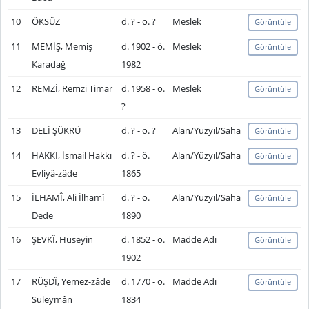
10
ÖKSÜZ
d. ? - ö. ?
Meslek
Görüntüle
11
MEMİŞ, Memiş
d. 1902 - ö.
Meslek
Görüntüle
Karadağ
1982
12
REMZİ, Remzi Timar
d. 1958 - ö.
Meslek
Görüntüle
?
13
DELİ ŞÜKRÜ
d. ? - ö. ?
Alan/Yüzyıl/Saha
Görüntüle
14
HAKKI, İsmail Hakkı
d. ? - ö.
Alan/Yüzyıl/Saha
Görüntüle
Evliyâ-zâde
1865
15
İLHAMÎ, Ali İlhamî
d. ? - ö.
Alan/Yüzyıl/Saha
Görüntüle
Dede
1890
16
ŞEVKÎ, Hüseyin
d. 1852 - ö.
Madde Adı
Görüntüle
1902
17
RÜŞDÎ, Yemez-zâde
d. 1770 - ö.
Madde Adı
Görüntüle
Süleymân
1834