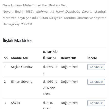
Namı ki nânı-ı Muhammed Hâcı Bektâş-ı Veli.
Noyan, Bedri (1986).
Mehmet Ali Hilmi Dedebaba Divanı.
İstanbul:
Merdiven Köyü Şahkulu Sultan Külliyesini Koruma Onarma ve Yaşatma
Derneği Yay. 230-231.
İlişkili Maddeler
D.Tarihi /
Sn.
Madde Adı
Ö.Tarihi
Benzerlik
İncele
1
Seçkin Gündüz
d. 1949 - ö.
Doğum Yeri
Görüntüle
?
2
Elman Güvenç
d. 1950 - ö.
Doğum Yeri
Görüntüle
23 Nisan
2003
3
SÂCİD
d. ? - ö.
Doğum Yeri
Görüntüle