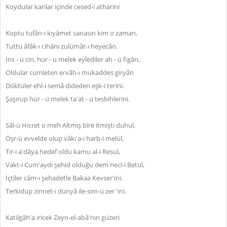
Koydular karılar içinde cesed-i atharini
Koptu tufân-ı kıyâmet sanasın kim o zaman,
Tuttu âfâk-ı cihânı zulümât-ı heyecân.
İns - ü cin, hür - u melek eylediler ah - ü figân,
Oldular cümleten ervâh-ı mukaddes giryân
Döktüler ehl-i semâ dideden eşk-i terini.
Şaşırup hür - ü melek ta'at - ü tesbihlerini.
Sâl-ü Hicret o meh Altmış bire itmişti duhul,
Öşr-ü evvelde olup vâkı'a-i harb-i melül,
Tır-i a'dâya hedef oldu kamu al-i Resul,
Vakt-i Cum'aydı şehid olduğu dem necl-i Betül,
İçtiler câm-ı şehadetle Bakaa Kevser'ini.
Terkidüp zinnet-i dünyâ ile-sim-ü zer 'ini.
Katilgâh'a iricek Zeyn-el-abâ'nın güzeri