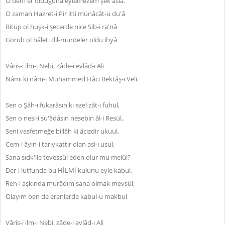
O dem er olduğuna eylemezem şek aslâ.
O zaman Hazret-i Pir itti münâcât-ü du'â
Bitüp ol huşk-i şecerde nice Sib-i ra'nâ
Görüb ol hâleti dil-mürdeler oldu ihyâ
Vâris-i ilm-i Nebi, Zâde-i evlâd-ı Ali
Nâmı ki nâm-ı Muhammed Hâcı Bektâş-ı Veli.
Sen o Şâh-ı fukarâsın ki ezel zât-ı fuhül,
Sen o nesl-i su'âdâsın nesebin âl-i Resül,
Seni vasfetmeğe billâh ki âcizdir ukuul,
Cem-i âyin-i tarıykattır olan asl-ı usul,
Sana sıdk'ile tevessül eden olur mu melül?
Der-i lutfunda bu HİLMİ kulunu eyle kabul,
Reh-i aşkında murâdım sana olmak mevsül,
Olayım ben de erenlerde kabul-u makbul
Vâris-i ilm-i Nebi, zâde-i evlâd-ı Ali