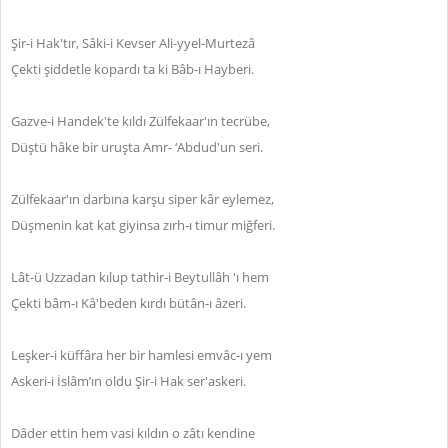
Şir-i Hak'tır, Sâki-i Kevser Ali-yyel-Murtezâ
Çekti şiddetle kopardı ta ki Bâb-ı Hayberi.
Gazve-i Handek'te kıldı Zülfekaar'ın tecrübe,
Düştü hâke bir uruşta Amr- ‘Abdud'un seri.
Zülfekaar'ın darbına karşu siper kâr eylemez,
Düşmenin kat kat giyinsa zırh-ı timur miğferi.
Lât-ü Uzzadan kılup tathir-i Beytullâh 'ı hem
Çekti bâm-ı Kâ'beden kırdı bütân-ı âzeri.
Leşker-i küffâra her bir hamlesi emvâc-ı yem
Askeri-i İslâm’ın oldu Şir-i Hak ser'askeri.
Dâder ettin hem vasi kıldın o zâtı kendine