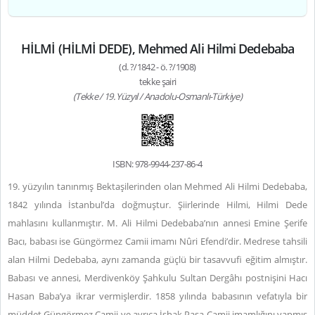
HİLMİ (HİLMİ DEDE), Mehmed Ali Hilmi Dedebaba
(d. ?/1842 - ö. ?/1908)
tekke şairi
(Tekke / 19. Yüzyıl / Anadolu-Osmanlı-Türkiye)
ISBN: 978-9944-237-86-4
19. yüzyılın tanınmış Bektaşilerinden olan Mehmed Ali Hilmi Dedebaba,
1842 yılında İstanbul’da doğmuştur. Şiirlerinde Hilmi, Hilmi Dede
mahlasını kullanmıştır. M. Ali Hilmi Dedebaba’nın annesi Emine Şerife
Bacı, babası ise Güngörmez Camii imamı Nûri Efendi’dir. Medrese tahsili
alan Hilmi Dedebaba, aynı zamanda güçlü bir tasavvufi eğitim almıştır.
Babası ve annesi, Merdivenköy Şahkulu Sultan Dergâhı postnişini Hacı
Hasan Baba’ya ikrar vermişlerdir. 1858 yılında babasının vefatıyla bir
müddet Güngörmez Camii ve ayrıca İshak Paşa Camii imamlığını yapmış