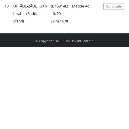
18
ÜFTÂDE-ZÂDE, Kutb
d. 1581-82
Madde Adı
Görüntüle
İbrahim Sadık
- ö. 29
Efendi
Ekim 1678
© Copyright 2020. Tüm Hakları Saklıdır.