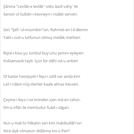
Şânına "Levlâk-e levlâk" oldu âazil vahy' ile
Sensin ol Sultân-ı Kevneyn-i risâlet serveri.
Sen "Şefi 'ul-müznibin"sin, Rahmet-en l-il-âlemin
Tabl-ı cüd-u lutfunun olmuş melâik mehteri.
Rişte-i kisu-yu sünbül buy'unu şemm eyleyen
Koklamazdı tayb 'içün bir dâhi üd-u anberi
Ol kadar hassiyyet-i feyz-i safâ var anda kim
La’l-i nâbın nûş idenler kaale almaz Kevseri.
Çeşme-i feyz-i na'iminden içen mâ-en tahür,
İlm-ü irfân ile memludur fuâd-ı sâgari.
Nur-u Hak'tır hilkatin sen kim Habibullâh'sın
Nice âşık olmasun didârına ins-ü Peri?