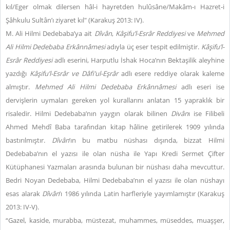
kıl/Eger olmak dilersen hâl-i hayretden hulûsâne/Makâm-ı Hazret-i
Şâhkulu Sultân’ı ziyaret kıl" (Karakuş 2013: IV).
M. Ali Hilmi Dedebaba’ya ait
Dîvân
,
Kâşifu’l-Esrâr Reddiyesi
ve
Mehmed
Ali Hilmi Dedebaba Erkânnâmesi
adıyla üç eser tespit edilmiştir.
Kâşifu’l-
Esrâr Reddiyesi
adlı eserini, Harputlu İshak Hoca’nın Bektaşilik aleyhine
yazdığı
Kâşifu’l-Esrâr ve Dâfi’ul-Eşrâr
adlı esere reddiye olarak kaleme
almıştır.
Mehmed Ali Hilmi Dedebaba Erkânnâmesi
adlı eseri ise
dervişlerin uymaları gereken yol kurallarını anlatan 15 yapraklık bir
risaledir. Hilmi Dedebaba’nın yaygın olarak bilinen
Divân
ı ise Filibeli
Ahmed Mehdî Baba tarafından kitap hâline getirilerek 1909 yılında
bastırılmıştır.
Dîvân
’ın bu matbu nüshası dışında, bizzat Hilmi
Dedebaba’nın el yazısı ile olan nüsha ile Yapı Kredi Sermet Çifter
Kütüphanesi Yazmaları arasında bulunan bir nüshası daha mevcuttur.
Bedri Noyan Dedebaba, Hilmi Dedebaba’nın el yazısı ile olan nüshayı
esas alarak
Dîvân
’ı 1986 yılında Latin harfleriyle yayımlamıştır (Karakuş
2013: IV-V).
“Gazel, kaside, murabba, müstezat, muhammes, müseddes, muaşşer,