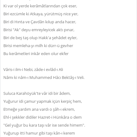
Ki var ol yerde kerâmâtlarından çok eser,
Biri ezcümle ki Atkaya, yürütmüş nice yer,
Biri di Hınta ve Çavdân kılup anda hacer,
Birisi "Ak" deyu emreyleyicek aktı pınar,
Biri de beş taş olup Hakk'a şehâdet eyler,
Birisi memleha-yı milh ki dürr-ü gevher
Bu kerâmetleri inkâr eden olur ekfer
Vâris-i ilm-i Nebi, zâde-i evlâd-ı Ali
Nâmı ki nâm-ı Muhammed Hâcı Bektâş-ı Veli.
Suluca Karahöyük'te vâr idi bir âdem,
Yuğurur idi çamur yapmak içün kerpiç hem,
Etmeğe yardım ana vardı o şâh-ı ekrem,
Ehl-i şekkler didiler Hazret-i Hünkâra o dem
"Gel yuğur bu kara taşı vâr ise sende himem".
Yuğurup itti hamur gibi taşı kân-ı kerem