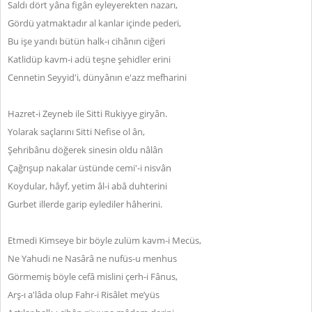
Saldı dört yâna figân eyleyerekten nazarı,
Gördü yatmaktadır al kanlar içinde pederi,
Bu işe yandı bütün halk-ı cihânın ciğeri
Katlidüp kavm-i adü teşne şehidler erini
Cennetin Seyyid'i, dünyânın e'azz mefharini
Hazret-i Zeyneb ile Sitti Rukiyye giryân.
Yolarak saçlarını Sitti Nefise ol ân,
Şehribânu döğerek sinesin oldu nâlân
Çağrışup nakalar üstünde cemi'-i nisvân
Koydular, hâyf, yetim âl-i abâ duhterini
Gurbet illerde garip eylediler hâherini.
Etmedi Kimseye bir böyle zulüm kavm-i Mecüs,
Ne Yahudi ne Nasârâ ne nufüs-u menhus
Görmemiş böyle cefâ mislini çerh-i Fânus,
Arş-ı a'lâda olup Fahr-i Risâlet me’yüs