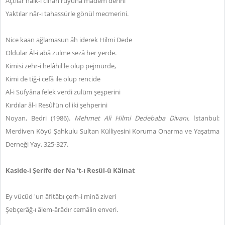
Açtılar halk-ı cihân rüyuna mâdem derini
Yaktılar nâr-ı tahassürle gönül mecmerini.
Nice kaan ağlamasun âh iderek Hilmi Dede
Oldular Âl-i abâ zulme sezâ her yerde.
Kimisi zehr-i helâhil'le olup pejmürde,
Kimi de tiğ-i cefâ ile olup rencide
Al-i Süfyâna felek verdi zulüm şeşperini
Kırdılar âl-i Resûl’ün ol iki şehperini
Noyan, Bedri (1986).
Mehmet Ali Hilmi Dedebaba Divanı.
İstanbul:
Merdiven Köyü Şahkulu Sultan Külliyesini Koruma Onarma ve Yaşatma
Derneği Yay. 325-327.
Kaside-i Şerife der Na 't-ı Resül-ü Kâinat
Ey vücûd 'un âfitâbı çerh-i minâ ziveri
Şebçerâğ-ı âlem-ârâdır cemâlin enveri.