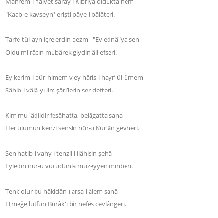
Mahrem-i halvet-sarây-ı Kibriyâ oldukta hem
"Kaab-e kavseyn" erişti pâye-i bâlâteri.
Tarfe-tül-ayn içre erdin bezm-i "Ev ednâ"ya sen
Oldu mi'râcın mubârek giydin âli efseri.
Ey kerim-i pür-himem v'ey hâris-i hayr’ ül-ümem
Sâhib-i vâlâ-yı ilm şâri’lerin ser-defteri.
Kim mu 'âdildir fesâhatta, belâgatta sana
Her ulumun kenzi sensin nûr-u Kur'ân gevheri.
Sen hatib-i vahy-i tenzil-i ilâhisin şehâ
Eyledin nûr-u vücudunla müzeyyen minberi.
Tenk'olur bu hâkidân-ı arsa-i âlem sanâ
Etmeğe lutfun Burâk'ı bir nefes cevlângeri.