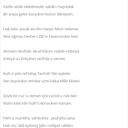
Vasfın idrâk idebilmezler sabâh-ı haşredek
Bir araya gelse dünyânın bütün dânişveri,
Hak bilür ancak anı ilm-i beşer fehm 'edemez
Akla sığmaz Cevher-i Zât'ın tasavvurdan beri.
Ahmed-i Muhtâr, eb-el-Kâsım, Habib-i Kibriyâ
Enbiyâ-vü Evliyânın serfirâz-ü serveri.
Küfr-ü şirki ref'edüp Tevhidi i'lân eyledin
Sen duyurdun minber üzre halka Allâh Ekberi.
Şöyle bir cüz'-ü zeman içre vücûd-u nâs'dan
Mahv kıldı hâl-i küfr'ü ebrüvânın hançeri.
Feth-ü nusrette, sehâvette , şecâ'atta sana
Hak mu 'âdil eylemiş Şâh-ı velâyet safderi.