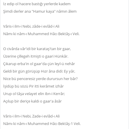
İz edip ol hacere bastığı yerlerde kadem
Şimdi derler ana "Hamur kaya" nâmın âlem
Vâris-i ilm-i Nebi, zâde-i evlâd-i Ali
Nâmı ki nâm-ı Muhammed Hâcı Bektâş-ı Veli.
O civârda vâr'idi bir karataş'tan bir gaar,
Üzerine çillegeh itmişti o gaari Hünkâr.
Çıkarup erba'in ol gaar'da çün leyl-ü nehâr
Geldi bir gün görüşüp Hızr âna didi: Ey yâr,
Nice bü penceresiz yerde durursun her bâr?
İşidüp bü sözü Pir itti kerâmet izhâr
Urup ol tâşa velayet elin ibn-i Kerrâr;
Açılup bir deriçe kaldı o gaar'a âsâr
Vâris-i ilm-i Nebi, Zade-i evlâd-ı Ali
Nâmı ki nâm-ı Muhammed Hâcı Bektâş-1 Veli.