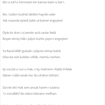
Ebr-ü lutf-ü himmetin bir katresi bahr-ü ber'i.
Mu 'cizâtın kudreti âkilleri hayrân eder
Yek nazarda eyledi Şakk-ul-kamer engüşteri
Öyle bir iksir-i a'zamdır anâ canlar fedâ
Rüşen etmiş hâk-i pâyin kühlü çeşm-i engüşteri
Ya Rasül'allâh gubaâr-ı pâyine olmaz bahâ,
Olsa da nüh kubbe-i eflâk, memlu cevheri.
Ey vücûd-u nur-u Hak, v'ey mahrem-i Rabb-il-felak
Dâver-i vâlâ nesak her dü-cihânın bihteri.
Da'vet etti Hak seni ancak harim-i vaslına
"Li ma'allâhi”de oldun kâinatın mefhari.