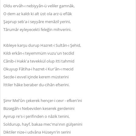
Oldu ervâh-ı nebiyyân-ü veliler gamnâk,
O dem az kaldı ki alt üst ola arz-ü eflâk
Şaşırup seb'a-i seyyâre menâzil yerini,
Târumâr eyleyecekti feleğin mihverini.
Kıbleye karşu durup Hazret-i Sultân-ı Şehid,
Kıldı erkân-ı teyemmüm vuzu'un tecdid
Cânib-i Hakk'a tevekkül olup itti tahmid
Okuyup Fâtiha-i hazret-i Kur'ân-ı mecid
Secde-i evvel içinde kerem müsterini
İttiler hâke beraber du-cihân efserini.
Şimr Mel'ûn çekerek hençer-i cevr - efken'ini
Büsegâh-ı Nebeviden keserek gerdenini
Ayırup re's-i şerifinden o nâzik tenini,
Soldurup, hayf, bakaa mec'ma'ının gülşenini
Diktiler nize-i udvâna Hüseyn'in serini