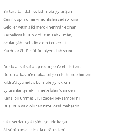
Bir taraftan dahi evlâd-i nebi-yyi zi-Şân
Cem 'idüp mü'min-i muhlisleri sâdât-ı cinân
Geldiler yetmiş iki merd-i nerimân-ı cihân
Kerbelâ'ya kurup ordusunu ehl-i imân,
Açtılar Şâh-ı şehidin alem-i enverini
Kurdular âl-i Resûl 'ün hiyem-i ahzarını.
Doldular saf saf olup rezm-geh'e ehl-i sitem,
Durdu ol kavm'e mukaabil şeh-i ferhunde himem.
Kıldı a'daya nidâ sıbt-ı nebi-yyi ekrem
Ey uranları şeref-i ni'met-i İslam’dan dem
Kanğı bir ümmet urur zade-i peygamberini
Düşünün va'd olunan ruz-u cezâ mahşerini.
Çıktı serdar-ı şaki Şâh-ı şehide karşu
At sürüb arsa-i hica'da o zâlim ilerü,