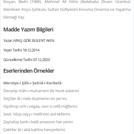
Noyan, Bedri (1986).
Mehmet Ali Hilmi Dedebaba Divanı.
İstanbul:
Merdiven Köyü Şahkulu Sultan Külliyesini Koruma Onarma ve Yaşatma
Derneği Yay.
Madde Yazım Bilgileri
Yazar: ARAŞ. GÖR. BÜLENT AKIN
Yayın Tarihi: 18.12.2014
Güncelleme Tarihi: 07.12.2020
Eserlerinden Örnekler
Mersiye-i Şâh-ı Şehid-i Kerbelâ
Devşirip mâh-ı muharrem'de Yezid askerini
Seçtiler âl-i nebi düşmenin en şer'ini,
Giydirüp zırh-ı vegaa, cevr-ü cefâ miğferini,
Sevk 'idüp ceyş-i melâ'inin asıl ekferini,
Zaytıdüp kerb-i belâ arsasının her yerini
Çektiler âl-i abâ katline hençerlerini.