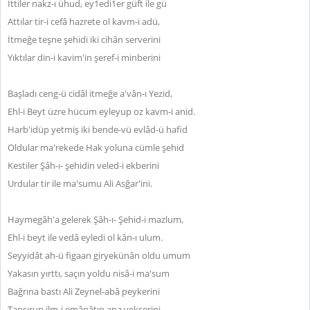
İttiler nakz-ı ühud, ey1edi1er güft ile gü
Attılar tir-i cefâ hazrete ol kavm-i adü,
İtmeğe teşne şehidi iki cihân serverini
Yıktılar din-i kavim'in şeref-i minberini
Başladı ceng-ü cidâl itmeğe a'vân-ı Yezid,
Ehl-i Beyt üzre hücum eyleyup oz kavm-i anid.
Harb'idüp yetmiş iki bende-vü evlâd-ü hafid
Oldular ma'rekede Hak yoluna cümle şehid
Kestiler Şâh-ı- şehidin veled-i ekberini
Urdular tir ile ma'sumu Ali Asğar'ini.
Haymegâh'a gelerek Şâh-ı- Şehid-i mazlum,
Ehl-i beyt ile vedâ eyledi ol kân-ı ulum.
Seyyidât ah-ü figaan giryekünân oldu umum
Yakasın yırttı, saçın yoldu nisâ-i ma'sum
Bağrına bastı Ali Zeynel-abâ peykerini
Tapşırup ilm-i emânâtın ana yekserini .