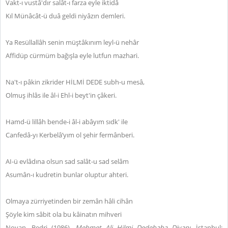
Vakt-ı vustâ'dır salât-ı farza eyle iktidâ
Kıl Münâcât-ü duâ geldi niyâzın demleri.
Ya Resüllallâh senin müştâkınım leyl-ü nehâr
Affidüp cürmüm bağışla eyle lutfun mazhari.
Na't-ı pâkin zikrider HİLMİ DEDE subh-u mesâ,
Olmuş ihlâs ile âl-i Ehl-i beyt'in çâkeri.
Hamd-ü lillâh bende-i âl-i abâyım sıdk' ile
Canfedâ-yı Kerbelâ’yım ol şehir fermânberi.
AI-ü evlâdına olsun sad salât-u sad selâm
Asumân-ı kudretin bunlar oluptur ahteri.
Olmaya zürriyetinden bir zemân hâli cihân
Şöyle kim sâbit ola bu kâinatın mihveri
Noyan, Bedri (1986).
Mehmet Ali Hilmi Dedebaba Divanı.
İstanbul: