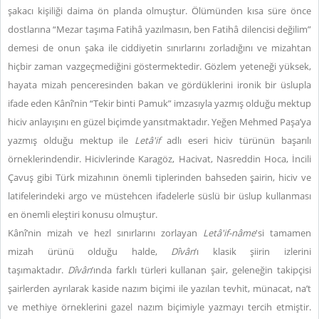
şakacı kişiliği daima ön planda olmuştur. Ölümünden kısa süre önce
dostlarına “Mezar taşıma Fatihâ yazılmasın, ben Fatihâ dilencisi değilim”
demesi de onun şaka ile ciddiyetin sınırlarını zorladığını ve mizahtan
hiçbir zaman vazgeçmediğini göstermektedir. Gözlem yeteneği yüksek,
hayata mizah penceresinden bakan ve gördüklerini ironik bir üslupla
ifade eden Kânî’nin “Tekir binti Pamuk” imzasıyla yazmış olduğu mektup
hiciv anlayışını en güzel biçimde yansıtmaktadır. Yeğen Mehmed Paşa’ya
yazmış olduğu mektup ile
Letâ'if
adlı eseri hiciv türünün başarılı
örneklerindendir. Hicivlerinde Karagöz, Hacivat, Nasreddin Hoca, İncili
Çavuş gibi Türk mizahının önemli tiplerinden bahseden şairin, hiciv ve
latifelerindeki argo ve müstehcen ifadelerle süslü bir üslup kullanması
en önemli eleştiri konusu olmuştur.
Kânî’nin mizah ve hezl sınırlarını zorlayan
Letâ'if-nâme
'si tamamen
mizah ürünü olduğu halde,
Dîvân
’ı klasik şiirin izlerini
taşımaktadır.
Dîvân
’ında farklı türleri kullanan şair, geleneğin takipçisi
şairlerden ayrılarak kaside nazım biçimi ile yazılan tevhit, münacat, na’t
ve methiye örneklerini gazel nazım biçimiyle yazmayı tercih etmiştir.