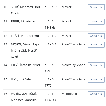
10
SİHRÎ, Mehmed Sihrî
d. ? - ö. ?
Meslek
Görüntüle
Çelebi
11
EŞREF, İstanbullu
d. ? - ö.
Meslek
Görüntüle
1848 ds.
12
LE’ÂLÎ (Müte’accem)
d. ? - ö. ?
Meslek
Görüntüle
13
NEŞÂTÎ, Dâvud Paşa
d. ? - ö. ?
Alan/Yüzyıl/Saha
Görüntüle
İmâmı-zâde Neşâtî
Çeleb
14
HIFZÎ, İbrahim Efendi
d. ? - ö.
Alan/Yüzyıl/Saha
Görüntüle
1798
15
İLMÎ, İlmî Çelebi
d. ? - ö.
Alan/Yüzyıl/Saha
Görüntüle
1776
16
VAHÎD/MAHTÛMÎ,
d. ? - ö.
Madde Adı
Görüntüle
Mehmed Mahtûmî
1732-33