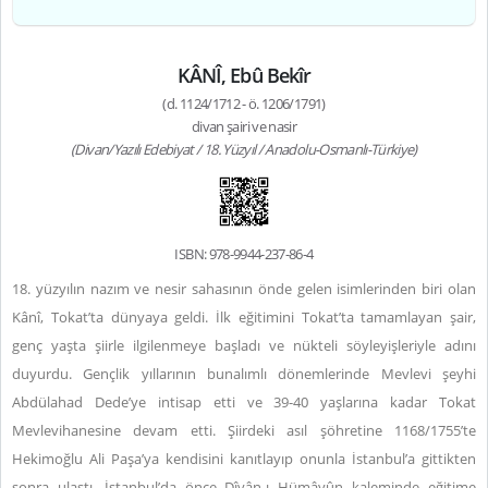
KÂNÎ, Ebû Bekîr
(d. 1124/1712 - ö. 1206/1791)
divan şairi ve nasir
(Divan/Yazılı Edebiyat / 18. Yüzyıl / Anadolu-Osmanlı-Türkiye)
ISBN: 978-9944-237-86-4
18. yüzyılın nazım ve nesir sahasının önde gelen isimlerinden biri olan
Kânî, Tokat’ta dünyaya geldi. İlk eğitimini Tokat’ta tamamlayan şair,
genç yaşta şiirle ilgilenmeye başladı ve nükteli söyleyişleriyle adını
duyurdu. Gençlik yıllarının bunalımlı dönemlerinde Mevlevi şeyhi
Abdülahad Dede’ye intisap etti ve 39-40 yaşlarına kadar Tokat
Mevlevihanesine devam etti. Şiirdeki asıl şöhretine 1168/1755’te
Hekimoğlu Ali Paşa’ya kendisini kanıtlayıp onunla İstanbul’a gittikten
sonra ulaştı. İstanbul’da önce Dîvân-ı Hümâyûn kaleminde eğitime