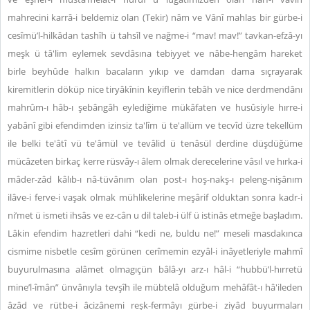
mahrecini karrâ-i beldemiz olan (Tekir) nâm ve Vânî mahlas bir gürbe-i
cesîmü’l-hilkâdan tashîh ü tahsîl ve nağme-i “mav! mav!” tavkan-efzâ-yı
meşk ü tâ'lim eylemek sevdâsına tebiyyet ve nâbe-hengâm hareket
birle beyhûde halkın bacaların yıkıp ve damdan dama sıçrayarak
kiremitlerin döküp nice tiryâkînin keyiflerin tebâh ve nice derdmendânı
mahrûm-ı hâb-ı şebângâh eylediğime mükâfaten ve husûsiyle hırre-i
yabânî gibi efendimden izinsiz ta'lîm ü te'allüm ve tecvîd üzre tekellüm
ile belki te'âtî vü te'âmül ve tevâlid ü tenâsül derdine düşdüğüme
mücâzeten birkaç kerre rüsvây-ı âlem olmak derecelerine vâsıl ve hırka-i
mâder-zâd kâlıb-ı nâ-tüvânım olan post-ı hoş-nakş-ı peleng-nişânım
ilâve-i ferve-i vaşak olmak mühlikelerine meşârif olduktan sonra kadr-i
ni’met ü ismeti ihsâs ve ez-cân u dil taleb-i ülf ü istinâs etmeğe başladım.
Lâkin efendim hazretleri dahi “kedi ne, buldu ne!” meseli masdakınca
cismime nisbetle cesîm görünen cerîmemin ezyâl-i inâyetleriyle mahmî
buyurulmasına alâmet olmagıçün bâlâ-yı arz-ı hâl-i “hubbü’l-hırretü
mine’l-îmân” ünvânıyla tevşîh ile mübtelâ olduğum mehâfât-ı hâ'ileden
âzâd ve rütbe-i âcizânemi reşk-fermâyı gürbe-i ziyâd buyurmaları