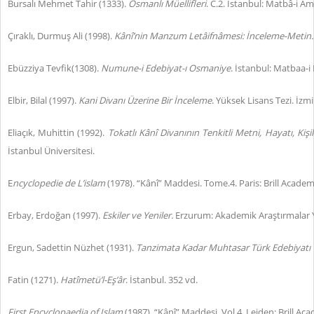
Bursalı Mehmet Tahir (1333).
Osmanlı Müellifleri
. C.2. İstanbul: Matbâ-i Âm
Çıraklı, Durmuş Ali (1998).
Kânî’nin Manzum Letâifnâmesi: İnceleme-Metin.
Ebüzziya Tevfik(1308).
Numune-i Edebiyat-ı Osmaniye
. İstanbul: Matbaa-i
Elbir, Bilal (1997).
Kani Divanı Üzerine Bir İnceleme
. Yüksek Lisans Tezi. İzmi
Eliaçık, Muhittin (1992).
Tokatlı Kânî Divanının Tenkitli Metni, Hayatı, Kişiliğ
İstanbul Üniversitesi.
E
ncyclopedie de L’islam
(1978). “Kânî” Maddesi. Tome.4. Paris: Brill Acade
Erbay, Erdoğan (1997).
Eskiler ve Yeniler.
Erzurum: Akademik Araştırmalar 
Ergun, Sadettin Nüzhet (1931).
Tanzimata Kadar Muhtasar Türk Edebiyatı 
Fatin (1271).
Hatîmetü’l-Eş’âr
. İstanbul. 352 vd.
First Encyclopaedia of Islam
(1987). “Kânî” Maddesi. Vol.4. Leiden: Brill Ac