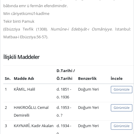
bâbında emr ü fermân efendimindir.
Min câriyetkümü’l-kadîme
Tekir binti Pamuk
(Ebüzziya Tevfik (1308).
Numûne-i Edebiyât-ı Osmâniyye
. İstanbul:
Matbaa-i Ebüzziya.56-57).
İlişkili Maddeler
D.Tarihi /
Sn.
Madde Adı
Ö.Tarihi
Benzerlik
İncele
1
KÂMİL, Halil
d. 1851 -
Doğum Yeri
Görüntüle
ö. 1936
2
HAKİROĞLU, Cemal
d. 1953 -
Doğum Yeri
Görüntüle
Demirelli
ö. ?
3
KAYNARÎ, Kadir Akalan
d. 1934 -
Doğum Yeri
Görüntüle
ö.