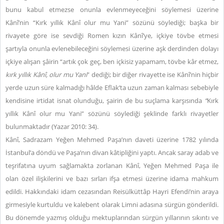
bunu kabul etmezse onunla evlenmeyeceğini söylemesi üzerine
Kânî’nin “Kırk yıllık Kânî olur mu Yani” sözünü söylediği; başka bir
rivayete göre ise sevdiği Romen kızın Kânî’ye, içkiye tövbe etmesi
şartıyla onunla evlenebileceğini söylemesi üzerine aşk derdinden dolayı
içkiye alışan şâirin “artık çok geç, ben içkisiz yapamam, tövbe kâr etmez,
kırk yıllık Kânî, olur mu Yani
” dediği; bir diğer rivayette ise Kânî’nin hiçbir
yerde uzun süre kalmadığı hâlde Eflak’ta uzun zaman kalması sebebiyle
kendisine irtidat isnat olunduğu, şairin de bu suçlama karşısında
“
Kırk
yıllık Kânî olur mu Yani” sözünü söylediği şeklinde farklı rivayetler
bulunmaktadır (Yazar 2010: 34).
Kânî, Sadrazam Yeğen Mehmed Paşa’nın daveti üzerine 1782 yılında
İstanbul’a döndü ve Paşa’nın divan kâtipliğini yaptı. Ancak saray adab ve
teşrifatına uyum sağlamakta zorlanan Kânî, Yeğen Mehmed Paşa ile
olan özel ilişkilerini ve bazı sırları ifşa etmesi üzerine idama mahkum
edildi. Hakkındaki idam cezasından Reisülküttâp Hayri Efendi’nin araya
girmesiyle kurtuldu ve kalebent olarak Limni adasına sürgün gönderildi.
Bu dönemde yazmış olduğu mektuplarından sürgün yıllarının sıkıntı ve