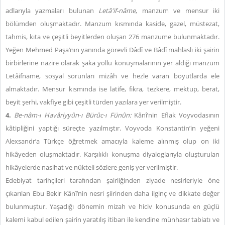
adlarıyla yazmaları bulunan
Letâ'if-nâme
, manzum ve mensur iki
bölümden oluşmaktadır. Manzum kısmında kaside, gazel, müstezat,
tahmis, kıta ve çeşitli beyitlerden oluşan 276 manzume bulunmaktadır.
Yeğen Mehmed Paşa’nın yanında görevli Dâdî ve Bâdî mahlaslı iki şairin
birbirlerine nazire olarak şaka yollu konuşmalarının yer aldığı manzum
Letâifname, sosyal sorunları mizâh ve hezle varan boyutlarda ele
almaktadır. Mensur kısmında ise latife, fıkra, tezkere, mektup, berat,
beyit şerhi, vakfiye gibi çeşitli türden yazılara yer verilmiştir.
4.
Be-nâm-ı Havâriyyûn-ı Bürûc-ı Fünûn:
Kânî’nin Eflak Voyvodasının
kâtipliğini yaptığı süreçte yazılmıştır. Voyvoda Konstantin’in yeğeni
Alexsandr’a Türkçe öğretmek amacıyla kaleme alınmış olup on iki
hikâyeden oluşmaktadır. Karşılıklı konuşma diyaloglarıyla oluşturulan
hikâyelerde nasihat ve nükteli sözlere geniş yer verilmiştir.
Edebiyat tarihçileri tarafından şairliğinden ziyade nesirleriyle öne
çıkarılan Ebu Bekir Kânî’nin nesri şiirinden daha ilginç ve dikkate değer
bulunmuştur. Yaşadığı dönemin mizah ve hiciv konusunda en güçlü
kalemi kabul edilen şairin yaratılış itibarı ile kendine münhasır tabiatı ve