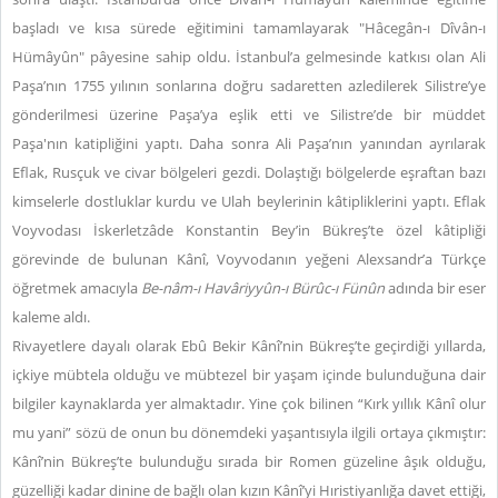
başladı ve kısa sürede eğitimini tamamlayarak "Hâcegân-ı Dîvân-ı
Hümâyûn" pâyesine sahip oldu. İstanbul’a gelmesinde katkısı olan Ali
Paşa’nın 1755 yılının sonlarına doğru sadaretten azledilerek Silistre’ye
gönderilmesi üzerine Paşa’ya eşlik etti ve Silistre’de bir müddet
Paşa'nın katipliğini yaptı. Daha sonra Ali Paşa’nın yanından ayrılarak
Eflak, Rusçuk ve civar bölgeleri gezdi. Dolaştığı bölgelerde eşraftan bazı
kimselerle dostluklar kurdu ve Ulah beylerinin kâtipliklerini yaptı. Eflak
Voyvodası İskerletzâde Konstantin Bey’in Bükreş’te özel kâtipliği
görevinde de bulunan Kânî, Voyvodanın yeğeni Alexsandr’a Türkçe
öğretmek amacıyla
Be-nâm-ı Havâriyyûn-ı Bürûc-ı Fünûn
adında bir eser
kaleme aldı.
Rivayetlere dayalı olarak Ebû Bekir Kânî’nin Bükreş’te geçirdiği yıllarda,
içkiye mübtela olduğu ve mübtezel bir yaşam içinde bulunduğuna dair
bilgiler kaynaklarda yer almaktadır. Yine çok bilinen “Kırk yıllık Kânî olur
mu yani” sözü de onun bu dönemdeki yaşantısıyla ilgili ortaya çıkmıştır:
Kânî’nin Bükreş’te bulunduğu sırada bir Romen güzeline âşık olduğu,
güzelliği kadar dinine de bağlı olan kızın Kânî’yi Hıristiyanlığa davet ettiği,