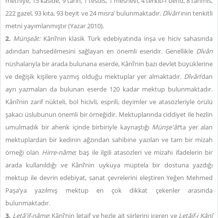
methiye, 15 kaside, 9 tarih, 1 tesdis, 1 mesnevi, 4 terkib-i bend, 8 tahmis,
222 gazel, 93 kıta, 93 beyit ve 24 mısra’ bulunmaktadır.
Dîvân
'ının tenkitli
metni yayımlanmıştır (Yazar 2010).
2.
Münşeât:
Kânî’nin klasik Türk edebiyatında inşa ve hiciv sahasında
adından bahsedilmesini sağlayan en önemli eseridir. Genellikle
Dîvân
nüshalarıyla bir arada bulunana eserde, Kânî’nin bazı devlet büyüklerine
ve değişik kişilere yazmış olduğu mektuplar yer almaktadır.
Dîvân
’dan
ayrı yazmaları da bulunan eserde 120 kadar mektup bulunmaktadır.
Kânî’nin zarif nükteli, bol hicivli, esprili, deyimler ve atasözleriyle örülü
şakacı üslubunun önemli bir örneğidir. Mektuplarında ciddiyet ile hezlin
umulmadık bir ahenk içinde birbiriyle kaynaştığı
Münşe'ât
’ta yer alan
mektuplardan bir kedinin ağzından sahibine yazılan ve tam bir mizah
örneği olan
Hirre-nâme
; baş ile ilgili atasözleri ve mizahi ifadelerin bir
arada kullanıldığı ve Kânî’nin uykuya müptela bir dostuna yazdığı
mektup ile devrin edebiyat, sanat çevrelerini eleştiren Yeğen Mehmed
Paşa’ya yazılmış mektup en çok dikkat çekenler arasında
bulunmaktadır.
3.
Letâ'if-nâme
: Kânî’nin letaif ve hezle ait şiirlerini içeren ve
Letâif-i Kânî