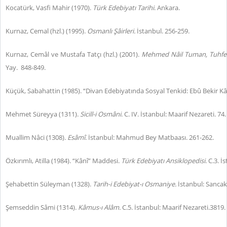
Kocatürk, Vasfi Mahir (1970).
Türk Edebiyatı Tarihi
. Ankara.
Kurnaz, Cemal (hzl.) (1995).
Osmanlı Şâirleri.
İstanbul. 256-259.
Kurnaz, Cemâl ve Mustafa Tatçı (hzl.) (2001).
Mehmed Nâil Tuman,
Tuhfe-
Yay.
848-849.
Küçük, Sabahattin (1985). “Divan Edebiyatında Sosyal Tenkid: Ebû Bekir Kân
Mehmet Süreyya (1311).
Sicill-i Osmâni
. C. IV. İstanbul: Maarif Nezareti. 74.
Muallim Nâci (1308).
Esâmî
. İstanbul: Mahmud Bey Matbaası. 261-262.
Özkırımlı, Atilla (1984). “Kânî” Maddesi.
Türk Edebiyatı Ansiklopedisi
. C.3. 
Şehabettin Süleyman (1328).
Tarih-i Edebiyat-ı Osmaniye.
İstanbul: Sanca
Şemseddin Sâmi (1314).
Kâmus-ı Alâm.
C.5. İstanbul: Maarif Nezareti.3819.