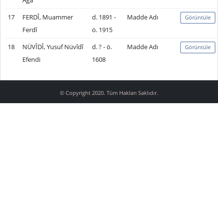
Ağa
17
FERDÎ, Muammer
d. 1891 -
Madde Adı
Görüntüle
Ferdî
ö. 1915
18
NÜVÎDÎ, Yusuf Nüvîdî
d. ? - ö.
Madde Adı
Görüntüle
Efendi
1608
© Copyright 2020. Tüm Hakları Saklıdır.