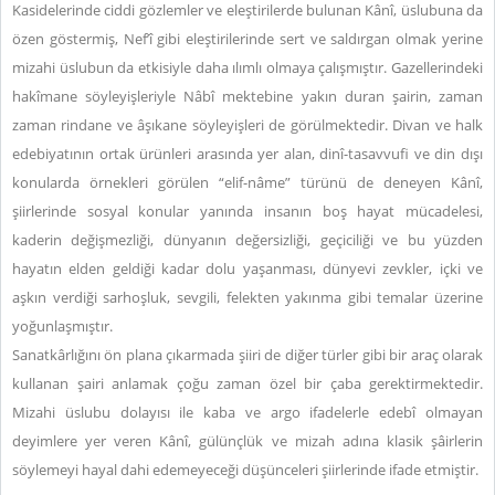
Kasidelerinde ciddi gözlemler ve eleştirilerde bulunan Kânî, üslubuna da
özen göstermiş, Nef’î gibi eleştirilerinde sert ve saldırgan olmak yerine
mizahi üslubun da etkisiyle daha ılımlı olmaya çalışmıştır. Gazellerindeki
hakîmane söyleyişleriyle Nâbî mektebine yakın duran şairin, zaman
zaman rindane ve âşıkane söyleyişleri de görülmektedir. Divan ve halk
edebiyatının ortak ürünleri arasında yer alan, dinî-tasavvufi ve din dışı
konularda örnekleri görülen “elif-nâme” türünü de deneyen Kânî,
şiirlerinde sosyal konular yanında insanın boş hayat mücadelesi,
kaderin değişmezliği, dünyanın değersizliği, geçiciliği ve bu yüzden
hayatın elden geldiği kadar dolu yaşanması, dünyevi zevkler, içki ve
aşkın verdiği sarhoşluk, sevgili, felekten yakınma gibi temalar üzerine
yoğunlaşmıştır.
Sanatkârlığını ön plana çıkarmada şiiri de diğer türler gibi bir araç olarak
kullanan şairi anlamak çoğu zaman özel bir çaba gerektirmektedir.
Mizahi üslubu dolayısı ile kaba ve argo ifadelerle edebî olmayan
deyimlere yer veren Kânî, gülünçlük ve mizah adına klasik şâirlerin
söylemeyi hayal dahi edemeyeceği düşünceleri şiirlerinde ifade etmiştir.