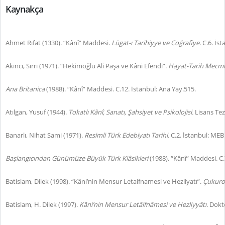
Kaynakça
Ahmet Rıfat (1330). “Kânî” Maddesi.
Lügat-ı Tarihiyye ve Coğrafiye
. C.6. İs
Akıncı, Sırrı (1971). “Hekimoğlu Ali Paşa ve Kâni Efendi”.
Hayat-Tarih Mecm
Ana Britanica
(1988). “Kânî” Maddesi. C.12. İstanbul: Ana Yay.515.
Atılgan, Yusuf (1944).
Tokatlı Kânî, Sanatı, Şahsiyet ve Psikolojisi.
Lisans Tezi
Banarlı, Nihat Sami (1971).
Resimli Türk Edebiyatı Tarihi.
C.2. İstanbul: MEB
Başlangıcından Günümüze Büyük Türk Klâsikleri
(1988). “Kânî” Maddesi. C.
Batislam, Dilek (1998). “Kâni’nin Mensur Letaifnamesi ve Hezliyatı”.
Çukurov
Batislam, H. Dilek (1997).
Kâni’nin Mensur Letâifnâmesi ve Hezliyyâtı
. Dokt