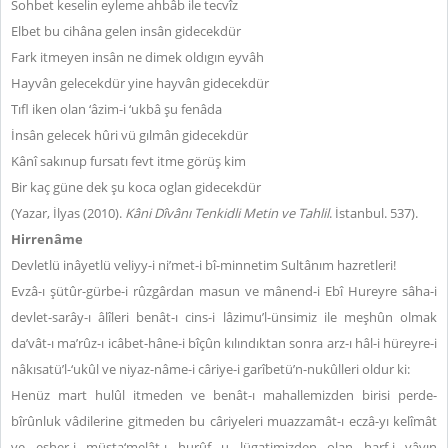
Sohbet keselin eyleme ahbâb ile tecvîz
Elbet bu cihâna gelen insân gidecekdür
Fark itmeyen insân ne dimek oldıgın eyvâh
Hayvân gelecekdür yine hayvân gidecekdür
Tıfl iken olan ‘âzim-i ‘ukbâ şu fenâda
İnsân gelecek hûri vü gılmân gidecekdür
Kânî sakınup fursatı fevt itme görüş kim
Bir kaç güne dek şu koca oglan gidecekdür
(Yazar, İlyas (2010).
Kâni Dîvânı Tenkidli Metin ve Tahlil
. İstanbul. 537).
Hirrenâme
Devletlü inâyetlü veliyy-i ni’met-i bî-minnetim Sultânım hazretleri!
Evzâ-ı şütûr-gürbe-i rûzgârdan masun ve mânend-i Ebî Hureyre sâha-i
devlet-sarây-ı âlîleri benât-ı cins-i lâzimu’l-ünsimiz ile meşhûn olmak
da’vât-ı ma’rûz-ı icâbet-hâne-i bîçûn kılındıktan sonra arz-ı hâl-i hüreyre-i
nâkısatü’l-‘ukûl ve niyaz-nâme-i câriye-i garîbetü’n-nukûlleri oldur ki:
Henüz mart hulûl itmeden ve benât-ı mahallemizden birisi perde-
bîrûnluk vâdilerine gitmeden bu câriyeleri muazzamât-ı eczâ-yı kelîmât
ve eşher-i müsta‘melât-ı hurûf u lügatimizden olan harf-i vâvın