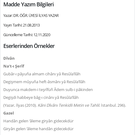
Madde Yazım Bilgileri
Yazar: DR. ÖĞR. ÜYESİ İLYAS YAZAR
Yayın Tarihi: 21.08.2013
Güncelleme Tarihi: 12.11.2020
Eserlerinden Örnekler
Dîvân
Na‘t-ı Şerîf
Gubâr-ı pâyuña almam cihânı yâ Resûla’llâh
Degişmem mûyuña heft-âsmânı yâ Resûla’llâh
Duyunca makdem-i teşrîfüñ Âdem sulb-i pâkinden
Degişdi habbeye bâg-ı cinânı yâ Resûla’llâh
(Yazar, İlyas (2010).
Kâni Dîvânı Tenkidli Metin ve Tahlil
. İstanbul. 296).
Gazel
Handân gelen ‘âleme giryân gidecekdür
Giryân gelen ‘âleme handân gidecekdür