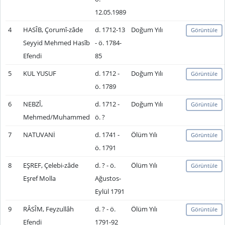
12.05.1989
4
HASÎB, Çorumî-zâde
d. 1712-13
Doğum Yılı
Görüntüle
Seyyid Mehmed Hasîb
- ö. 1784-
Efendi
85
5
KUL YUSUF
d. 1712 -
Doğum Yılı
Görüntüle
ö. 1789
6
NEBZÎ,
d. 1712 -
Doğum Yılı
Görüntüle
Mehmed/Muhammed
ö. ?
7
NATUVANİ
d. 1741 -
Ölüm Yılı
Görüntüle
ö. 1791
8
EŞREF, Çelebi-zâde
d. ? - ö.
Ölüm Yılı
Görüntüle
Eşref Molla
Ağustos-
Eylül 1791
9
RÂSÎM, Feyzullâh
d. ? - ö.
Ölüm Yılı
Görüntüle
Efendi
1791-92