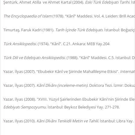
Şentürk, Ahmet Atilla ve Ahmet Kartal (2004).
Eski Türk Edebiyatı Tarihi
. İ
The Encyclopaedia of Islam
(1978). “Kânî” Maddesi. Vol. 4. Leiden: Brill Ac
Timurtaş, Faruk Kadri (1981).
Tarih İçinde Türk Edebiyatı
. İstanbul: Boğaziç
Türk Ansiklopedisi.
(1974). “Kânî”. C.21. Ankara: MEB Yay.204
Türk Dili ve Edebiyatı Ansiklopedisi.
(1988). “Kânî” Maddesi. C.5. İstanbul: 
Yazar, İlyas (2007). “Ebubekir Kânî ve Şiirinde Mahallileşme Etkisi".
Internat
Yazar, İlyas (2007).
Kânî Dîvânı (inceleme-metin)
. Doktora Tezi. İzmir: Dokuz
Yazar, İlyas (2008). "XVIII. Yüzyıl Şairlerinden Ebubekir Kâni'nin Şiirinde Ele
Edebiyatı Sempozyumu
. İstanbul: Beykoz Belediyesi Yay. 271-278.
Yazar, İlyas (2010).
Kâni Dîvânı Tenkidli Metin ve Tahlil
. İstanbul: Libra Yay.