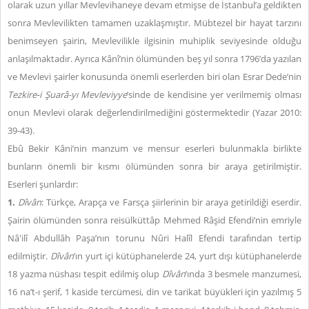
olarak uzun yıllar Mevlevihaneye devam etmişse de İstanbul’a geldikten
sonra Mevlevilikten tamamen uzaklaşmıştır. Mübtezel bir hayat tarzını
benimseyen şairin, Mevlevilikle ilgisinin muhiplik seviyesinde olduğu
anlaşılmaktadır. Ayrıca Kânî’nin ölümünden beş yıl sonra 1796’da yazılan
ve Mevlevi şairler konusunda önemli eserlerden biri olan Esrar Dede’nin
Tezkire-i Şuarâ-yı Mevleviyye
’sinde de kendisine yer verilmemiş olması
onun Mevlevi olarak değerlendirilmediğini göstermektedir (Yazar 2010:
39-43).
Ebû Bekir Kâni’nin manzum ve mensur eserleri bulunmakla birlikte
bunların önemli bir kısmı ölümünden sonra bir araya getirilmiştir.
Eserleri şunlardır:
1.
Dîvân
: Türkçe, Arapça ve Farsça şiirlerinin bir araya getirildiği eserdir.
Şairin ölümünden sonra reisülküttâp Mehmed Râşid Efendi’nin emriyle
Nâ'ilî Abdullâh Paşa’nın torunu Nûri Halîl Efendi tarafından tertip
edilmiştir.
Dîvân
’ın yurt içi kütüphanelerde 24, yurt dışı kütüphanelerde
18 yazma nüshası tespit edilmiş olup
Dîvân
’ında 3 besmele manzumesi,
16 na’t-ı şerif, 1 kaside tercümesi, din ve tarikat büyükleri için yazılmış 5