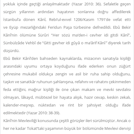
yokluk içinde geçtiği anlaşılmaktadır (Yazar 2010: 36). Sefaletle geçen
sürgün yıllarının ardından hayatının sonlarına doğru affedilerek
İstanbul’a dönen Kânî, Rebi’ul-evvel 1206/Kasım 1791’de vefat etti
ve Eyüp mezarlığındaki Feridun Paşa türbesine defnedildi. Ebû Bekir
Kânî’nin ölümüne Sürûri “Her sözü ma‘den-i cevher idi gitdi Kânî”,
Sünbülzâde Vehbî de “Gitti gevher idi gûyâ o ma‘ârif Kânî
”
diyerek tarih
düşürdü.
Ebû Bekir Kânî’den bahseden kaynaklarda, mizacının sanatıyla kişiliği
arasındaki uyumu ortaya koyduğunu ifade ederken onun züğürt
çehresine mukabil oldukça zengin ve asil bir ruha sahip olduğunu,
taşkın ve sanatkâr ruhunun şahlanışına, refahını ve rahatını çekinmeden
feda ettiğini, mağrur kişiliği ile öne çıkan makam ve mevki sevdalısı
olmayan, lâkayd, mübtezel bir hayata alışık, hazır cevap, keskin zekalı,
kalender-meşrep, nüktedan ve rint bir şahsiyet olduğu ifade
edilmektedir (Yazar 2010: 38-39).
Kânî’nin Mevleviliği konusunda çeşitli görüşler ileri sürülmüştür. Ancak o
her ne kadar Tokat’taki yaşamının büyük bir bölümünde Mevlevi dervişi