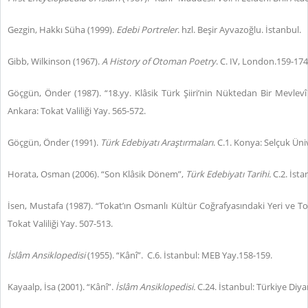
Gezgin, Hakkı Süha (1999).
Edebi Portreler
. hzl. Beşir Ayvazoğlu. İstanbul.
Gibb, Wilkinson (1967).
A History of Otoman Poetry
. C. IV, London.159-174
Göçgün, Önder (1987). “18.yy. Klâsik Türk Şiiri’nin Nüktedan Bir Mevlevî 
Ankara: Tokat Valiliği Yay. 565-572.
Göçgün, Önder (1991).
Türk Edebiyatı Araştırmaları
. C.1. Konya: Selçuk Üni
Horata, Osman (2006). “Son Klâsik Dönem”,
Türk Edebiyatı Tarihi.
C.2. İsta
İsen, Mustafa (1987). “Tokat’ın Osmanlı Kültür Coğrafyasındaki Yeri ve Tok
Tokat Valiliği Yay. 507-513.
İslâm Ansiklopedisi
(1955). “Kânî”. C.6. İstanbul: MEB Yay.158-159.
Kayaalp, İsa (2001). “Kânî”.
İslâm Ansiklopedisi.
C.24. İstanbul: Türkiye Diya