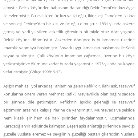
almıştır. Belcik köyünden babasının da tanıdığı Bekir Emmi'nin kızı Ayşe
ile evlenmiştir. Bu evlilikten üç kızı ve iki oğlu, ikinci eşi Esme'den iki kızı
ve son eşi Fehime'den bir kızı ve üç oğlu olmuştur. 1891 yılında askere
gitmiş ve yedi yıl süren askerlik görevinin bitimiyle otuz dört yaşında
Belcik köyüne dönmüştür. Askerden dönünce iş bulamaması üzerine
imamlık yapmaya başlamıştır. Soyadı uygulamasının başlaması ile Şanlı
soyadını almıştır. Çallı köyünün imamının çağırması üzerine bu köye
yerleşmiştir ve ölümüne kadar burada yaşamıştır. 1975 yılında bu köyde
vefat etmiştir (Gökçe 1998: 6-13).
Âşığın mahlası 'yol arkadaşı' anlamına gelen Refikî'dir. İlahi aşk, tasavvuf
konularına önem veren Mehmet Refikî, Mevlevilikle olan bağını sadece
bir şiirinde dile getirmiştir. Refikî'nin âşıklık geleneği ile tasavvuf
eğitiminin arasında kalışı şiirlerine de yansımıştır. Muhtevada ve şekilde
hem klasik şiir hem de halk şiirinden faydalanmıştır. Koşmalarında
Karacaoğlan'ın etkisinde kalmıştır. Beşeri aşkı anlattığı şiirlerinde sevdiği
güzelle vuslata eremez ve sevgilinin güzelliği baştan çıkarıcıdır. Vuslata