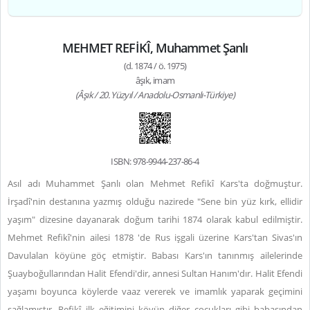
MEHMET REFİKÎ, Muhammet Şanlı
(d. 1874 / ö. 1975)
âşık, imam
(Âşık / 20. Yüzyıl / Anadolu-Osmanlı-Türkiye)
ISBN: 978-9944-237-86-4
Asıl adı Muhammet Şanlı olan Mehmet Refikî Kars'ta doğmuştur.
İrşadî'nin destanına yazmış olduğu nazirede "Sene bin yüz kırk, ellidir
yaşım" dizesine dayanarak doğum tarihi 1874 olarak kabul edilmiştir.
Mehmet Refikî'nin ailesi 1878 'de Rus işgali üzerine Kars'tan Sivas'ın
Davulalan köyüne göç etmiştir. Babası Kars'ın tanınmış ailelerinde
Şuayboğullarından Halit Efendi'dir, annesi Sultan Hanım'dır. Halit Efendi
yaşamı boyunca köylerde vaaz vererek ve imamlık yaparak geçimini
sağlamıştır. Refikî ilk eğitimini köyün diğer çocukları gibi babasından