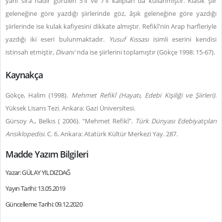
yanı sıra nadir görülen 5'li ve 7'li kalıpları da kullanmıştır. Klasik şiir
geleneğine göre yazdığı şiirlerinde göz, âşık geleneğine göre yazdığı
şiirlerinde ise kulak kafiyesini dikkate almıştır. Refikî'nin Arap harfleriyle
yazdığı iki eseri bulunmaktadır.
Yusuf Kıssası
isimli eserini kendisi
istinsah etmiştir,
Divanı'
nda ise şiirlerini toplamıştır (Gökçe 1998: 15-67).
Kaynakça
Gökçe, Halim (1998).
Mehmet Refikî (Hayatı, Edebi Kişiliği ve Şiirleri).
Yüksek Lisans Tezi. Ankara: Gazi Üniversitesi.
Gürsoy A., Belkıs ( 2006). "Mehmet Refikî".
Türk Dünyası Edebiyatçıları
Ansiklopedisi
. C. 6. Ankara: Atatürk Kültür Merkezi Yay. 287.
Madde Yazım Bilgileri
Yazar: GÜLAY YILDIZDAĞ
Yayın Tarihi: 13.05.2019
Güncelleme Tarihi: 09.12.2020