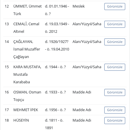
12
ÜMMET, Ümmet
d. 01.01.1946 -
Meslek
Görüntüle
Türk
ö. ?
13
CEMALÎ, Cemal
d. 19.03.1949 -
Alan/Yüzyıl/Saha
Görüntüle
Altınel
ö. 2012
14
ÇAĞLAYAN,
d. 1926/1927?
Alan/Yüzyıl/Saha
Görüntüle
İsmail Muzaffer
- ö. 19.04.2010
Çağlayan
15
KARA MUSTAFA,
d. 1944 - ö. ?
Alan/Yüzyıl/Saha
Görüntüle
Mustafa
Karababa
16
OSMAN, Osman
d. 1933 - ö. ?
Madde Adı
Görüntüle
Topçu
17
MEHMET İPEK
d. 1956 - ö. ?
Madde Adı
Görüntüle
18
HÜSEYİN
d. 1811 - ö.
Madde Adı
Görüntüle
1891