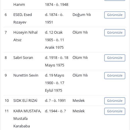
Hanım
1874 - ö. 1948
6
ESED, Esed
d. 1874 - ö.
Doğum Yılı
Görüntüle
Rızayev
1951
7
Hüseyin Nihal
d. 12 Ocak
Ölüm Yılı
Görüntüle
Atsız
1905 - ö. 11
Aralık 1975
8
Sabri Soran
d. 1918 - ö. 18
Ölüm Yılı
Görüntüle
Mayıs 1975
9
Nurettin Sevin
d. 19 Mayıs
Ölüm Yılı
Görüntüle
1900 - ö. 17
Eylül 1975
10
SIDK ELİ RIZAİ
d. ? - ö. 1991
Meslek
Görüntüle
11
KARA MUSTAFA,
d. 1944 - ö. ?
Meslek
Görüntüle
Mustafa
Karababa