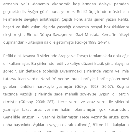
ermenin yolu -dönemin ekonomik koşularından dolayı- paradan
geçmektedir. Âşığın gücü buna yetmez. Refikî üç şiirinde müstehcen
kelimelerle sevgiliyi anlatmıştır. Çeşitli konularda şiirler yazan Refikî,
beşeri ve ilahi aşkın dışında yaşadığı dönemin sosyal bozukluklarını
eleştirmiştir. Birinci Dünya Savaşını ve Gazi Mustafa Kemal'in ülkeyi
düşmandan kurtarışını da dile getirmiştir (Gökçe 1998: 24-94).
Refikî dini, tasavvufi şiirlerinde Arapça ve Farsça tamlamalarla dolu ağır
dil kullanmıştır. Bu şiirlerinde redif ve kafiye düzeni klasik şiir anlayışına
göredir. Bir defterde topladığı Divanı'ndaki şiirlerinde yazım ve imla
tutarsızlıkları vardır. Nazal 'n' yerine 'nun' harfiyle, harfle göstermesi
gereken ünlüleri harekeyle yazmıştır (Gökçe 1998: 36-67). Koşma
tarzında yazdığı şiirlerinde sade mahalli söyleyişe uygun dil tercih
etmiştir (Gürsoy 2006: 287). Hece vezni ve aruz vezni ile şiirlerini
yazmıştır fakat aruz veznine hakim olamamıştır, çok kusurludur.
Genellikle aruzun iki veznini kullanmıştır. Hece vezninde aruza göre
daha başarılıdır. Âşıkların yaygın olarak kullandığı 8'li ve 11'li kalıpların