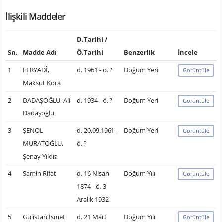
İlişkili Maddeler
D.Tarihi /
Sn.
Madde Adı
Ö.Tarihi
Benzerlik
İncele
1
FERYADÎ,
d. 1961 - ö. ?
Doğum Yeri
Görüntüle
Maksut Koca
2
DADAŞOĞLU, Ali
d. 1934 - ö. ?
Doğum Yeri
Görüntüle
Dadaşoğlu
3
ŞENOL
d. 20.09.1961 -
Doğum Yeri
Görüntüle
MURATOĞLU,
ö. ?
Şenay Yıldız
4
Samih Rifat
d. 16 Nisan
Doğum Yılı
Görüntüle
1874 - ö. 3
Aralık 1932
5
Gülistan İsmet
d. 21 Mart
Doğum Yılı
Görüntüle