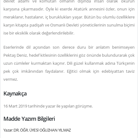
devlet adamı ve komutan olmanın dışında insan olarak okurun
karşısına çıkarmasıdır. Öyle ki eserde Atatürk annesini özler, onun için
meraklanır, hastalanır, iç buruklukları yaşar. Bütün bu olumlu özelliklere
karşın kitapta padişah ve Osmanlı Devleti yöneticilerinin sunulma biçimi
ise bir eksiklik olarak değerlendirilebilir.
Eserlerinde dil açısından son derece duru bir anlatım benimseyen
Pektaş Deniz, hedef kitlesinin özelliklerini göz önünde bulundurarak çok
uzun cümleler kurmaktan kaçınır. Dili güzel kullanmak adına Türkçenin
pek çok imkânından faydalanır. Eğitici olmak için edebiyattan taviz
vermez.
Kaynakça
16 Mart 2019 tarihinde yazar ile yapılan görüşme.
Madde Yazım Bilgileri
Yazar: DR. ÖĞR. ÜYESİ OĞUZHAN YILMAZ