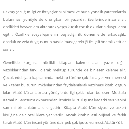
Pektaş çocuğun ilgi ve ihtiyaçlarını bilmesi ve buna yönelik yaratımlarda
bulunması yönüyle de öne çıkan bir yazardır. Eserlerinde insana ait
özellikleri hayvanlara aktararak yaşça küçük çocuk okurların duygularını
eğitir. Özellikle sosyalleşmenin başladığı ilk dönemlerde arkadaşlık,
dostluk ve vefa duygusunun nasıl olması gerektiği ile ilgili önemli kesitler
sunar.
Genellikle kurgusal nitelikli kitaplar kaleme alan yazar diğer
yazdıklarından farklı olarak mektup türünde de bir eser kaleme alır.
Çocuk edebiyatı kapsamında mektup türüne çok fazla yer verilmemesi
ve kitabın bu türün imkânlarından faydalanılarak yazılması kitabı özgün
kılar. Atatürk’ü anlatması yönüyle de ilgi çekici olan bu eser, Mustafa
Kemal’in Samsun’a çıkmasından İzmir’in kurtuluşuna kadarki serüvenini
samimi bir anlatımla dile getirir. Kitapta Atatürk’ün siyasi ve askerî
kişiliğine dair özelliklere yer verilir. Ancak kitabın asıl orijinal ve farklı
tarafı Atatürk’ün insani yönüne dair pek çok ipucu vermesi, Atatürk’ü bir