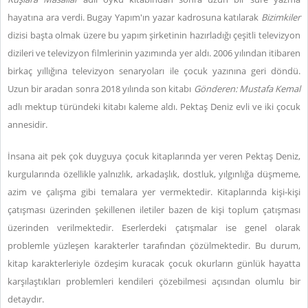
hayatına ara verdi. Bugay Yapım'ın yazar kadrosuna katılarak
Bizimkiler
dizisi başta olmak üzere bu yapım şirketinin hazırladığı çeşitli televizyon
dizileri ve televizyon filmlerinin yazımında yer aldı. 2006 yılından itibaren
birkaç yıllığına televizyon senaryoları ile çocuk yazınına geri döndü.
Uzun bir aradan sonra 2018 yılında son kitabı
Gönderen: Mustafa Kemal
adlı mektup türündeki kitabı kaleme aldı. Pektaş Deniz evli ve iki çocuk
annesidir.
İnsana ait pek çok duyguya çocuk kitaplarında yer veren Pektaş Deniz,
kurgularında özellikle yalnızlık, arkadaşlık, dostluk, yılgınlığa düşmeme,
azim ve çalışma gibi temalara yer vermektedir. Kitaplarında kişi-kişi
çatışması üzerinden şekillenen iletiler bazen de kişi toplum çatışması
üzerinden verilmektedir. Eserlerdeki çatışmalar ise genel olarak
problemle yüzleşen karakterler tarafından çözülmektedir. Bu durum,
kitap karakterleriyle özdeşim kuracak çocuk okurların günlük hayatta
karşılaştıkları problemleri kendileri çözebilmesi açısından olumlu bir
detaydır.