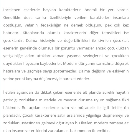
İncelenen eserlerde hayvan karakterlerin önemli bir yeri vardır.
Genellikle dost canlısı özellikleriyle verilen karakterler insanlara
dostluğun, vefanın, fedakârlığın ne demek olduğunu pek çok kez
hatırlatır. Kitaplarında olumlu karakterlerin diğer temsilcileri ise
çocuklardır. Daima hisleriyle ve değerbilirlikleri ile sivrilen çocuklar,
eserlerin genelinde olumsuz bir görüntü vermezler ancak çocukluktan
yetişkinliğe adım attıkları zaman yaşama sevinçlerini ve çocukken
duydukları heyecanı kaybederler. Modern dünyanın sarmalına düşerek
hatıralara ve geçmişe saygı göstermezler. Daima değişim ve eskiyenin
yerine yenisi koyma düşüncesiyle hareket ederler.
İletileri açısından da dikkat çeken eserlerde alt planda sürekli hayatın
getirdiği zorluklarla mücadele ve mevcut duruma uyum sağlama fikri
hâkimdir. Bu açıdan eserlerde azim ve mücadele ile ilgili iletiler ön
plandadır. Çocuk karakterlere satır aralarında yılgınlığa düşmemeyi ve
zorlukları üstesinden gelmeyi öğütleyen bu iletiler, modern zamana ait
olan insanın yeterliklerini vurgulaması bakımından önemlidir.