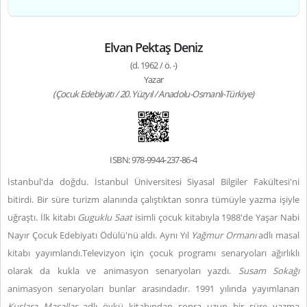
Elvan Pektaş Deniz
(d. 1962 / ö. -)
Yazar
(Çocuk Edebiyatı / 20. Yüzyıl / Anadolu-Osmanlı-Türkiye)
ISBN: 978-9944-237-86-4
İstanbul'da doğdu. İstanbul Üniversitesi Siyasal Bilgiler Fakültesi'ni
bitirdi. Bir süre turizm alanında çalıştıktan sonra tümüyle yazma işiyle
uğraştı. İlk kitabı
Guguklu Saat
isimli çocuk kitabıyla 1988'de Yaşar Nabi
Nayır Çocuk Edebiyatı Ödülü'nü aldı. Aynı Yıl
Yağmur Ormanı
adlı masal
kitabı yayımlandı.Televizyon için çocuk programı senaryoları ağırlıklı
olarak da kukla ve animasyon senaryoları yazdı.
Susam Sokağı
animasyon senaryoları bunlar arasındadır. 1991 yılında yayımlanan
Kuşlara Masallar
adlı öykü kitabından sonra uzun bir süre yazma