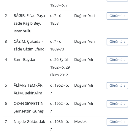
1958 - ö. ?
2
RÂGIB, Es'ad Paşa-
d. ? - ö.
Doğum Yeri
Görüntüle
zâde Râgıb Bey,
1858
İstanbullu
3
CÂZİM, Çukadar-
d. ? - ö.
Doğum Yeri
Görüntüle
zâde Câzim Efendi
1869-70
4
Sami Baydar
d. 26 Eylül
Doğum Yılı
Görüntüle
1962 - ö. 29
Ekim 2012
5
ÂLİM/SİTEMKÂR
d. 1962 - ö.
Doğum Yılı
Görüntüle
ÂLİM, Bekir Alim
?
6
OZAN SEYFETTİN,
d. 1962 - ö.
Doğum Yılı
Görüntüle
Şemsettin Güneş
?
7
Naşide Gökbudak
d. 1936 - ö.
Meslek
Görüntüle
?