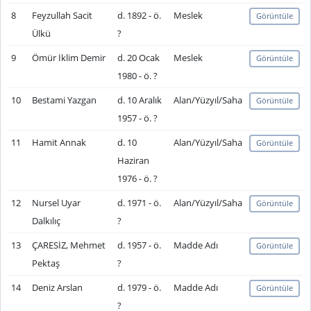
8
Feyzullah Sacit
d. 1892 - ö.
Meslek
Görüntüle
Ülkü
?
9
Ömür İklim Demir
d. 20 Ocak
Meslek
Görüntüle
1980 - ö. ?
10
Bestami Yazgan
d. 10 Aralık
Alan/Yüzyıl/Saha
Görüntüle
1957 - ö. ?
11
Hamit Annak
d. 10
Alan/Yüzyıl/Saha
Görüntüle
Haziran
1976 - ö. ?
12
Nursel Uyar
d. 1971 - ö.
Alan/Yüzyıl/Saha
Görüntüle
Dalkılıç
?
13
ÇARESİZ, Mehmet
d. 1957 - ö.
Madde Adı
Görüntüle
Pektaş
?
14
Deniz Arslan
d. 1979 - ö.
Madde Adı
Görüntüle
?