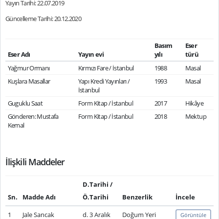
Yayın Tarihi: 22.07.2019
Güncelleme Tarihi: 20.12.2020
Basım
Eser
Eser Adı
Yayın evi
yılı
türü
Yağmur Ormanı
Kırmızı Fare / İstanbul
1988
Masal
Kuşlara Masallar
Yapı Kredi Yayınları /
1993
Masal
İstanbul
Guguklu Saat
Form Kitap / İstanbul
2017
Hikâye
Gönderen: Mustafa
Form Kitap / İstanbul
2018
Mektup
Kemal
İlişkili Maddeler
D.Tarihi /
Sn.
Madde Adı
Ö.Tarihi
Benzerlik
İncele
1
Jale Sancak
d. 3 Aralık
Doğum Yeri
Görüntüle