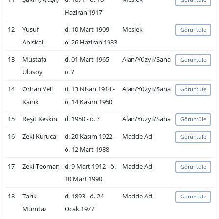
Haziran 1917
12
Yusuf
d. 10 Mart 1909 -
Meslek
Görüntüle
Ahıskalı
ö. 26 Haziran 1983
13
Mustafa
d. 01 Mart 1965 -
Alan/Yüzyıl/Saha
Görüntüle
Ulusoy
ö. ?
14
Orhan Veli
d. 13 Nisan 1914 -
Alan/Yüzyıl/Saha
Görüntüle
Kanık
ö. 14 Kasım 1950
15
Reşit Keskin
d. 1950 - ö. ?
Alan/Yüzyıl/Saha
Görüntüle
16
Zeki Kuruca
d. 20 Kasım 1922 -
Madde Adı
Görüntüle
ö. 12 Mart 1988
17
Zeki Teoman
d. 9 Mart 1912 - ö.
Madde Adı
Görüntüle
10 Mart 1990
18
Tarık
d. 1893 - ö. 24
Madde Adı
Görüntüle
Mümtaz
Ocak 1977