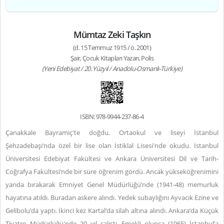
Mümtaz Zeki Taşkın
(d. 15 Temmuz 1915 / ö. 2001)
Şair, Çocuk Kitapları Yazarı, Polis
(Yeni Edebiyat / 20. Yüzyıl / Anadolu-Osmanlı-Türkiye)
ISBN: 978-9944-237-86-4
Çanakkale Bayramiç'te doğdu. Ortaokul ve liseyi İstanbul
Şehzadebaşı’nda özel bir lise olan İstiklal Lisesi'nde okudu. İstanbul
Üniversitesi Edebiyat Fakültesi ve Ankara Üniversitesi Dil ve Tarih-
Coğrafya Fakültesi’nde bir süre öğrenim gördü. Ancak yükseköğrenimini
yarıda bırakarak Emniyet Genel Müdürlüğü’nde (1941-48) memurluk
hayatına atıldı. Buradan askere alındı. Yedek subaylığını Ayvacık Ezine ve
Gelibolu’da yaptı. İkinci kez Kartal’da silah altına alındı. Ankara’da Küçük
Tiyatro Müdürlüğü'nde 20 yıl çalıştı. Emekli olunca (1965) İstanbul’a