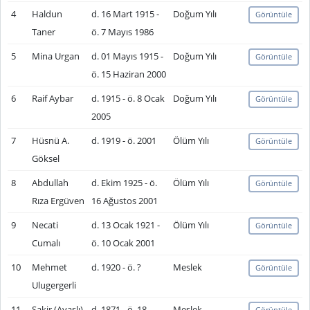
4
Haldun
d. 16 Mart 1915 -
Doğum Yılı
Görüntüle
Taner
ö. 7 Mayıs 1986
5
Mina Urgan
d. 01 Mayıs 1915 -
Doğum Yılı
Görüntüle
ö. 15 Haziran 2000
6
Raif Aybar
d. 1915 - ö. 8 Ocak
Doğum Yılı
Görüntüle
2005
7
Hüsnü A.
d. 1919 - ö. 2001
Ölüm Yılı
Görüntüle
Göksel
8
Abdullah
d. Ekim 1925 - ö.
Ölüm Yılı
Görüntüle
Rıza Ergüven
16 Ağustos 2001
9
Necati
d. 13 Ocak 1921 -
Ölüm Yılı
Görüntüle
Cumalı
ö. 10 Ocak 2001
10
Mehmet
d. 1920 - ö. ?
Meslek
Görüntüle
Ulugergerli
11
Şakir (Ayaşlı)
d. 1871 - ö. 18
Meslek
Görüntüle