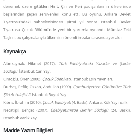
denemek üzere gittikleri Hint, Çin ve Peri padişahlarının ülkelerinde
başlarından geçen serüvenleri konu etti. Bu oyunu, Ankara Devlet
Tiyatrosu’ndaki sahnelenişinden yirmi yıl sonra İstanbul Devlet
Tiyatrosu Çocuk Bölümü’nde yeni bir yorumla oynandı. Mümtaz Zeki
Taşkın, bu çalışmalarıyla ülkemizin önemli imzaları arasında yer aldı.
Kaynakça
Altınkaynak, Hikmet (2017).
Türk Edebiyatında Yazarlar ve Şairler
Sözlüğü.
İstanbul
:
Can Yay.
Ciraoğlu, Öner (2000).
Çocuk Edebiyatı.
İstanbul: Esin Yayınları.
Durbaş, Refik; Özkan, Abdullah (1999).
Cumhuriyetten Günümüze Türk
Şiiri Antolojisi-2.
İstanbul: Boyut Yay.
Kıbrıs, İbrahim (2010).
Çocuk Edebiyatı
(4. Baskı). Ankara: Kök Yayıncılık.
Necatigil, Behçet (2007).
Edebiyatımızda İsimler Sözlüğü
(24. Baskı).
İstanbul: Varlık Yay.
Madde Yazım Bilgileri