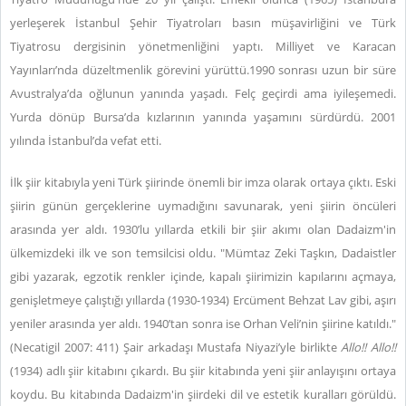
yerleşerek İstanbul Şehir Tiyatroları basın müşavirliğini ve Türk
Tiyatrosu dergisinin yönetmenliğini yaptı. Milliyet ve Karacan
Yayınları’nda düzeltmenlik görevini yürüttü.1990 sonrası uzun bir süre
Avustralya’da oğlunun yanında yaşadı. Felç geçirdi ama iyileşemedi.
Yurda dönüp Bursa’da kızlarının yanında yaşamını sürdürdü. 2001
yılında İstanbul’da vefat etti.
İlk şiir kitabıyla yeni Türk şiirinde önemli bir imza olarak ortaya çıktı. Eski
şiirin günün gerçeklerine uymadığını savunarak, yeni şiirin öncüleri
arasında yer aldı. 1930’lu yıllarda etkili bir şiir akımı olan Dadaizm'in
ülkemizdeki ilk ve son temsilcisi oldu. "Mümtaz Zeki Taşkın, Dadaistler
gibi yazarak, egzotik renkler içinde, kapalı şiirimizin kapılarını açmaya,
genişletmeye çalıştığı yıllarda (1930-1934) Ercüment Behzat Lav gibi, aşırı
yeniler arasında yer aldı. 1940’tan sonra ise Orhan Veli’nin şiirine katıldı."
(Necatigil 2007: 411) Şair arkadaşı Mustafa Niyazi’yle birlikte
Allo!! Allo!!
(1934) adlı şiir kitabını çıkardı. Bu şiir kitabında yeni şiir anlayışını ortaya
koydu. Bu kitabında Dadaizm'in şiirdeki dil ve estetik kuralları görüldü.