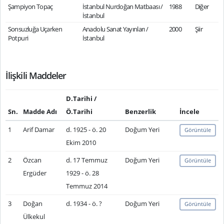
Şampiyon Topaç
İstanbul Nurdoğan Matbaası /
1988
Diğer
İstanbul
Sonsuzluğa Uçarken
Anadolu Sanat Yayınları /
2000
Şiir
Potpuri
İstanbul
İlişkili Maddeler
D.Tarihi /
Sn.
Madde Adı
Ö.Tarihi
Benzerlik
İncele
1
Arif Damar
d. 1925 - ö. 20
Doğum Yeri
Görüntüle
Ekim 2010
2
Özcan
d. 17 Temmuz
Doğum Yeri
Görüntüle
Ergüder
1929 - ö. 28
Temmuz 2014
3
Doğan
d. 1934 - ö. ?
Doğum Yeri
Görüntüle
Ülkekul