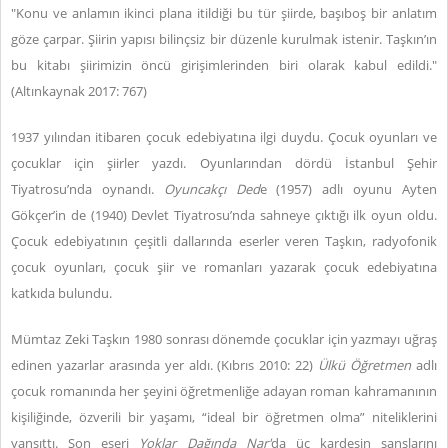
"Konu ve anlamın ikinci plana itildiği bu tür şiirde, başıboş bir anlatım
göze çarpar. Şiirin yapısı bilinçsiz bir düzenle kurulmak istenir. Taşkın’ın
bu kitabı şiirimizin öncü girişimlerinden biri olarak kabul edildi."
(Altınkaynak 2017: 767)
1937 yılından itibaren çocuk edebiyatına ilgi duydu. Çocuk oyunları ve
çocuklar için şiirler yazdı. Oyunlarından dördü İstanbul Şehir
Tiyatrosu’nda oynandı.
Oyuncakçı Ded
e (1957) adlı oyunu Ayten
Gökçer’in de (1940) Devlet Tiyatrosu’nda sahneye çıktığı ilk oyun oldu.
Çocuk edebiyatının çeşitli dallarında eserler veren Taşkın, radyofonik
çocuk oyunları, çocuk şiir ve romanları yazarak çocuk edebiyatına
katkıda bulundu.
Mümtaz Zeki Taşkın 1980 sonrası dönemde çocuklar için yazmayı uğraş
edinen yazarlar arasında yer aldı. (Kıbrıs 2010: 22)
Ülkü Öğretmen
adlı
çocuk romanında her şeyini öğretmenliğe adayan roman kahramanının
kişiliğinde, özverili bir yaşamı, “ideal bir öğretmen olma” niteliklerini
yansıttı. Son eseri
Yoklar Dağında Nar'
da
üç kardeşin şanslarını