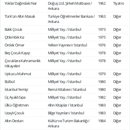
Yoklar Dağındaki Nar
Doğuş Ltd. Şirketi Matbaası /
1962
Tiyatro
Ankara
Türk'ün Altın Masalı
Türkiye Öğretmenler Bankası /
1963
Diğer
Ankara
Balık Çocuk
Milliyet Yay. / İstanbul
1973
Diğer
Çitlembik Kız
Milliyet Yay. / İstanbul
1975
Diğer
Ördek Ömer
Yelken Yayınevi / İstanbul
1976
Diğer
Beş Çocuk Kayıp
Milliyet Yay. / İstanbul
1978
Diğer
Çocuklara Kahramanlık
Milliyet Yay. / İstanbul
1978
Diğer
Hikayeleri
Uykucu Mahmut
Milliyet Yay. / İstanbul
1979
Diğer
Bülbül
Milliyet Yay. / İstanbul
1980
Diğer
İstanbul Yemişi
Remzi Kitabevi / İstanbul
1980
Diğer
Üç Ayaklı Sıpa
Milliyet Yay. / İstanbul
1982
Diğer
Ülkü Öğretmen
Altın Kitaplar / İstanbul
1983
Diğer
Uzaylı Çocuk
Bilge Yayınları / İstanbul
1983
Diğer
Altın Destan
Kültür ve Turizm Bakanlığı /
1984
Diğer
Ankara