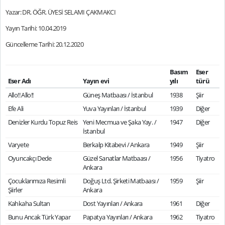
Yazar: DR. ÖĞR. ÜYESİ SELAMI ÇAKMAKCI
Yayın Tarihi: 10.04.2019
Güncelleme Tarihi: 20.12.2020
Basım
Eser
Eser Adı
Yayın evi
yılı
türü
Allo!! Allo!!
Güneş Matbaası / İstanbul
1938
Şiir
Efe Ali
Yuva Yayınları / İstanbul
1939
Diğer
Denizler Kurdu Topuz Reis
Yeni Mecmua ve Şaka Yay. /
1947
Diğer
İstanbul
Varyete
Berkalp Kitabevi / Ankara
1949
Şiir
Oyuncakçı Dede
Güzel Sanatlar Matbaası /
1956
Tiyatro
Ankara
Çocuklarımıza Resimli
Doğuş Ltd. Şirketi Matbaası /
1959
Şiir
Şiirler
Ankara
Kahkaha Sultan
Dost Yayınları / Ankara
1961
Diğer
Bunu Ancak Türk Yapar
Papatya Yayınları / Ankara
1962
Tiyatro