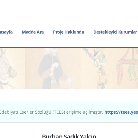
asayfa
Madde Ara
Proje Hakkında
Destekleyici Kurumlar
Edebiyatı Eserler Sözlüğü (TEES) erişime açılmıştır.
https://tees.yes
Burhan Sadık Yalçın