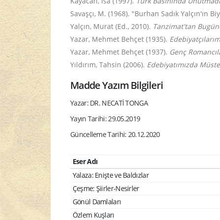
Kayacan, İsa (1997).
Türk Basınında Unutmadı
Savaşçı, M. (1968). "Burhan Sadık Yalçın'ın Biyo
Yalçın, Murat (Ed., 2010).
Tanzimat'tan Bugüne
Yazar, Mehmet Behçet (1935).
Edebiyatçılarım
Yazar, Mehmet Behçet (1937).
Genç Romancıla
Yıldırım, Tahsin (2006).
Edebiyatımızda Müste
Madde Yazım Bilgileri
Yazar: DR. NECATİ TONGA
Yayın Tarihi: 29.05.2019
Güncelleme Tarihi: 20.12.2020
Eser Adı
Yalaza: Enişte ve Baldızlar
Çeşme: Şiirler-Nesirler
Gönül Damlaları
Özlem Kuşları