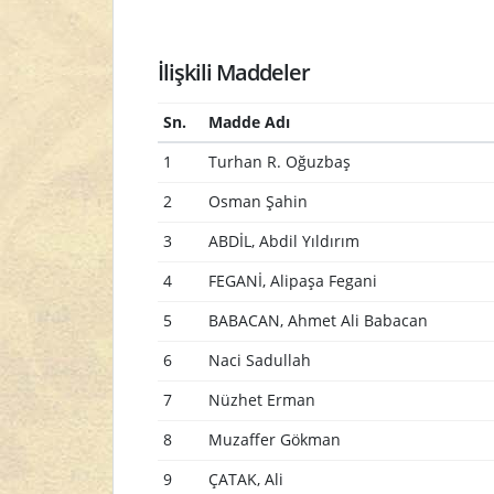
İlişkili Maddeler
Sn.
Madde Adı
1
Turhan R. Oğuzbaş
2
Osman Şahin
3
ABDİL, Abdil Yıldırım
4
FEGANİ, Alipaşa Fegani
5
BABACAN, Ahmet Ali Babacan
6
Naci Sadullah
7
Nüzhet Erman
8
Muzaffer Gökman
9
ÇATAK, Ali