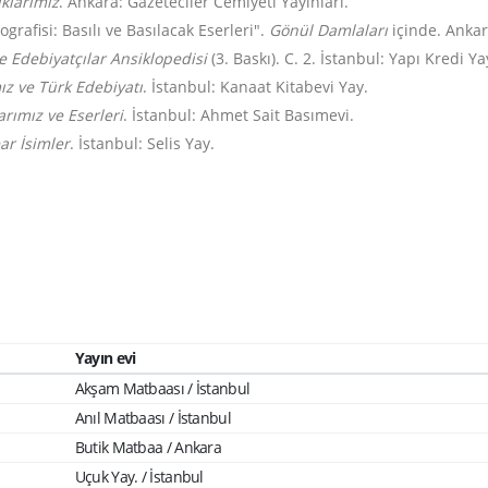
klarımız
. Ankara: Gazeteciler Cemiyeti Yayınları.
grafisi: Basılı ve Basılacak Eserleri".
Gönül Damlaları
içinde. Ankar
 Edebiyatçılar Ansiklopedisi
(3. Baskı). C. 2. İstanbul: Yapı Kredi Ya
ız ve Türk Edebiyatı
. İstanbul: Kanaat Kitabevi Yay.
rımız ve Eserleri
. İstanbul: Ahmet Sait Basımevi.
ar İsimler
. İstanbul: Selis Yay.
Yayın evi
Akşam Matbaası / İstanbul
Anıl Matbaası / İstanbul
Butik Matbaa / Ankara
Uçuk Yay. / İstanbul