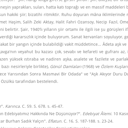
neşin yaprakları, suları, hatta katı toprağı ve en massif maddeleri bile
 olsun hakiki şiir; bizatihi ritmiktir. Ruhu doyuran mâna iklimlerind
Ahmet Haşim, Salih Zeki Aktay, Halit Fahri Ozansoy, Necip Fazıl, 
 belirtir. Şair, 1940'lı yılların şiir ortamı ile ilgili ise şu görüşle
in verdiği kararsızlık içinde buluyorum. Sanat kervanları soyuluyor,
Fakat bir yangın içinde bulabildiği vakit müddetince... Âdeta aşk ve ih
gavga'nın veyahut bu kazası çok, sevabı ve kefareti ve gufranı az, 
azen yüksek ıstıraba ve nadiren aşka, asalete ve fazilete ve parlak 
 bazı nesirleriyle birlikte),
Gönül Damlaları
(1968) ve
Özlem Kuşları
Gece Yarısından Sonra Masmavi Bir Odada" ve "Aşk Akıyor Duru Dur
n Özülkü tarafından bestelendi.
e".
Karınca.
C. 59. S. 678. s. 45-47.
çın Edebiyatımız Hakkında Ne Düşünüyor?".
Edebiyat Âlemi
. 10 Kası
zar Burhan Sadık Yalçın".
Eflatun
. C. 16. S. 187-188. s. 23-24.