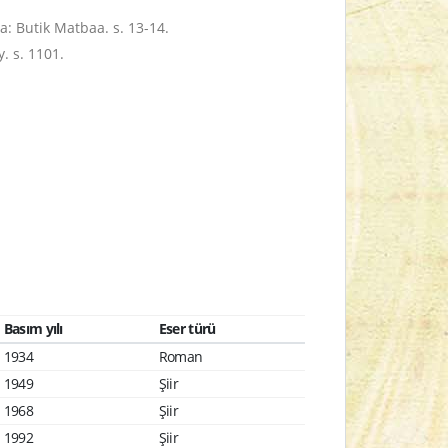
a: Butik Matbaa. s. 13-14.
y. s. 1101.
Basım yılı
Eser türü
1934
Roman
1949
Şiir
1968
Şiir
1992
Şiir