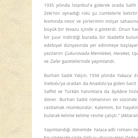
1935 yılında İstanbul'a giderek orada Sali
Zeki'nin oynadığı rolü şu cümlelerle belirti
kısmında nesir ve şiirlerimin intişar sahasın
büyük bir tevazu içinde o gösterdi. Onun hari
bir şuur indirdiği burada, bir ibadette bulu
edebiyat dünyasında yer edinmeye başlayan
yazılarını
Çukurovada Memleket, Hareket, Uyan
ve
Zafer
gazetelerinde yayımlandı.
Burhan Sadık Yalçın, 1934 yılında
Yakaza: E
İnebolu'ya oradan da Anadolu'ya giden Sacit K
Saffet ve Türkân hanımlara da âşıkâne hisle
döner. Burhan Sadık romanının ön sözünde kit
rastlamak mümkündür. Kalemim, bir hayalin ha
bularak kelime kelime resme çalıştı." (Aktaran
Yayımlandığı dönemde
Yalaza
adlı romanı ile
bir söyleşide şiirle ilgili şu düşünceleri ifade e