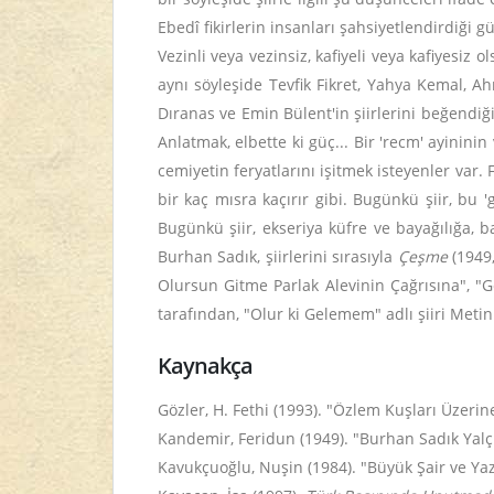
Ebedî fikirlerin insanları şahsiyetlendirdiği gü
Vezinli veya vezinsiz, kafiyeli veya kafiyesiz
aynı söyleşide Tevfik Fikret, Yahya Kemal, 
Dıranas ve Emin Bülent'in şiirlerini beğendiğini
Anlatmak, elbette ki güç... Bir 'recm' ayinin
cemiyetin feryatlarını işitmek isteyenler var. 
bir kaç mısra kaçırır gibi. Bugünkü şiir, bu '
Bugünkü şiir, ekseriya küfre ve bayağılığa, b
Burhan Sadık, şiirlerini sırasıyla
Çeşme
(1949,
Olursun Gitme Parlak Alevinin Çağrısına", "
tarafından, "Olur ki Gelemem" adlı şiiri Meti
Kaynakça
Gözler, H. Fethi (1993). "Özlem Kuşları Üzerin
Kandemir, Feridun (1949). "Burhan Sadık Yal
Kavukçuoğlu, Nuşin (1984). "Büyük Şair ve Ya