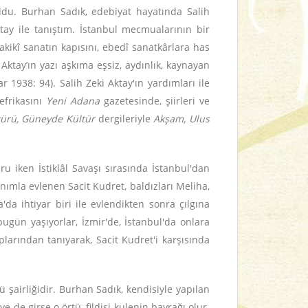
ldu. Burhan Sadık, edebiyat hayatında Salih
ktay ile tanıştım. İstanbul mecmualarının bir
akikî sanatın kapısını, ebedî sanatkârlara has
Aktay’ın yazı aşkıma eşsiz, aydınlık, kaynayan
1938: 94). Salih Zeki Aktay'ın yardımları ile
efrikasını
Yeni Adana
gazetesinde, şiirleri ve
ltürü, Güneyde Kültür
dergileriyle
Akşam, Ulus
iken İstiklâl Savaşı sırasında İstanbul'dan
nımla evlenen Sacit Kudret, baldızları Meliha,
a ihtiyar biri ile evlendikten sonra çılgına
ugün yaşıyorlar, İzmir'de, İstanbul'da onlara
larından tanıyarak, Sacit Kudret'i karşısında
 şairliğidir. Burhan Sadık, kendisiyle yapılan
tüye de girse o örtü, fildişi kulenin bayrağı olur.