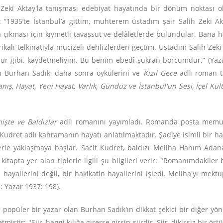
h Zeki Aktay'la tanışması edebiyat hayatında bir dönüm noktası o
r: “1935’te İstanbul’a gittim, muhterem üstadım şair Salih Zeki A
a çıkması için kıymetli tavassut ve delâletlerde bulundular. Bana h
kalı telkinatıyla mucizeli dehlizlerden geçtim. Üstadım Salih Zeki 
nur gibi, kaydetmeliyim. Bu benim ebedî şükran borcumdur.” (Yazar 
 Burhan Sadık, daha sonra öykülerini ve
Kızıl Gece
adlı roman t
ış, Hayat, Yeni Hayat, Varlık, Gündüz ve İstanbul'un Sesi, İçel Kü
nişte ve Baldızlar
adlı romanını yayımladı. Romanda posta memuru 
udret adlı kahramanın hayatı anlatılmaktadır. Şadiye isimli bir ha
rle yaklaşmaya başlar. Sacit Kudret, baldızı Meliha Hanım Adana'd
apta yer alan tiplerle ilgili şu bilgileri verir: "Romanımdakiler b
yallerini değil, bir hakikatin hayallerini işledi. Meliha'yı mektup
: Yazar 1937: 198).
 popüler bir yazar olan Burhan Sadık'ın dikkat çekici bir diğer yönü
tmiştir: "Şiir, hangi kılığa girerse girsin şiirdir. Şiir, dikişsiz bir ör