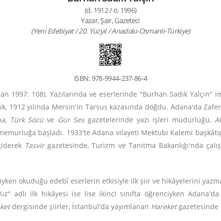
(d. 1912 / ö. 1996)
Yazar, Şair, Gazeteci
(Yeni Edebiyat / 20. Yüzyıl / Anadolu-Osmanlı-Türkiye)
ISBN: 978-9944-237-86-4
can 1997: 108). Yazılarında ve eserlerinde "Burhan Sadık Yalçın" im
ık, 1912 yılında Mersin'in Tarsus kazasında doğdu. Adana'da Zafer
na, Türk Sözü
ve
Gür Ses
gazetelerinde yazı işleri müdürlüğü,
A
urluğa başladı. 1933'te Adana vilayeti Mektubi Kalemi başkâtipli
 giderek
Tasvir
gazetesinde, Turizm ve Tanıtma Bakanlığı'nda çalış
ken okuduğu edebî eserlerin etkisiyle ilk şiir ve hikâyelerini yazmay
ız" adlı ilk hikâyesi ise lise ikinci sınıfta öğrenciyken Adana'd
ket
dergisinde şiirler, İstanbul'da yayımlanan
Hareket
gazetesinde 