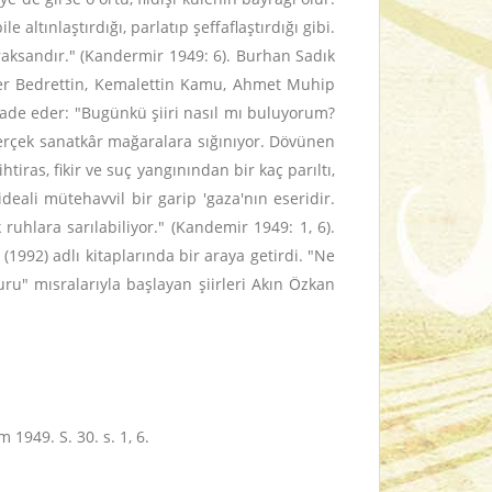
 altınlaştırdığı, parlatıp şeffaflaştırdığı gibi.
e raksandır." (Kandermir 1949: 6). Burhan Sadık
Ömer Bedrettin, Kemalettin Kamu, Ahmet Muhip
ri ifade eder: "Bugünkü şiiri nasıl mı buluyorum?
 gerçek sanatkâr mağaralara sığınıyor. Dövünen
tiras, fikir ve suç yangınından bir kaç parıltı,
ideali mütehavvil bir garip 'gaza'nın eseridir.
ruhlara sarılabiliyor." (Kandemir 1949: 1, 6).
(1992) adlı kitaplarında bir araya getirdi. "Ne
u" mısralarıyla başlayan şiirleri Akın Özkan
m 1949. S. 30. s. 1, 6.