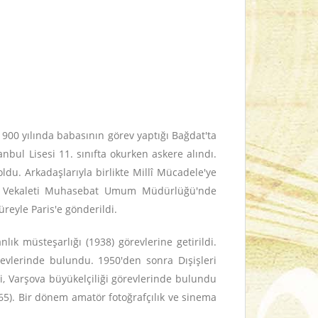
900 yılında babasının görev yaptığı Bağdat'ta
nbul Lisesi 11. sınıfta okurken askere alındı.
du. Arkadaşlarıyla birlikte Millî Mücadele'ye
iye Vekaleti Muhasebat Umum Müdürlüğü'nde
reyle Paris'e gönderildi.
k müsteşarlığı (1938) görevlerine getirildi.
revlerinde bulundu. 1950'den sonra Dışişleri
ği, Varşova büyükelçiliği görevlerinde bulundu
65). Bir dönem amatör fotoğrafçılık ve sinema