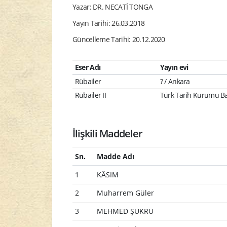
Yazar: DR. NECATİ TONGA
Yayın Tarihi: 26.03.2018
Güncelleme Tarihi: 20.12.2020
Eser Adı
Yayın evi
Rübailer
? / Ankara
Rübailer II
Türk Tarih Kurumu Ba
İlişkili Maddeler
Sn.
Madde Adı
1
KÂSIM
2
Muharrem Güler
3
MEHMED ŞÜKRÜ