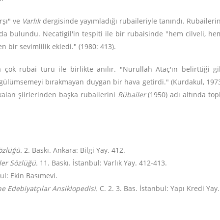
rşı" ve
Varlık
dergisinde yayımladığı rubaileriyle tanındı. Rubailer
 bulundu. Necatigil'in tespiti ile bir rubaisinde "hem cilveli, hem
 bir sevimlilik ekledi." (1980: 413).
ok rubai türü ile birlikte anılır. "Nurullah Ataç'ın belirttiği gi
gülümsemeyi bırakmayan duygan bir hava getirdi." (Kurdakul, 1973: 41
kalan şiirlerinden başka rubailerini
Rübailer
(1950) adı altında to
özlüğü.
2. Baskı. Ankara: Bilgi Yay. 412.
ler Sözlüğü.
11. Baskı. İstanbul: Varlık Yay. 412-413.
ul: Ekin Basımevi.
e Edebiyatçılar Ansiklopedisi.
C. 2. 3. Bas. İstanbul: Yapı Kredi Yay