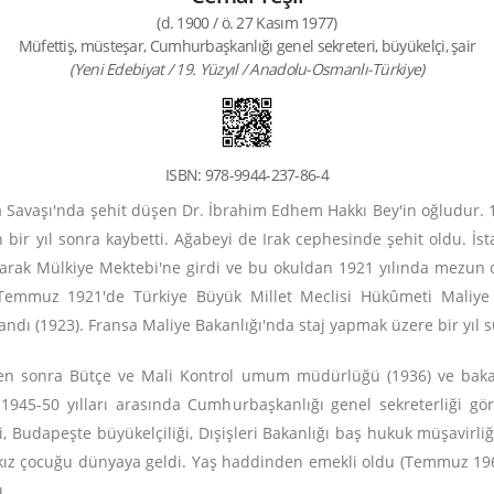
(d. 1900 / ö. 27 Kasım 1977)
Müfettiş, müsteşar, Cumhurbaşkanlığı genel sekreteri, büyükelçi, şair
(Yeni Edebiyat / 19. Yüzyıl / Anadolu-Osmanlı-Türkiye)
ISBN: 978-9944-237-86-4
 Savaşı'nda şehit düşen Dr. İbrahim Edhem Hakkı Bey'in oğludur. 1
ir yıl sonra kaybetti. Ağabeyi de Irak cephesinde şehit oldu. İsta
narak Mülkiye Mektebi'ne girdi ve bu okuldan 1921 yılında mezun ol
6 Temmuz 1921'de Türkiye Büyük Millet Meclisi Hükûmeti Mal
ndı (1923). Fransa Maliye Bakanlığı'nda staj yapmak üzere bir yıl sü
en sonra Bütçe ve Mali Kontrol umum müdürlüğü (1936) ve bakanlı
1945-50 yılları arasında Cumhurbaşkanlığı genel sekreterliği gö
ği, Budapeşte büyükelçiliği, Dışişleri Bakanlığı baş hukuk müşavirli
ir kız çocuğu dünyaya geldi. Yaş haddinden emekli oldu (Temmuz 19
ü.