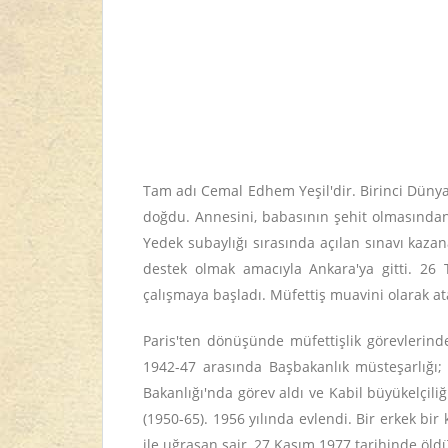
Tam adı Cemal Edhem Yeşil'dir. Birinci Dünya
doğdu. Annesini, babasının şehit olmasından b
Yedek subaylığı sırasında açılan sınavı kaza
destek olmak amacıyla Ankara'ya gitti. 2
çalışmaya başladı. Müfettiş muavini olarak ata
Paris'ten dönüşünde müfettişlik görevlerind
1942-47 arasında Başbakanlık müsteşarlığı; 
Bakanlığı'nda görev aldı ve Kabil büyükelçili
(1950-65). 1956 yılında evlendi. Bir erkek b
ile uğraşan şair, 27 Kasım 1977 tarihinde öld