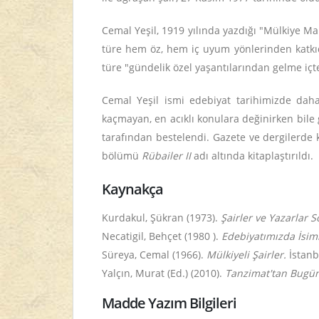
Cemal Yeşil, 1919 yılında yazdığı "Mülkiye Ma
türe hem öz, hem iç uyum yönlerinden katkıda
türe "gündelik özel yaşantılarından gelme içten
Cemal Yeşil ismi edebiyat tarihimizde daha ç
kaçmayan, en acıklı konulara değinirken bile 
tarafından bestelendi. Gazete ve dergilerde 
bölümü
Rübailer II
adı altında kitaplaştırıldı.
Kaynakça
Kurdakul, Şükran (1973).
Şairler ve Yazarlar S
Necatigil, Behçet (1980 ).
Edebiyatımızda İsim
Süreya, Cemal (1966).
Mülkiyeli Şairler.
İstanb
Yalçın, Murat (Ed.) (2010).
Tanzimat'tan Bugün
Madde Yazım Bilgileri