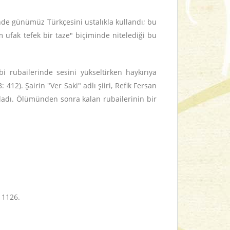
inde günümüz Türkçesini ustalıkla kullandı; bu
 ufak tefek bir taze" biçiminde nitelediği bu
bi rubailerinde sesini yükseltirken haykırıya
2). Şairin "Ver Saki" adlı şiiri, Refik Fersan
pladı. Ölümünden sonra kalan rubailerinin bir
. 1126.