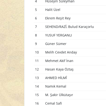
4
Hüseyin Süleyman
5
Halit Üzel
6
Ekrem Reşit Rey
7
SEHEND/RAZÎ, Bulud Karaçorlu
8
YUSUF YERGANLI
9
Güner Sümer
10
Melih Cevdet Anday
11
Mehmet Akif İnan
12
Hasan Kaya Öztaş
13
AHMED HİLMÎ
14
Namık Kemal
15
M. Şakir Ülkütaşır
16
Cemal Safi