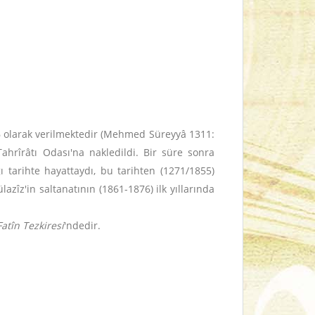
6 olarak verilmektedir (Mehmed Süreyyâ 1311:
hrîrâtı Odası'na nakledildi. Bir süre sonra
ğı tarihte hayattaydı, bu tarihten (1271/1855)
zîz'in saltanatının (1861-1876) ilk yıllarında
Fatîn Tezkiresi
'ndedir.