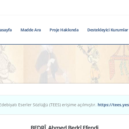
asayfa
Madde Ara
Proje Hakkında
Destekleyici Kurumlar
Edebiyatı Eserler Sözlüğü (TEES) erişime açılmıştır.
https://tees.yes
BEDRÎ, Ahmed Bedrî Efendi