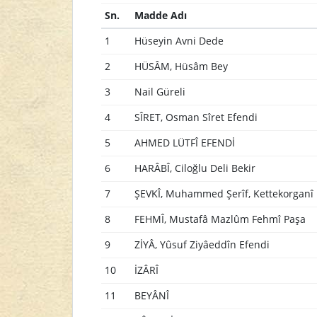
Sn.
Madde Adı
1
Hüseyin Avni Dede
2
HÜSÂM, Hüsâm Bey
3
Nail Güreli
4
SÎRET, Osman Sîret Efendi
5
AHMED LÜTFÎ EFENDİ
6
HARÂBÎ, Ciloğlu Deli Bekir
7
ŞEVKÎ, Muhammed Şerîf, Kettekorganî
8
FEHMÎ, Mustafâ Mazlûm Fehmî Paşa
9
ZİYÂ, Yûsuf Ziyâeddîn Efendi
10
İZÂRÎ
11
BEYÂNÎ