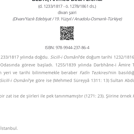
(d. 1233/1817 - ö. 1278/1861 ds.)
divan şairi
(Divan/Yazılı Edebiyat / 19. Yüzyıl / Anadolu-Osmanlı-Türkiye)
ISBN: 978-9944-237-86-4
 1233/1817 yılında doğdu.
Sicill-i Osmânî
'de doğum tarihi 1232/181
Odasında göreve başladı. 1255/1839 yılında Darbhâne-i Âmire Ta
üm yeri ve tarihi bilinmemekle beraber
Fatîn Tezkiresi
'nin basıldı
Sicill-i Osmânî'
ye göre ise (Mehmed Süreyyâ 1311: 13) Sultan Abdüla
bir zat ise de şiirleri ile pek tanınmamıştır (1271: 23). Şiirine örnek
 İstanbul.