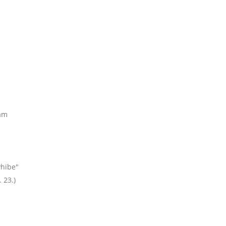
dâm
vhibe"
 23.)