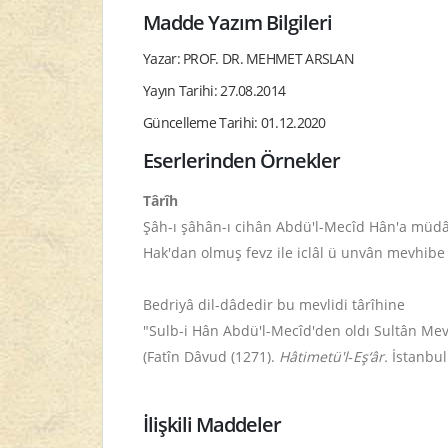
Madde Yazım Bilgileri
Yazar: PROF. DR. MEHMET ARSLAN
Yayın Tarihi: 27.08.2014
Güncelleme Tarihi: 01.12.2020
Eserlerinden Örnekler
Târîh
Şâh-ı şâhân-ı cihân Abdü'l-Mecîd Hân'a mü
Hak'dan olmuş fevz ile iclâl ü unvân mevhibe
Bedriyâ dil-dâdedir bu mevlidi târîhine
"Sulb-i Hân Abdü'l-Mecîd'den oldı Sultân Me
(Fatîn Dâvud (1271).
Hâtimetü'l‑Eş‘âr.
İstanbul.
İlişkili Maddeler