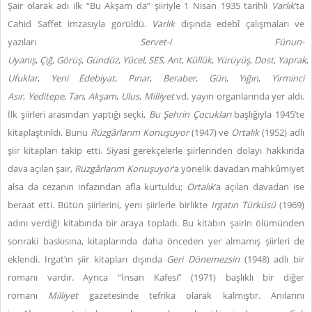
Şair olarak adı ilk “Bu Akşam da” şiiriyle 1 Nisan 1935 tarihli
Varlık
’ta
Cahid Saffet imzasıyla görüldü.
Varlık
dışında edebî çalışmaları ve
yazıları
Servet-i Fünun-
Uyanış
,
Çığ
,
Görüş
,
Gündüz
,
Yücel
,
SES
,
Ant
,
Küllük
,
Yürüyüş
,
Dost
,
Yaprak
,
Ufuklar
,
Yeni Edebiyat
,
Pınar
,
Beraber
,
Gün
,
Yığın
,
Yirminci
Asır
,
Yeditepe
,
Tan
,
Akşam
,
Ulus
,
Milliyet
vd. yayın organlarında yer aldı.
İlk şiirleri arasından yaptığı seçki,
Bu Şehrin Çocukları
başlığıyla 1945’te
kitaplaştırıldı. Bunu
Rüzgârlarım Konuşuyor
(1947) ve
Ortalık
(1952) adlı
şiir kitapları takip etti. Siyasi gerekçelerle şiirlerinden dolayı hakkında
dava açılan şair,
Rüzgârlarım Konuşuyor
’a yönelik davadan mahkûmiyet
alsa da cezanın infazından afla kurtuldu;
Ortalık
’a açılan davadan ise
beraat etti. Bütün şiirlerini, yeni şiirlerle birlikte
Irgatın Türküsü
(1969)
adını verdiği kitabında bir araya topladı. Bu kitabın şairin ölümünden
sonraki baskısına, kitaplarında daha önceden yer almamış şiirleri de
eklendi. Irgat’ın şiir kitapları dışında
Geri Dönemezsin
(1948) adlı bir
romanı vardır. Ayrıca “İnsan Kafesi” (1971) başlıklı bir diğer
romanı
Milliyet
gazetesinde tefrika olarak kalmıştır. Anılarını