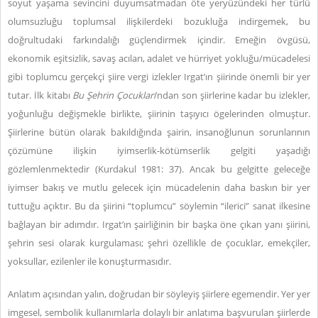
soyut yaşama sevincini duyumsatmadan öte yeryüzündeki her türlü
olumsuzluğu toplumsal ilişkilerdeki bozukluğa indirgemek, bu
doğrultudaki farkındalığı güçlendirmek içindir. Emeğin övgüsü,
ekonomik eşitsizlik, savaş acıları, adalet ve hürriyet yokluğu/mücadelesi
gibi toplumcu gerçekçi şiire vergi izlekler Irgat’ın şiirinde önemli bir yer
tutar. İlk kitabı
Bu Şehrin Çocukları
’ndan son şiirlerine kadar bu izlekler,
yoğunluğu değişmekle birlikte, şiirinin taşıyıcı ögelerinden olmuştur.
Şiirlerine bütün olarak bakıldığında şairin, insanoğlunun sorunlarının
çözümüne ilişkin iyimserlik-kötümserlik gelgiti yaşadığı
gözlemlenmektedir (Kurdakul 1981: 37). Ancak bu gelgitte geleceğe
iyimser bakış ve mutlu gelecek için mücadelenin daha baskın bir yer
tuttuğu açıktır. Bu da şiirini “toplumcu” söylemin “ilerici” sanat ilkesine
bağlayan bir adımdır. Irgat’ın şairliğinin bir başka öne çıkan yanı şiirini,
şehrin sesi olarak kurgulaması; şehri özellikle de çocuklar, emekçiler,
yoksullar, ezilenler ile konuşturmasıdır.
Anlatım açısından yalın, doğrudan bir söyleyiş şiirlere egemendir. Yer yer
imgesel, sembolik kullanımlarla dolaylı bir anlatıma başvurulan şiirlerde