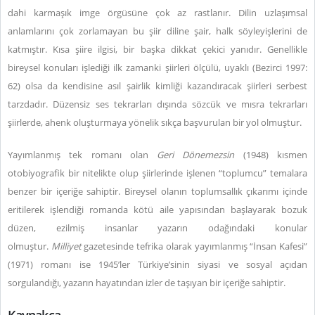
dahi karmaşık imge örgüsüne çok az rastlanır. Dilin uzlaşımsal
anlamlarını çok zorlamayan bu şiir diline şair, halk söyleyişlerini de
katmıştır. Kısa şiire ilgisi, bir başka dikkat çekici yanıdır. Genellikle
bireysel konuları işlediği ilk zamanki şiirleri ölçülü, uyaklı (Bezirci 1997:
62) olsa da kendisine asıl şairlik kimliği kazandıracak şiirleri serbest
tarzdadır. Düzensiz ses tekrarları dışında sözcük ve mısra tekrarları
şiirlerde, ahenk oluşturmaya yönelik sıkça başvurulan bir yol olmuştur.
Yayımlanmış tek romanı olan
Geri Dönemezsin
(1948) kısmen
otobiyografik bir nitelikte olup şiirlerinde işlenen “toplumcu” temalara
benzer bir içeriğe sahiptir. Bireysel olanın toplumsallık çıkarımı içinde
eritilerek işlendiği romanda kötü aile yapısından başlayarak bozuk
düzen, ezilmiş insanlar yazarın odağındaki konular
olmuştur.
Milliyet
gazetesinde tefrika olarak yayımlanmış “İnsan Kafesi”
(1971) romanı ise 1945’ler Türkiye’sinin siyasi ve sosyal açıdan
sorgulandığı, yazarın hayatından izler de taşıyan bir içeriğe sahiptir.