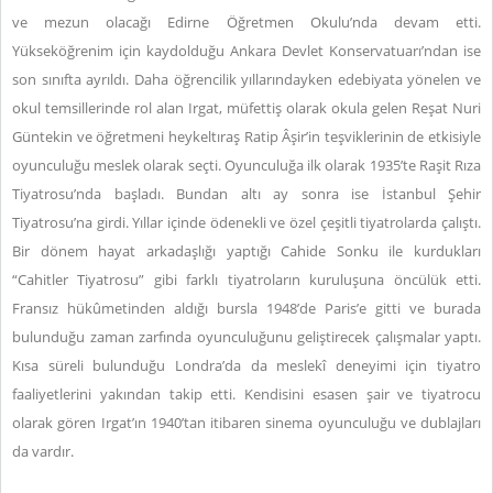
ve mezun olacağı Edirne Öğretmen Okulu’nda devam etti.
Yükseköğrenim için kaydolduğu Ankara Devlet Konservatuarı’ndan ise
son sınıfta ayrıldı. Daha öğrencilik yıllarındayken edebiyata yönelen ve
okul temsillerinde rol alan Irgat, müfettiş olarak okula gelen Reşat Nuri
Güntekin ve öğretmeni heykeltıraş Ratip Âşir’in teşviklerinin de etkisiyle
oyunculuğu meslek olarak seçti. Oyunculuğa ilk olarak 1935’te Raşit Rıza
Tiyatrosu’nda başladı. Bundan altı ay sonra ise İstanbul Şehir
Tiyatrosu’na girdi. Yıllar içinde ödenekli ve özel çeşitli tiyatrolarda çalıştı.
Bir dönem hayat arkadaşlığı yaptığı Cahide Sonku ile kurdukları
“Cahitler Tiyatrosu” gibi farklı tiyatroların kuruluşuna öncülük etti.
Fransız hükûmetinden aldığı bursla 1948’de Paris’e gitti ve burada
bulunduğu zaman zarfında oyunculuğunu geliştirecek çalışmalar yaptı.
Kısa süreli bulunduğu Londra’da da meslekî deneyimi için tiyatro
faaliyetlerini yakından takip etti. Kendisini esasen şair ve tiyatrocu
olarak gören Irgat’ın 1940’tan itibaren sinema oyunculuğu ve dublajları
da vardır.