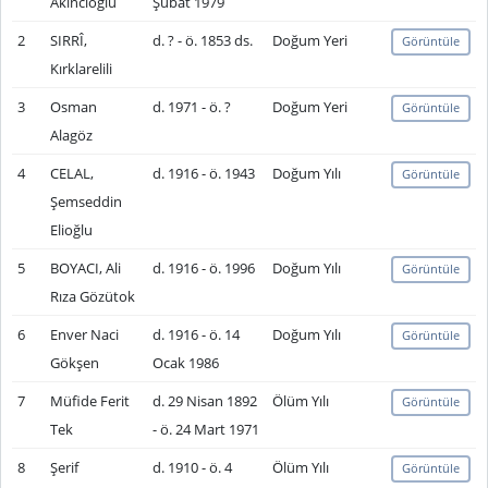
Akıncıoğlu
Şubat 1979
2
SIRRÎ,
d. ? - ö. 1853 ds.
Doğum Yeri
Görüntüle
Kırklarelili
3
Osman
d. 1971 - ö. ?
Doğum Yeri
Görüntüle
Alagöz
4
CELAL,
d. 1916 - ö. 1943
Doğum Yılı
Görüntüle
Şemseddin
Elioğlu
5
BOYACI, Ali
d. 1916 - ö. 1996
Doğum Yılı
Görüntüle
Rıza Gözütok
6
Enver Naci
d. 1916 - ö. 14
Doğum Yılı
Görüntüle
Gökşen
Ocak 1986
7
Müfide Ferit
d. 29 Nisan 1892
Ölüm Yılı
Görüntüle
Tek
- ö. 24 Mart 1971
8
Şerif
d. 1910 - ö. 4
Ölüm Yılı
Görüntüle