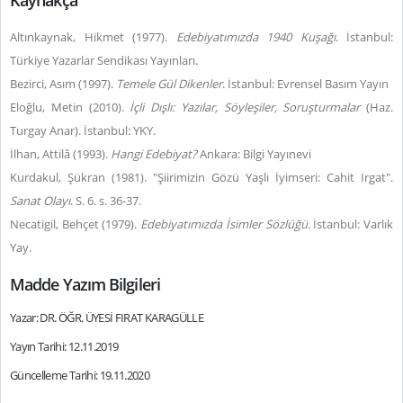
Kaynakça
Altınkaynak, Hikmet (1977).
Edebiyatımızda 1940 Kuşağı
. İstanbul:
Türkiye Yazarlar Sendikası Yayınları.
Bezirci, Asım (1997).
Temele Gül Dikenler
. İstanbul: Evrensel Basım Yayın
Eloğlu, Metin (2010).
İçli Dışlı: Yazılar, Söyleşiler, Soruşturmalar
(Haz.
Turgay Anar). İstanbul: YKY.
İlhan, Attilâ (1993).
Hangi Edebiyat?
Ankara: Bilgi Yayınevi
Kurdakul, Şükran (1981). "Şiirimizin Gözü Yaşlı İyimseri: Cahit Irgat".
Sanat Olayı
. S. 6. s. 36-37.
Necatigil, Behçet (1979).
Edebiyatımızda İsimler Sözlüğü.
İstanbul: Varlık
Yay.
Madde Yazım Bilgileri
Yazar: DR. ÖĞR. ÜYESİ FIRAT KARAGÜLLE
Yayın Tarihi: 12.11.2019
Güncelleme Tarihi: 19.11.2020