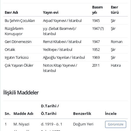
Basım
Eser
Eser Adı
Yayın evi
yılı
türü
Bu Şehrin Çocukları
Arpad Yayınevi / İstanbul
1945
Şiir
Rüzgârlarım
y.y. (Sebat Basımevi) /
1947 (?)
Şiir
Konuşuyor
İstanbul
Geri Dönemezsin
Remzi Kitabevi / İstanbul
1947
Roman
Ortalık
Yeditepe / İstanbul
1952
Şiir
Irgatın Türküsü
Ağaoğlu Yayınları / İstanbul
1969
Şiir
Çok Yaşasın Ölüler
Notos Kitap Yayınevi /
2011
Hatıra
İstanbul
İlişkili Maddeler
D.Tarihi /
Sn.
Madde Adı
Ö.Tarihi
Benzerlik
İncele
1
M. Niyazi
d. 1919 - ö. 1
Doğum Yeri
Görüntüle