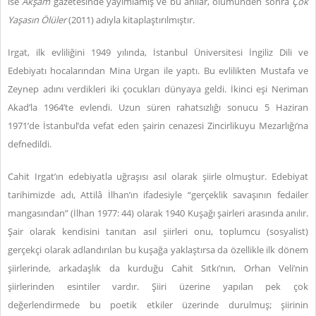
ise
Akşam
gazetesinde yayımlamış ve bu anılar, ölümünden sonra
Çok
Yaşasın Ölüler
(2011) adıyla kitaplaştırılmıştır.
Irgat, ilk evliliğini 1949 yılında, İstanbul Üniversitesi İngiliz Dili ve
Edebiyatı hocalarından Mina Urgan ile yaptı. Bu evlilikten Mustafa ve
Zeynep adını verdikleri iki çocukları dünyaya geldi. İkinci eşi Neriman
Akad’la 1964’te evlendi. Uzun süren rahatsızlığı sonucu 5 Haziran
1971’de İstanbul’da vefat eden şairin cenazesi Zincirlikuyu Mezarlığı’na
defnedildi.
Cahit Irgat’ın edebiyatla uğraşısı asıl olarak şiirle olmuştur. Edebiyat
tarihimizde adı, Attilâ İlhan’ın ifadesiyle “gerçeklik savaşının fedailer
mangasından” (İlhan 1977: 44) olarak 1940 Kuşağı şairleri arasında anılır.
Şair olarak kendisini tanıtan asıl şiirleri onu, toplumcu (sosyalist)
gerçekçi olarak adlandırılan bu kuşağa yaklaştırsa da özellikle ilk dönem
şiirlerinde, arkadaşlık da kurduğu Cahit Sıtkı’nın, Orhan Veli’nin
şiirlerinden esintiler vardır. Şiiri üzerine yapılan pek çok
değerlendirmede bu poetik etkiler üzerinde durulmuş; şiirinin