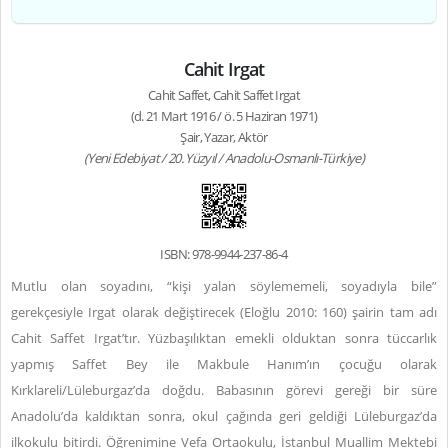
Cahit Irgat
Cahit Saffet, Cahit Saffet Irgat
(d. 21 Mart 1916 / ö. 5 Haziran 1971)
Şair, Yazar, Aktör
(Yeni Edebiyat / 20. Yüzyıl / Anadolu-Osmanlı-Türkiye)
ISBN: 978-9944-237-86-4
Mutlu olan soyadını, “kişi yalan söylememeli, soyadıyla bile”
gerekçesiyle Irgat olarak değiştirecek (Eloğlu 2010: 160) şairin tam adı
Cahit Saffet Irgat’tır. Yüzbaşılıktan emekli olduktan sonra tüccarlık
yapmış Saffet Bey ile Makbule Hanım’ın çocuğu olarak
Kırklareli/Lüleburgaz’da doğdu. Babasının görevi gereği bir süre
Anadolu’da kaldıktan sonra, okul çağında geri geldiği Lüleburgaz’da
ilkokulu bitirdi. Öğrenimine Vefa Ortaokulu, İstanbul Muallim Mektebi