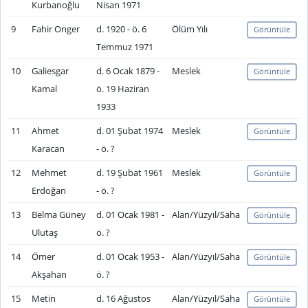
Kurbanoğlu
Nisan 1971
9
Fahir Onger
d. 1920 - ö. 6
Ölüm Yılı
Görüntüle
Temmuz 1971
10
Galiesgar
d. 6 Ocak 1879 -
Meslek
Görüntüle
Kamal
ö. 19 Haziran
1933
11
Ahmet
d. 01 Şubat 1974
Meslek
Görüntüle
Karacan
- ö. ?
12
Mehmet
d. 19 Şubat 1961
Meslek
Görüntüle
Erdoğan
- ö. ?
13
Belma Güney
d. 01 Ocak 1981 -
Alan/Yüzyıl/Saha
Görüntüle
Ulutaş
ö. ?
14
Ömer
d. 01 Ocak 1953 -
Alan/Yüzyıl/Saha
Görüntüle
Akşahan
ö. ?
15
Metin
d. 16 Ağustos
Alan/Yüzyıl/Saha
Görüntüle