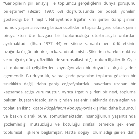
“Garipçilerin şiir anlayışı ile toplumcu gerçekçilerin dünya görüşünü
birleştirme” (Bezirci 1997: 63) doğrultusunda bir poetik yönelim
gösterdiği belirtilmiştir. Nihayetinde Irgat’ın kimi şiirleri Garip şiirinin
humor, yaşama sevinci gibi bazı özelliklerini taşısa da genel olarak şiirini
bireycilikten öte kavgacı bir toplumculuğa oturtmasıyla onlardan
ayrılmaktadır (İlhan 1977: 44) ve şiirine zamanla her türlü etkinin
uzağında özgün bir bireşim kazandırabilmiştir. Şiirlerinin hareket noktası
ve odağı dış dünya, özellikle de sorunsallaştırdığı toplum ilişkilerdir. Öyle
ki toplumdaki çelişkilerden kaynağını alan bir duyarlılık birçok şiirine
egemendir. Bu duyarlılık, yalnız içinde yaşanılan toplumu gözeten bir
sınırlılıkta değil, daha geniş coğrafyalardaki hayatlara uzanan bir
kapsamda açığa vurulmuştur. Ayrıca Irgat’ın şiirleri bir nevi, topluma
bakışını kuşatan ideolojisinin içinden seslenir. Hakkında dava açılan ve
toplatılan ikinci kitabı
Rüzgârlarım Konuşuyor
’daki şiirler, daha bütüncül
ve baskın olarak bunu somutlamaktadır. İnsanoğlunun yaşantısında
gözlemlediği mutsuzluğu ve kötülüğü sınıfsal temelde şekillenen
toplumsal ilişkilere bağlamıştır. Hatta doğayı olumladığı şiirleri dahi