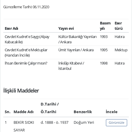
Güncelleme Tarihi: 06.11.2020
Basım
Eser
Eser Adı
Yayın evi
yılı
türü
Cevdet Kudret'e Saygı (Alpay
Kültür Bakanlığı Yayınları
1993
Hatıra
Kabacalı ile)
/ Ankara
Cevdet Kudret'e Mektuplar
Ümit Yayınları / Ankara
1995
Mektup
(Handan İnci ile)
İhsan Benimle Çalışır mısın?
İnkılâp Kitabevi /
1998
Hatıra
İstanbul
İlişkili Maddeler
D.Tarihi /
Sn.
Madde Adı
Ö.Tarihi
Benzerlik
İncele
1
BEKİR SIDKI
d. 1888 - ö. 1937
Doğum Yeri
Görüntüle
SAYAR