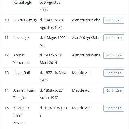
Karaalioğlu
ö. 9 Ağustos
1995
10
Şükrü Gümüş
d. 1948 - ö. 28
Alan/Yüzyıl/Saha
Görüntüle
Ağustos 1984
11
İhsan Işık
d. 4 Mayıs 1952 -
Alan/Yüzyıl/Saha
Görüntüle
ö. ?
12
Ahmet
d. 1932 - ö. 31
Alan/Yüzyıl/Saha
Görüntüle
Yorulmaz
Mart 2014
13
İhsan Raif
d. 1877 - ö. Nisan
Madde Adı
Görüntüle
1926
14
Ahmet İhsan
d. 1868 - ö. 27
Madde Adı
Görüntüle
Tokgöz
Aralık 1942
15
YAVUZER,
d. 01.02.1960 - ö.
Madde Adı
Görüntüle
İhsan
?
Yavuzer