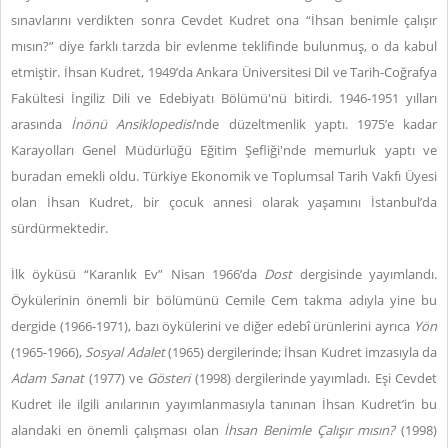
sınavlarını verdikten sonra Cevdet Kudret ona “İhsan benimle çalışır
mısın?” diye farklı tarzda bir evlenme teklifinde bulunmuş, o da kabul
etmiştir. İhsan Kudret, 1949’da Ankara Üniversitesi Dil ve Tarih-Coğrafya
Fakültesi İngiliz Dili ve Edebiyatı Bölümü'nü bitirdi. 1946-1951 yılları
arasında
İnönü Ansiklopedisi
’nde düzeltmenlik yaptı. 1975’e kadar
Karayolları Genel Müdürlüğü Eğitim Şefliği'nde memurluk yaptı ve
buradan emekli oldu. Türkiye Ekonomik ve Toplumsal Tarih Vakfı Üyesi
olan İhsan Kudret, bir çocuk annesi olarak yaşamını İstanbul’da
sürdürmektedir.
İlk öyküsü “Karanlık Ev” Nisan 1966’da
Dost
dergisinde yayımlandı.
Öykülerinin önemli bir bölümünü Cemile Cem takma adıyla yine bu
dergide (1966-1971), bazı öykülerini ve diğer edebî ürünlerini ayrıca
Yön
(1965-1966),
Sosyal Adalet
(1965) dergilerinde; İhsan Kudret imzasıyla da
Adam Sanat
(1977) ve
Gösteri
(1998) dergilerinde yayımladı. Eşi Cevdet
Kudret ile ilgili anılarının yayımlanmasıyla tanınan İhsan Kudret’in bu
alandaki en önemli çalışması olan
İhsan Benimle Çalışır mısın?
(1998)