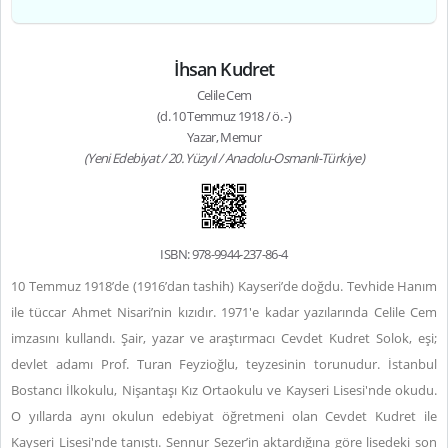
İhsan Kudret
Celile Cem
(d. 10 Temmuz 1918 / ö. -)
Yazar, Memur
(Yeni Edebiyat / 20. Yüzyıl / Anadolu-Osmanlı-Türkiye)
ISBN: 978-9944-237-86-4
10 Temmuz 1918’de (1916’dan tashih) Kayseri’de doğdu. Tevhide Hanım
ile tüccar Ahmet Nisari’nin kızıdır. 1971'e kadar yazılarında Celile Cem
imzasını kullandı. Şair, yazar ve araştırmacı Cevdet Kudret Solok, eşi;
devlet adamı Prof. Turan Feyzioğlu, teyzesinin torunudur. İstanbul
Bostancı İlkokulu, Nişantaşı Kız Ortaokulu ve Kayseri Lisesi'nde okudu.
O yıllarda aynı okulun edebiyat öğretmeni olan Cevdet Kudret ile
Kayseri Lisesi'nde tanıştı. Sennur Sezer’in aktardığına göre lisedeki son