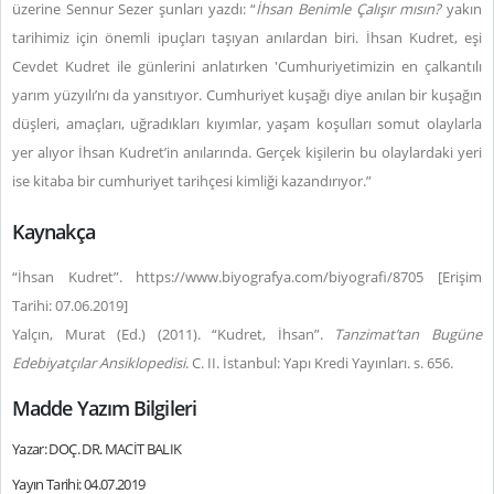
üzerine Sennur Sezer şunları yazdı: “
İhsan Benimle Çalışır mısın?
yakın
tarihimiz için önemli ipuçları taşıyan anılardan biri. İhsan Kudret, eşi
Cevdet Kudret ile günlerini anlatırken 'Cumhuriyetimizin en çalkantılı
yarım yüzyılı’nı da yansıtıyor. Cumhuriyet kuşağı diye anılan bir kuşağın
düşleri, amaçları, uğradıkları kıyımlar, yaşam koşulları somut olaylarla
yer alıyor İhsan Kudret’in anılarında. Gerçek kişilerin bu olaylardaki yeri
ise kitaba bir cumhuriyet tarihçesi kimliği kazandırıyor.”
Kaynakça
“İhsan Kudret”. https://www.biyografya.com/biyografi/8705 [Erişim
Tarihi: 07.06.2019]
Yalçın, Murat (Ed.) (2011). “Kudret, İhsan”.
Tanzimat’tan Bugüne
Edebiyatçılar Ansiklopedisi
. C. II. İstanbul: Yapı Kredi Yayınları. s. 656.
Madde Yazım Bilgileri
Yazar: DOÇ. DR. MACİT BALIK
Yayın Tarihi: 04.07.2019