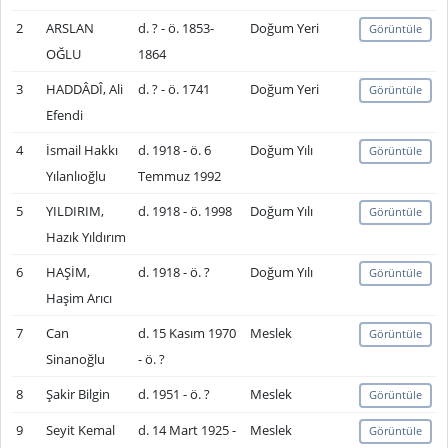
2
ARSLAN
d. ? - ö. 1853-
Doğum Yeri
Görüntüle
OĞLU
1864
3
HADDÂDÎ, Ali
d. ? - ö. 1741
Doğum Yeri
Görüntüle
Efendi
4
İsmail Hakkı
d. 1918 - ö. 6
Doğum Yılı
Görüntüle
Yılanlıoğlu
Temmuz 1992
5
YILDIRIM,
d. 1918 - ö. 1998
Doğum Yılı
Görüntüle
Hazık Yıldırım
6
HAŞİM,
d. 1918 - ö. ?
Doğum Yılı
Görüntüle
Haşim Arıcı
7
Can
d. 15 Kasım 1970
Meslek
Görüntüle
Sinanoğlu
- ö. ?
8
Şakir Bilgin
d. 1951 - ö. ?
Meslek
Görüntüle
9
Seyit Kemal
d. 14 Mart 1925 -
Meslek
Görüntüle