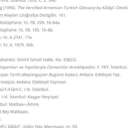
mire. İstanbul 1333. C. 2. 394.
rg (1996).
The Versified Armenian-Turkish Glossary by Kâlâyî
. Cleve
am Alayları Litoğrafya Destgâhı. 161.
î Kütüphane. Yz. FB. 259. 1b-64a.
ütüphane. Yz. FB. 165. 1b-6b.
. Yz. A 2741. 17a
. Yz. A. 1879. 36b.
hanesi. İzmirli İsmail Hakkı. No. 3382/2.
 Yaşamları ve Yapıtlarıyla Osmanlılar Ansiklopedisi
. II. YKY. İstanbul
yatı Tarihi (Başlangıçtan Bugüne Kadar)
. Ankara: Edebiyat Yay.
tolojisi
. Ankara: Edebiyat Yayınevi.
ü'l-A'lâm
C. I-VI. İstanbul.
. I-VI. İstanbul: Kaşgar Neşriyat.
nbul: Matbaa-ı Âmire.
t Bey Matbaası.
.
fî-i Kâlâyî”.
İslâm Yolu Mecmuası.
nr: 53.