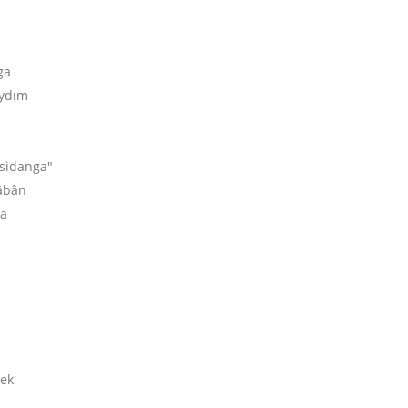
ga
aydım
"sidanga"
tâbân
ga
dek