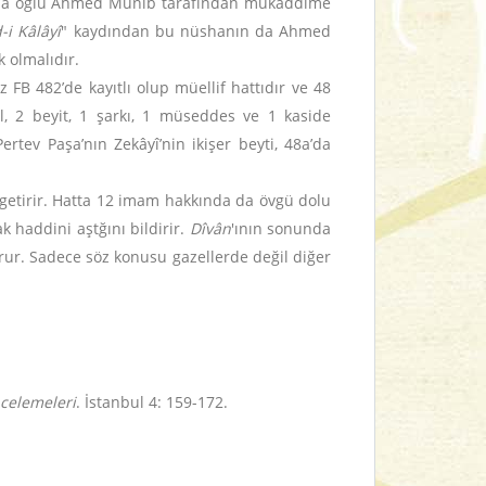
'a oğlu Ahmed Münîb tarafından mukaddime
-i Kâlâyî
" kaydından bu nüshanın da Ahmed
k olmalıdır.
FB 482’de kayıtlı olup müellif hattıdır ve 48
l, 2 beyit, 1 şarkı, 1 müseddes ve 1 kaside
ertev Paşa’nın Zekâyî’nin ikişer beyti, 48a’da
e getirir. Hatta 12 imam hakkında da övgü dolu
k haddini aştğını bildirir.
Dîvân
'ının sonunda
urur. Sadece söz konusu gazellerde değil diğer
ncelemeleri
. İstanbul 4: 159-172.