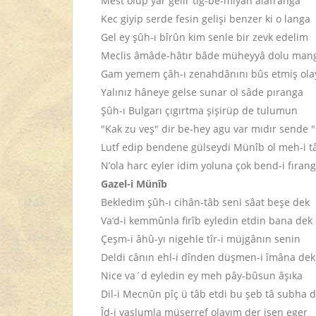
Mest olup yâr gelir tîg-be-miyân alafranga
Kec giyip serde fesin gelişi benzer ki o langa
Gel ey şûh-ı bîrûn kim senle bir zevk edelim
Meclis âmâde-hâtır bâde müheyyâ dolu man
Gam yemem çâh-ı zenahdânını bûs etmiş ol
Yalınız hâneye gelse sunar ol sâde pıranga
Şûh-ı Bulgarı çıgırtma şişirüp de tulumun
"Kak zu veş" dir be-hey agu var mıdır sende 
Lutf edip bendene gülseydi Münîb ol meh-i 
N’ola harc eyler idim yoluna çok bend-i fıran
Gazel-i Münîb
Bekledim şûh-ı cihân-tâb seni sâat beşe dek
Va‘d-i kemmûnla firîb eyledin etdin bana dek
Çeşm-i âhû-yı nigehle tîr-i müjgânın senin
Deldi cânın ehl-i dînden düşmen-i îmâna dek
Nice va´d eyledin ey meh pây-bûsun âşıka
Dil-i Mecnûn pîç ü tâb etdi bu şeb tâ subha 
Îd-i vaslumla müşerref olayım der isen eger