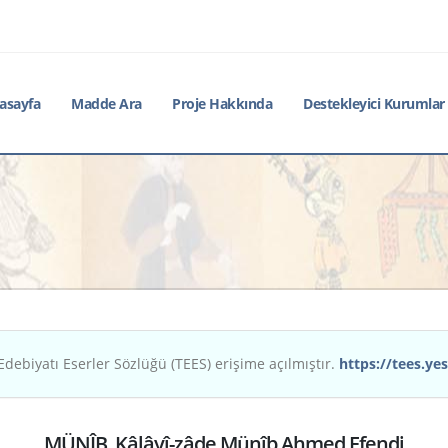
asayfa
Madde Ara
Proje Hakkında
Destekleyici Kurumlar
Edebiyatı Eserler Sözlüğü (TEES) erişime açılmıştır.
https://tees.yes
MÜNÎB, Kâlâyî-zâde Münîb Ahmed Efendi