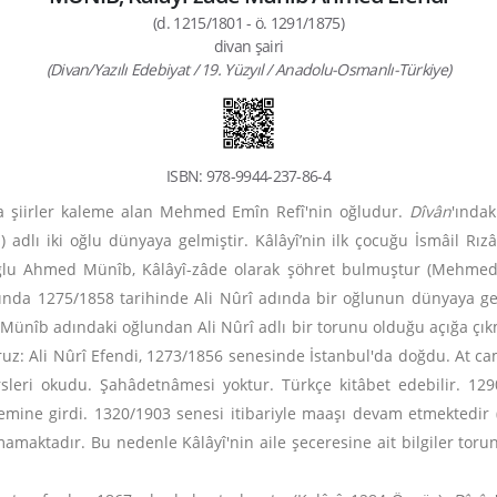
(d. 1215/1801 - ö. 1291/1875)
divan şairi
(Divan/Yazılı Edebiyat / 19. Yüzyıl / Anadolu-Osmanlı-Türkiye)
ISBN: 978-9944-237-86-4
a şiirler kaleme alan Mehmed Emîn Refî'nin oğludur.
Dîvân
'ındak
adlı iki oğlu dünyaya gelmiştir. Kâlâyî’nin ilk çocuğu İsmâil Rı
ci oğlu Ahmed Münîb, Kâlâyî-zâde olarak şöhret bulmuştur (Mehme
arında 1275/1858 tarihinde Ali Nûrî adında bir oğlunun dünyaya ge
 Münîb adındaki oğlundan Ali Nûrî adlı bir torunu olduğu açığa çıkm
ruz: Ali Nûrî Efendi, 1273/1856 senesinde İstanbul'da doğdu. At ca
leri okudu. Şahâdetnâmesi yoktur. Türkçe kitâbet edebilir. 129
mine girdi. 1320/1903 senesi itibariyle maaşı devam etmektedir 
mamaktadır. Bu nedenle Kâlâyî'nin aile şeceresine ait bilgiler toru