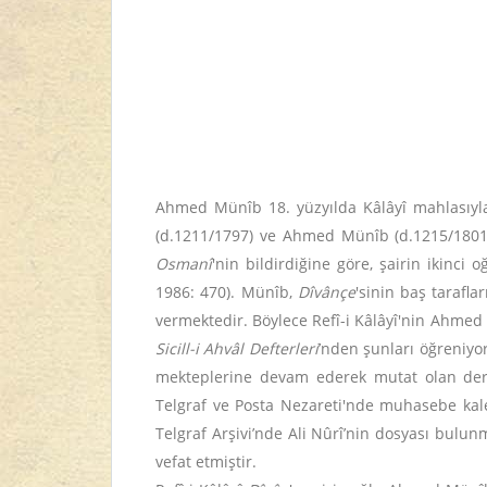
Ahmed Münîb 18. yüzyılda Kâlâyî mahlasıyl
(d.1211/1797) ve Ahmed Münîb (d.1215/1801) 
Osmanî
'nin bildirdiğine göre, şairin ikin
1986: 470). Münîb,
Dîvânçe
'sinin baş tarafl
vermektedir. Böylece Refî-i Kâlâyî'nin Ahmed
Sicill-i Ahvâl Defterleri
’nden şunları öğreniyo
mekteplerine devam ederek mutat olan ders
Telgraf ve Posta Nezareti'nde muhasebe kale
Telgraf Arşivi’nde Ali Nûrî’nin dosyası bulun
vefat etmiştir.