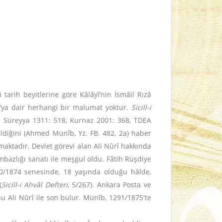
i tarih beyitlerine göre Kâlâyî’nin İsmâil Rızâ
zâ’ya dair herhangi bir malumat yoktur.
Sicill-i
d Süreyya 1311: 518, Kurnaz 2001: 368, TDEA
ldiğini (Ahmed Münîb, Yz. FB. 482, 2a) haber
aktadır. Devlet görevi alan Ali Nûrî hakkında
mbazlığı sanatı ile meşgul oldu. Fâtih Rüşdiye
0/1874 senesinde, 18 yaşında olduğu hâlde,
(
Sicill-i Ahvâl Defteri
, 5/267). Ankara Posta ve
nu Ali Nûrî ile son bulur. Münîb, 1291/1875'te