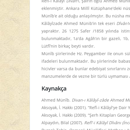
Refî-i Kâlâyî
Dîvân
'ı, şairin oğlu Ahmed Münîb
eklenmiştir. Ankara Millî Kütüphane'deki nüs
Münîb’e ait olduğu anlaşılmıştır. Bu nüsha müe
Kâlâyîzade Ahmed Münib’in tek eseri
Dîvân'
yapraktır. 26 1275 Safer /1858 yılında ist
bulunmaktadır, 1a'da Agâh’ın bir gazeli, 1b, 
Lütfî’nin birkaç beyti vardır.
Münîb şiirlerinde Hz. Peygamber ile onun süla
ifadeleri bulunmaktadır. Bu şiirlerinde babası
hicivler varsa da bunlar edebiyat sınırlarını
manzumelerde de vezne bir türlü uymaması Ahm
Kaynakça
Ahmed Münîb.
Divan-ı Kâlâyî-zâde
Ahmed Mü
Aksoyak, İ. Hakkı (2001). “Refî-i Kâlâyî'ye Dai
Aksoyak, İ. Hakkı (2009). “Şerh Kitapları Georg
Alpaydın, Bilal (2007).
Refî‘-i Kâlâyî Dîvânı (İ