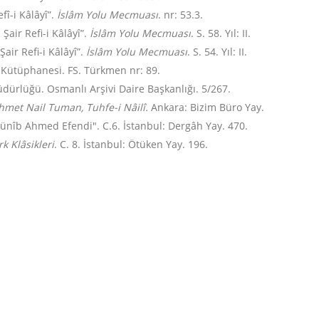
fî-i Kâlâyî”.
İslâm Yolu Mecmuası
. nr: 53.3.
Şair Refi-i Kâlâyî”.
İslâm Yolu Mecmuası
. S. 58. Yıl: II.
Şair Refi-i Kâlâyî”.
İslâm Yolu Mecmuası
. S. 54. Yıl: II.
 Kütüphanesi. FS. Türkmen nr: 89.
üdürlüğü. Osmanlı Arşivi Daire Başkanlığı. 5/267.
met Nail Tuman, Tuhfe-i Nâilî.
Ankara: Bizim Büro Yay.
Münîb Ahmed Efendi". C.6. İstanbul: Dergâh Yay. 470.
k Klâsikleri
. C. 8. İstanbul: Ötüken Yay. 196.