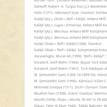
Bursalı Tahir.
Osmanlı Müellifleri
. Matbaa-ı A
Dankoff, Robert -A. Turgut Kut-J.J.S Weitenbe
Fatîn (1271).
Hâtimetü’l-Eşâr
. İstanbul: İstihk
Kalâyî (yty.).
Dîvân-ı Refî-i Kâlâyî
. Ankara Mill
Kalâyî (yty.).
Lugat-i Ermeniye
. Ankara Millî K
Kalâyî (yty.).
Mecmua
. Ankara Millî Kütüphane
Kalâyî (yty.).
Mecmua
. Ankara Millî Kütüphane
Kalâyî
Dîvân-ı Refî-i Kâlâyî
(1284). İstanbul.
Kalâyî
Dîvân-ı Refî-i Kâlâyî
. Süleymaniye Kütüp
Karavelioğlu, Murat Ali (1999).
“Refî-i Kâlâyî
”.
Kocatürk, Vasfi Mahir (1964).
Büyük Türk Edebi
Kocatürk, Vasfi Mahir (1967).
Türk Edebiyatı An
M. Şemseddin Sami (1306-16/1889-93).
Kâmûs
M. Şemseddin Sami (1996).
Kâmûsü'l-A'lâm
C
Mehmed Süreyya (1311).
Sicill-i Osmanî
. İsta
Muallim Naci (1308)
. Esâmî
. İstanbul: Mahmu
Münîb (1858).
Dîvân-ı Münîb
. 06 Mil Yz FB 482
Olgun, Tahir (6 Ekim 1949). “Edebi Bahisler: Re