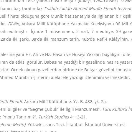
 tarafından 1867 yılında bastırılmıştır (Kalâyî, 1284 Önsöz).
Dîvân
hanın baş tarafındaki "
sâhib-i kitâb Ahmed Münîb Efendi ferzend
llif hattı olduğuna göre Münîb hat sanatıyla da ilgilenen bir kişili
ıdır.
Dîvân
, Ankara Millî Kütüphane Yazmalar Koleksiyonu 06 Mil Yz 
insah edilmiştir. İçinde 1 müsemmen, 2 na't, 7 medhiye, 39 gaze
2a'da iki şarkı, 3a'da iki manzum tarih, 46b'de Refî-i Kâlâyî’nin, P
lesine yani Hz. Ali ve Hz. Hasan ve Hüseyin’e olan bağlılığını dil
nın da etkisi görülür. Babasına yazdığı bir gazelinde nazire yazara
 zorlar. Örnek alınan gazellerden birinde de Bulgar güzelini konuşt
ed Münîb’in şiirlerini alelacele yazdığı izlenimini vermektedir.
nîb Efendi
. Ankara Millî Kütüphane. Yz. B. 482. yk. 2a.
r Yeni Bilgiler ve “Geçme Çubuk” ile İlgili Manzumesi”.
Türk Kültürü İ
e Prior’u Tanır mı?”.
Turkish Studies
4: 13-21.
nceleme-Metin).
Yüksek Lisans Tezi. İstanbul: İstanbul Üniversitesi.