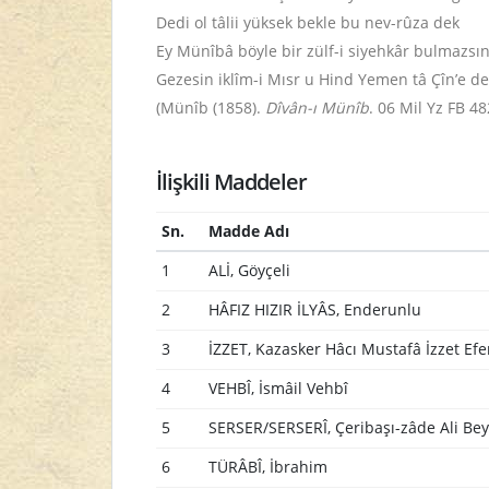
Dedi ol tâlii yüksek bekle bu nev-rûza dek
Ey Münîbâ böyle bir zülf-i siyehkâr bulmazsı
Gezesin iklîm-i Mısr u Hind Yemen tâ Çîn’e d
(Münîb (1858).
Dîvân-ı Münîb
. 06 Mil Yz FB 48
İlişkili Maddeler
Sn.
Madde Adı
1
ALİ, Göyçeli
2
HÂFIZ HIZIR İLYÂS, Enderunlu
3
İZZET, Kazasker Hâcı Mustafâ İzzet Efe
4
VEHBÎ, İsmâil Vehbî
5
SERSER/SERSERÎ, Çeribaşı-zâde Ali Bey
6
TÜRÂBÎ, İbrahim