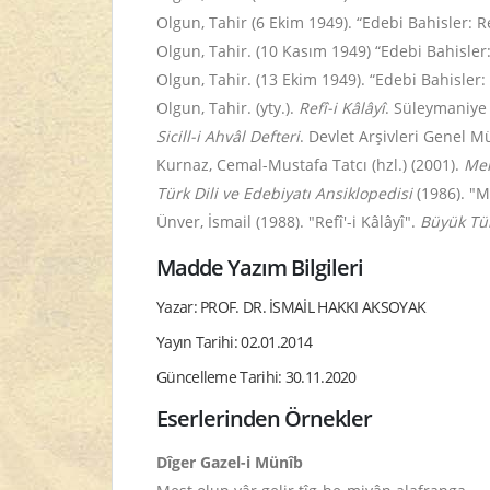
Olgun, Tahir (6 Ekim 1949). “Edebi Bahisler: Re
Olgun, Tahir. (10 Kasım 1949) “Edebi Bahisler: 
Olgun, Tahir. (13 Ekim 1949). “Edebi Bahisler: 
Olgun, Tahir. (yty.).
Refî-i Kâlâyî
. Süleymaniye
Sicill-i Ahvâl Defteri
. Devlet Arşivleri Genel M
Kurnaz, Cemal-Mustafa Tatcı (hzl.) (2001).
Meh
Türk Dili ve Edebiyatı Ansiklopedisi
(1986). "
Ünver, İsmail (1988). "Refî'-i Kâlâyî".
Büyük Tür
Madde Yazım Bilgileri
Yazar: PROF. DR. İSMAİL HAKKI AKSOYAK
Yayın Tarihi: 02.01.2014
Güncelleme Tarihi: 30.11.2020
Eserlerinden Örnekler
Dîger Gazel-i Münîb