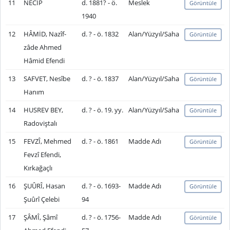
11
NECİP
d. 1881? - ö.
Meslek
Görüntüle
1940
12
HÂMİD, Nazîf-
d. ? - ö. 1832
Alan/Yüzyıl/Saha
Görüntüle
zâde Ahmed
Hâmid Efendi
13
SAFVET, Nesîbe
d. ? - ö. 1837
Alan/Yüzyıl/Saha
Görüntüle
Hanım
14
HUSREV BEY,
d. ? - ö. 19. yy.
Alan/Yüzyıl/Saha
Görüntüle
Radoviştalı
15
FEVZÎ, Mehmed
d. ? - ö. 1861
Madde Adı
Görüntüle
Fevzî Efendi,
Kırkağaçlı
16
ŞUÛRÎ, Hasan
d. ? - ö. 1693-
Madde Adı
Görüntüle
Şuûrî Çelebi
94
17
ŞÂMÎ, Şâmî
d. ? - ö. 1756-
Madde Adı
Görüntüle