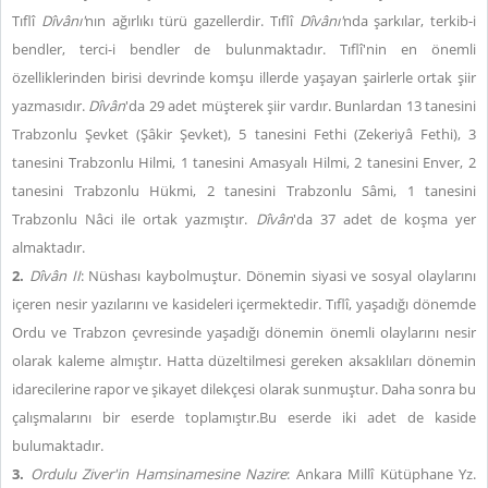
Tıflî
Dîvânı'
nın ağırlıkı türü gazellerdir. Tıflî
Dîvânı'
nda şarkılar, terkib-i
bendler, terci-i bendler de bulunmaktadır. Tıflî'nin en önemli
özelliklerinden birisi devrinde komşu illerde yaşayan şairlerle ortak şiir
yazmasıdır.
Dîvân
'da 29 adet müşterek şiir vardır. Bunlardan 13 tanesini
Trabzonlu Şevket (Şâkir Şevket), 5 tanesini Fethi (Zekeriyâ Fethi), 3
tanesini Trabzonlu Hilmi, 1 tanesini Amasyalı Hilmi, 2 tanesini Enver, 2
tanesini Trabzonlu Hükmi, 2 tanesini Trabzonlu Sâmi, 1 tanesini
Trabzonlu Nâci ile ortak yazmıştır.
Dîvân
'da 37 adet de koşma yer
almaktadır.
2.
Dîvân II
: Nüshası kaybolmuştur. Dönemin siyasi ve sosyal olaylarını
içeren nesir yazılarını ve kasideleri içermektedir. Tıflî, yaşadığı dönemde
Ordu ve Trabzon çevresinde yaşadığı dönemin önemli olaylarını nesir
olarak kaleme almıştır. Hatta düzeltilmesi gereken aksaklıları dönemin
idarecilerine rapor ve şikayet dilekçesi olarak sunmuştur. Daha sonra bu
çalışmalarını bir eserde toplamıştır.Bu eserde iki adet de kaside
bulumaktadır.
3.
Ordulu Ziver'in Hamsinamesine Nazire
: Ankara Millî Kütüphane Yz.