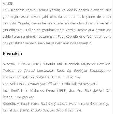
A.4353.
Tıflî, şiirlerinin çoğunu aruzla yazmış ve devrin önemli olaylarını dile
getirmiştir. Aslen divan şairi olmakla beraber halk şiirine de emek
vermiştir. Yaşadığı devrin belirgin özelliklerinden olan divan şiiri ve halk
şiiri etkileşimi, Tıflî’de de görülmektedir. Yazdığı koşmalarla devrin saz
şairleri arasına girmeyi başarmıştır. Fuat Köprülü onu “şöhretleri daha
çok yetiştikleri yerde bilinen saz şairleri” arasında saymıştır.
Kaynakça
Aksoyak, İ. Hakkı (2001). "Ordulu Tıflî Divanı'nda Müşterek Gazeller".
Trabzon ve Çevresi Uluslararası Tarih, Dil, Edebiyat Sempozyumu.
Trabzon: TC Trabzon Valiliği İl Kültür Müdürlüğü Yay.
Can, Sıtkı (1938).
Ordulu Şair Tıflî.
Ordu: Ordu Halkevi Neşriyatı.
İnal, İbnü'l-Emin Mahmud Kemal (1988).
Son Asır Türk Şairleri.
C.4.
İstanbul: Dergâh Yay.
Köprülü, M. Fuad (1964).
Türk Saz Şairleri.
C. IV. Ankara: Millî Kültür Yay.
Temel Uzlu (1972).
Ordulu Ozanlar.
Ordu: İl Basımevi.