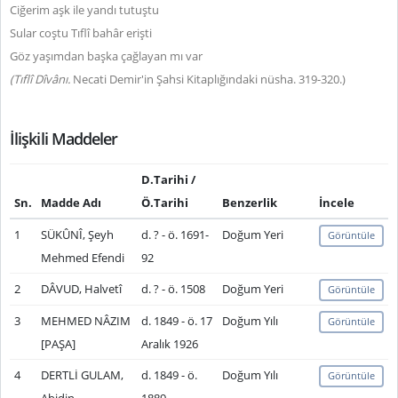
Ciğerim aşk ile yandı tutuştu
Sular coştu Tıflî bahâr erişti
Göz yaşımdan başka çağlayan mı var
(Tıflî Dîvânı.
Necati Demir'in Şahsi Kitaplığındaki nüsha. 319-320.)
İlişkili Maddeler
D.Tarihi /
Sn.
Madde Adı
Ö.Tarihi
Benzerlik
İncele
1
SÜKÛNÎ, Şeyh
d. ? - ö. 1691-
Doğum Yeri
Görüntüle
Mehmed Efendi
92
2
DÂVUD, Halvetî
d. ? - ö. 1508
Doğum Yeri
Görüntüle
3
MEHMED NÂZIM
d. 1849 - ö. 17
Doğum Yılı
Görüntüle
[PAŞA]
Aralık 1926
4
DERTLİ GULAM,
d. 1849 - ö.
Doğum Yılı
Görüntüle