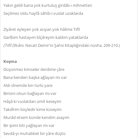
Yakın geldi bana yok kurtuluş girdâb-ı mihnetten
Seçilmez oldu hayfâ sâhib-i vuslat uzaklarda
Ziyâret eyleyen yok acıyan yok hâlime Tıflî
Garîbim hastayım bîçâreyim kaldım yataklarda
(Tıflî Dîvânı.
Necati Demir'in Şahsi Kitaplığındaki nüsha. 209-210.)
Koşma
Düşünmez kimseler derdime çâre
Bana benden başka ağlayan mı var
Aldı sînemde bin türlü yare
Birisini olsun bağlayan mı var
Hâşâ ki vuslatdan ümit keseyim
Takdîrim böyledir kime küseyim
Murâd etsem künde kendim asayım
Bir ipimi biti yağlayan mı var
Sevdâ-yı muhabbet bir yâre düştü