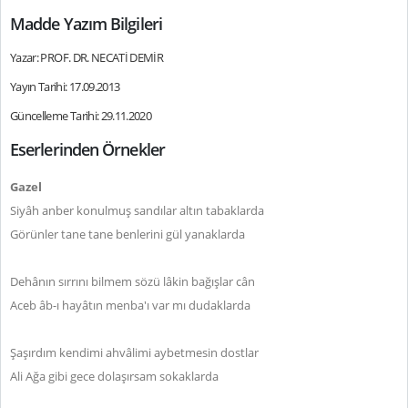
Madde Yazım Bilgileri
Yazar: PROF. DR. NECATİ DEMİR
Yayın Tarihi: 17.09.2013
Güncelleme Tarihi: 29.11.2020
Eserlerinden Örnekler
Gazel
Siyâh anber konulmuş sandılar altın tabaklarda
Görünler tane tane benlerini gül yanaklarda
Dehânın sırrını bilmem sözü lâkin bağışlar cân
Aceb âb-ı hayâtın menba'ı var mı dudaklarda
Şaşırdım kendimi ahvâlimi aybetmesin dostlar
Ali Ağa gibi gece dolaşırsam sokaklarda