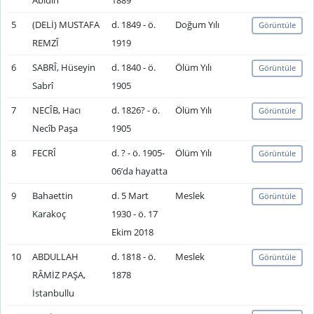
Abidin
1889
5
(DELİ) MUSTAFA
d. 1849 - ö.
Doğum Yılı
Görüntüle
REMZÎ
1919
6
SABRÎ, Hüseyin
d. 1840 - ö.
Ölüm Yılı
Görüntüle
Sabrî
1905
7
NECÎB, Hacı
d. 1826? - ö.
Ölüm Yılı
Görüntüle
Necîb Paşa
1905
8
FECRÎ
d. ? - ö. 1905-
Ölüm Yılı
Görüntüle
06’da hayatta
9
Bahaettin
d. 5 Mart
Meslek
Görüntüle
Karakoç
1930 - ö. 17
Ekim 2018
10
ABDULLAH
d. 1818 - ö.
Meslek
Görüntüle
RÂMİZ PAŞA,
1878
İstanbullu