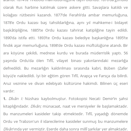
olarak Rus harbine katılmak üzere askere gitti. Savaşlara katıldı ve
kolağası rütbesini kazandı. 1877’de Ferahlı’da ambar memurluğuna,
1878’e Ordu kazası baş tahsildarlığına, aynı yıl mahkeme-i bidayet
başkâtipliğine, 1885’te Ordu kazası tahrirat katipliğine tayin edildi.
1890’da istifa etti. 1893’te Ordu kazası belediye başkanlığına 1895’te
fındık aşar memurluğuna, 1898’de Ordu kazası müftülüğüne atandı. Bir
ara köyüne çekildi, medrese kurdu ve burada müderrislik yaptı. 56
yaşında Ordu’da ölen Tıflî, vilayet binası yakınlarındaki mezarlığa
defnedildi. Bu mezarlığın kaldırılması sırasında kabri, Büben (Zafer
köyü)’e nakledildi. İyi bir eğitim gören Tıflî, Arapça ve Farsça da bilirdi.
Aruz veznine ve divan edebiyatı kültürüne hakimdi. Bilinen üç eseri
vardır:
1.
Dîvân I
:
Nüshası kaybolmuştur. Fotokopisi Necati Demir’in şahsi
kitaplığındadır.
Dîvân;
münacaat, naat ve mersiyeler ile başlamaktadır.
Bu manzumeleri kasideler takip etmektedir. Tıflî, yaşadığı dönemde
Ordu ve Trabzon'un il idarecilerine kasideler sunmuş bu manzumelere
Dîvân
'ında yer vermiştir. Eserde daha sonra millî şarkılar yer almaktadır.