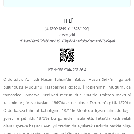
TIFLÎ
(d. 1266/1849 - ö. 1323/1905)
divan şairi
(Divan/Yazılı Edebiyat / 19. Yüzyıl / Anadolu-Osmanlı-Türkiye)
ISBN: 978-9944-237-86-4
Orduludur. Asıl adı Hasan Tahsin’dir. Babası Hasan Sıdkı’nın görevli
bulunduğu Mudurnu kasabasında doğdu. İlköğrenimini Mudurnu’da
tamamladı. Amasya Rüşdiyesi mezunudur. 1868’de Trabzon mektubî
kaleminde göreve başladı. 1869’da asker olarak Erzurum’a gitti. 1870’te
Ordu kazası tahrirat kâtipliğine, 1871’de Mecitözü ilçesi malmüdürlüğü
görevine getirildi. 1873’te bu görevden istifa etti, Fatsa’da kadı vekili
olarak göreve başladı. Aynı yıl oradan da ayrılarak Ordu’da başkâtipliğe
atandı. 1874’te Tirebolu malmüdürlüğüne tayin olundu. 1876’da gönüllü