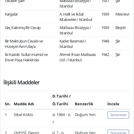
Üstadın Şairi
Matbaa-ı Ebüziyya /
1937
Şiir
İstanbul
Kargalar
A. Halit ve İkbal
1939
Mesnevi
Kitabevleri / İstanbul
Geç Kalınmış Bir Cevap
Matbaa-ı Ebüziyya /
1939
Eleştiri
İstanbul
Bir Mektubun Cevabı ve
Kader Basımevi /
1948
Şiir
Hüseyin Avni Ulaş’a
İstanbul
İki Kaside -Sultan Hamid ve
Ahmet İhsan Matbaası
1942
Şiir
Enver Paşa Hakkında-
Ltd. / İstanbul
İlişkili Maddeler
D.Tarihi /
Sn.
Madde Adı
Ö.Tarihi
Benzerlik
İncele
1
Sibel Köklü
d. 1969 - ö.
Doğum Yeri
Görüntüle
?
2
ÜVEYSÎ, Derviş
d. ? - ö.
Doğum Yeri
Görüntüle