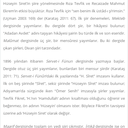
Hüseyin Siret’in şiire yönelmesinde Rıza Tevfik ve Recaizade Mahmut
Ekrem’in etkisi büyüktür. Rıza Tevfik için “sen benim ilk üstâd-ı şi’rimsin.”
(Uçman 2003: 169) der (Karataş 2011: 67). İlk şiir denemeleri,
Mekteb
dergisinde yayımlanır. Bu dergide dört şiir, bir hikâyesi bulunur;
"Adadan Avdet" adını taşıyan hikâyesi şairin bu türde ilk ve son eseridir.
Malûmat
dergisinde üç şiir, bir mensûresi yayımlanır. Bu iki dergide
çıkan şiirleri, Divan şiiri tarzındadır.
1896 yılından itibaren
Servet-i Fünun d
ergisinde yazmaya başlar.
Dergide otuz üç şiiri yayımlanır, bunlardan biri mensur şiirdir (Karataş
2011: 71).
Servet-i Fünûn
’daki ilk yazılarında “H. Sîret” imzasını kullanır.
İlk on beş şiirinde “Sîret”, sekiz şiirinde “Hüseyin Sîret” imzası bulunur;
Adıyaman’da sürgünde iken “Ömer Senih” imzasıyla şiirler yayımlar.
Tevfik Fikret, ‘H.’nın ‘Hamdullah’ adının kısaltması olduğunu öğrenir ve
beğenmez, ön adının ‘Hüseyin’ olmasını ister. Böylece Fikret’in tavsiyesi
üzerine adı ‘Hüseyin Siret’ olarak değişir.
Maarif
dergisinde toplam on yedi şiiri çıkmıştır.
İrtikâ
dergisinde ise on