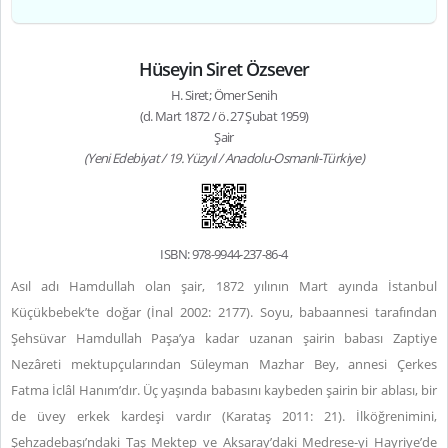
Hüseyin Siret Özsever
H. Siret; Ömer Senih
(d. Mart 1872 / ö. 27 Şubat 1959)
Şair
(Yeni Edebiyat / 19. Yüzyıl / Anadolu-Osmanlı-Türkiye)
ISBN: 978-9944-237-86-4
Asıl adı Hamdullah olan şair, 1872 yılının Mart ayında İstanbul
Küçükbebek’te doğar (İnal 2002: 2177). Soyu, babaannesi tarafından
Şehsüvar Hamdullah Paşa’ya kadar uzanan şairin babası Zaptiye
Nezâreti mektupçularından Süleyman Mazhar Bey, annesi Çerkes
Fatma İclâl Hanım’dır. Üç yaşında babasını kaybeden şairin bir ablası, bir
de üvey erkek kardeşi vardır (Karataş 2011: 21). İlköğrenimini,
Şehzadebaşı’ndaki Taş Mektep ve Aksaray’daki Medrese-yi Hayriye’de