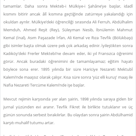
tamamlar. Daha sonra Mekteb-i Mülkiye-i Şahâne’ye başlar, idadî
kısmını bitirir ancak âlî kısmına geçtiğinde zatürreye yakalandığı için
okuldan ayrılır. Mülkiye’deki öğrenciliği sırasında Ali Ferruh, Abdülhalim
Memduh, Ahmed Reşit (Rey), Süleyman Nesib, İbnülemin Mahmut
Kemal (İnal), Asım Paşazade İrfan, Ali Kemal ve Rıza Tevfik (Bölükbaşı)
gibi isimler başta olmak üzere pek çok arkadaş edinir. İyileştikten sonra
Kadıköy’deki Frerler Mektebi’ne devam eder, iki yıl Fransızca öğrenimi
görür. Ancak buradaki öğrenimini de tamamlayamaz; eğitim hayatı
böylece sona erer. 1895 yılında bir süre Hariciye Nezareti Mektubî
Kalemi’nde maaşsız olarak çalışır. Kısa süre sonra ‘yüz elli kuruş’ maaş ile
Nafia Nezareti Tercüme Kalemi’nde işe başlar.
Mevcut rejimin karşısında yer alan şairin, 1898 yılında saraya giden bir
jurnal yüzünden evi aranır. Tevfik Fikret ile birlikte tutuklanır ve üç
günün sonunda serbest bırakılırlar. Bu olaydan sonra şairin Abdülhamid
karşıtı muhalif tutumu artar.