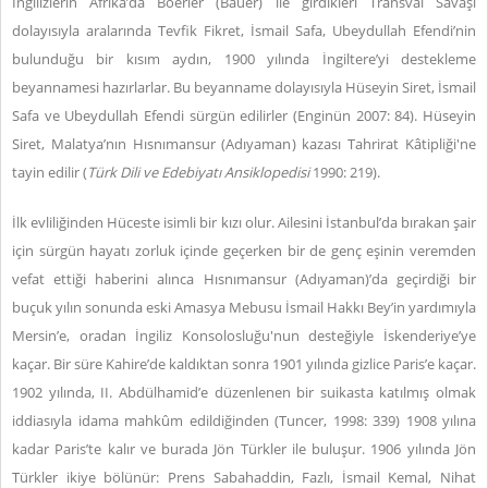
İngilizlerin Afrika’da Boerler (Bauer) ile girdikleri Transval Savaşı
dolayısıyla aralarında Tevfik Fikret, İsmail Safa, Ubeydullah Efendi’nin
bulunduğu bir kısım aydın, 1900 yılında İngiltere’yi destekleme
beyannamesi hazırlarlar. Bu beyanname dolayısıyla Hüseyin Siret, İsmail
Safa ve Ubeydullah Efendi sürgün edilirler (Enginün 2007: 84). Hüseyin
Siret, Malatya’nın Hısnımansur (Adıyaman) kazası Tahrirat Kâtipliği'ne
tayin edilir (
Türk Dili ve Edebiyatı Ansiklopedisi
1990: 219).
İlk evliliğinden Hüceste isimli bir kızı olur. Ailesini İstanbul’da bırakan şair
için sürgün hayatı zorluk içinde geçerken bir de genç eşinin veremden
vefat ettiği haberini alınca Hısnımansur (Adıyaman)’da geçirdiği bir
buçuk yılın sonunda eski Amasya Mebusu İsmail Hakkı Bey’in yardımıyla
Mersin’e, oradan İngiliz Konsolosluğu'nun desteğiyle İskenderiye’ye
kaçar. Bir süre Kahire’de kaldıktan sonra 1901 yılında gizlice Paris’e kaçar.
1902 yılında, II. Abdülhamid’e düzenlenen bir suikasta katılmış olmak
iddiasıyla idama mahkûm edildiğinden (Tuncer, 1998: 339) 1908 yılına
kadar Paris’te kalır ve burada Jön Türkler ile buluşur. 1906 yılında Jön
Türkler ikiye bölünür: Prens Sabahaddin, Fazlı, İsmail Kemal, Nihat