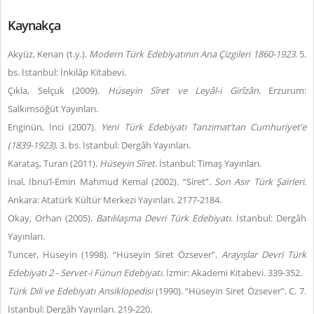
Kaynakça
Akyüz, Kenan (t.y.).
Modern Türk Edebiyatının Ana Çizgileri 1860-1923
. 5.
bs. İstanbul: İnkılâp Kitabevi.
Çıkla, Selçuk (2009).
Hüseyin Sîret ve Leyâl-i Girîzân
. Erzurum:
Salkımsöğüt Yayınları.
Enginün, İnci (2007).
Yeni Türk Edebiyatı Tanzimat’tan Cumhuriyet’e
(1839-1923)
. 3. bs. İstanbul: Dergâh Yayınları.
Karataş, Turan (2011).
Hüseyin Sîret
. İstanbul: Timaş Yayınları.
İnal, İbnü’l-Emin Mahmud Kemal (2002). “Siret”.
Son Asır Türk Şairleri.
Ankara: Atatürk Kültür Merkezi Yayınları. 2177-2184.
Okay, Orhan (2005).
Batılılaşma Devri Türk Edebiyatı
. İstanbul: Dergâh
Yayınları.
Tuncer, Hüseyin (1998). “Hüseyin Siret Özsever”.
Arayışlar Devri Türk
Edebiyatı 2 - Servet-i Fünun Edebiyatı
. İzmir: Akademi Kitabevi. 339-352.
Türk Dili ve Edebiyatı Ansiklopedisi
(1990). “Hüseyin Siret Özsever”. C. 7.
İstanbul: Dergâh Yayınları. 219-220.