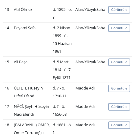
13
Atıf Ölmez
d. 1895 - ö.
Alan/Yüzyıl/Saha
Görüntüle
?
14
Peyami Safa
d. 2 Nisan
Alan/Yüzyıl/Saha
Görüntüle
1899 - ö.
15 Haziran
1961
15
Ali Paşa
d. 5 Mart
Alan/Yüzyıl/Saha
Görüntüle
1814 - ö. 7
Eylül 1871
16
ÜLFETÎ, Hüseyin
d. ? - ö.
Madde Adı
Görüntüle
Ülfetî Efendi
1710-11
17
NÂCÎ, Şeyh Hüseyin
d. ? - ö.
Madde Adı
Görüntüle
Nâcî Efendi
1656-58
18
(BALABANLI) ÖMER,
d. 1881 - ö.
Madde Adı
Görüntüle
Ömer Torunoğlu
?