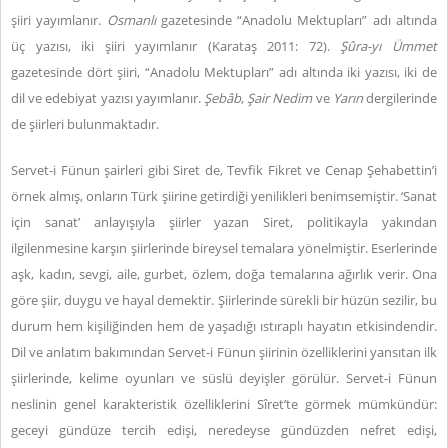
şiiri yayımlanır.
Osmanlı
gazetesinde “Anadolu Mektupları” adı altında
üç yazısı, iki şiiri yayımlanır (Karataş 2011: 72).
Şûra-yı Ümmet
gazetesinde dört şiiri, “Anadolu Mektupları” adı altında iki yazısı, iki de
dil ve edebiyat yazısı yayımlanır.
Şebâb
,
Şair Nedim
ve
Yarın
dergilerinde
de şiirleri bulunmaktadır.
Servet-i Fünun şairleri gibi Siret de, Tevfik Fikret ve Cenap Şehabettin’i
örnek almış, onların Türk şiirine getirdiği yenilikleri benimsemiştir. ‘Sanat
için sanat’ anlayışıyla şiirler yazan Siret, politikayla yakından
ilgilenmesine karşın şiirlerinde bireysel temalara yönelmiştir. Eserlerinde
aşk, kadın, sevgi, aile, gurbet, özlem, doğa temalarına ağırlık verir. Ona
göre şiir, duygu ve hayal demektir. Şiirlerinde sürekli bir hüzün sezilir, bu
durum hem kişiliğinden hem de yaşadığı ıstıraplı hayatın etkisindendir.
Dil ve anlatım bakımından Servet-i Fünun şiirinin özelliklerini yansıtan ilk
şiirlerinde, kelime oyunları ve süslü deyişler görülür. Servet-i Fünun
neslinin genel karakteristik özelliklerini Sîret’te görmek mümkündür:
geceyi gündüze tercih edişi, neredeyse gündüzden nefret edişi,