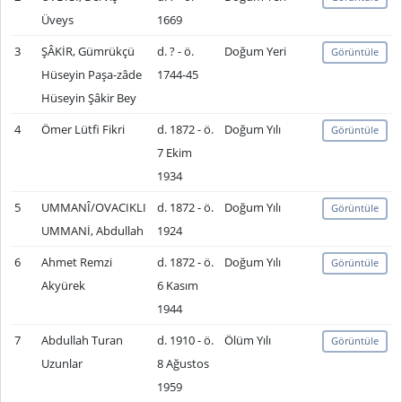
Üveys
1669
3
ŞÂKİR, Gümrükçü
d. ? - ö.
Doğum Yeri
Görüntüle
Hüseyin Paşa-zâde
1744-45
Hüseyin Şâkir Bey
4
Ömer Lütfi Fikri
d. 1872 - ö.
Doğum Yılı
Görüntüle
7 Ekim
1934
5
UMMANÎ/OVACIKLI
d. 1872 - ö.
Doğum Yılı
Görüntüle
UMMANİ, Abdullah
1924
6
Ahmet Remzi
d. 1872 - ö.
Doğum Yılı
Görüntüle
Akyürek
6 Kasım
1944
7
Abdullah Turan
d. 1910 - ö.
Ölüm Yılı
Görüntüle
Uzunlar
8 Ağustos
1959