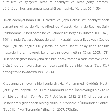
güzellikte ve gerçekte biraz müphemiyet ve biraz gölge araması,
gürültüden hoşlanmaması, sessizliği sevmesi vb. (Karataş 2011: 59).
Divan edebiyatından Fuzûlî, Nedîm ve Şeyh Galib’i; Batı edebiyatından
Lamartine, Alfred de Vigny, Alfred de Musset, Henry de Regnier, Sully
Prudhomme, Albert Samaine ve Baudelaire’i beğenir (Tuncer 2008: 340).
1901 yılında
Servet-i Fünun
dergisinin kapatılmasıyla Edebiyat-ı Cedide
topluluğu da dağılır. Bu yıllarda da Siret, sanat anlayışında toplum
meselelerine girmeyerek kendi tarzını devam ettirir (Okay 2005: 173).
Dilin sadeleşmesinden yana değildir, ancak zamanla sadeleşmeye kendi
ölçüsünde uymaya çalışır ve hece vezni ile de şiirler yazar (
Yeni Türk
Edebiyatı Ansiklopedisi
1985: 2966).
Kitaplarına girmeyen şiirleri şunlardır: Hz. Muhammed’i övdüğü “Naat-i
Şerîf”, yirmi beyittir. İbnü’l-Emin Mahmud Kemal İnal’ı övdüğü bir kıta ile
birlikte bu iki şiir,
Son Asır Türk Şairleri
(s. 2182- 2184) içinde yer alır.
Bestelenmiş şiirlerinden birkaçı “Bülbül”, “Ayşecik”, “Ölümünden Sonra”,
“Sabâ İlâhi” ve “Terennüm” (Enginün 2007: 573)dür.