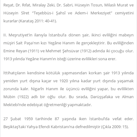
Reşat, Dr. Rıfat, Miralay Zeki, Dr. Sabri, Hüseyin Tosun, Milaslı Murat ve
Hüseyin Sîret “Teşebbüs-i Şahsî ve Adem-i Merkeziyet” cemiyetini
kurarlar (Karataş 2011: 40-41).
II. Meşrutiyet’in ilanıyla İstanbul’a dönen şair, ikinci evliliğini mabeyn
müşiri Sait Paşa'nın kızı Yegâne Hanım ile gerçekleştirir. Bu evliliğinden
Emine Reyan (1911) ve Mehmet Şehsüvar (1912) adında iki çocuğu olur.
1913 yılında Yegâne Hanım’ın isteği üzerine evlilikleri sona erer.
İttihatçıların kendisine kötülük yapmasından korkan şair 1913 yılında
yeniden yurt dışına kaçar ve 1920 yılına kadar yurt dışında yaşamak
zorunda kalır. Nigarîn Hanım ile üçüncü evliliğini yapar, bu evlilikten
Mübin (1922) adlı bir oğlu olur. Bu sırada, Darüşşafaka ve Alman
Mektebi’nde edebiyat öğretmenliği yapmaktadır.
27 Şubat 1959 tarihinde 87 yaşında iken İstanbul’da vefat eder.
Beşiktaş’taki Yahya Efendi Kabristanı’na defnedilmiştir (Çıkla 2009: 15).