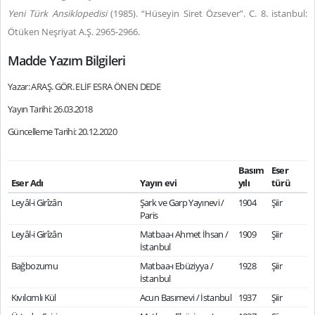
Yeni Türk Ansiklopedisi
(1985). “Hüseyin Siret Özsever”. C. 8. istanbul:
Ötüken Neşriyat A.Ş. 2965-2966.
Madde Yazım Bilgileri
Yazar: ARAŞ. GÖR. ELİF ESRA ÖNEN DEDE
Yayın Tarihi: 26.03.2018
Güncelleme Tarihi: 20.12.2020
Basım
Eser
Eser Adı
Yayın evi
yılı
türü
Leyâl-i Girîzân
Şark ve Garp Yayınevi /
1904
Şiir
Paris
Leyâl-i Girîzân
Matbaa-ı Ahmet İhsan /
1909
Şiir
İstanbul
Bağbozumu
Matbaa-ı Ebüziyya /
1928
Şiir
İstanbul
Kıvılcımlı Kül
Acun Basımevi / İstanbul
1937
Şiir