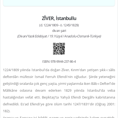
ZÎVER, İstanbullu
(d. 1224/1809 - ö. 1245/1829)
divan şairi
(Divan/Yazılı Edebiyat / 19. Yüzyıl / Anadolu-Osmanlı-Türkiye)
ISBN: 978-9944-237-86-4
1224/1809 yılında İstanbul'da doğan Zîver, Kırım'dan yetişen şıkk-ı sâlis
defterdârı müfessir İsmail Ferruh Efendi'nin oğludur. Şiirde yeteneğini
geliştirdiği sıralarda çok genç yaşta, yirmi yaşlarında iken Bâb-ı Defterî'de
Mâlikâne odasına devam ederken 1829 yılında İstanbul'da veba
hastalığından vefat etti. Beşiktaş'ta Yahyâ Efendi Dergâhı kabristanına
defnedildi. Es'ad Efendi'ye göre ölüm tarihi 1247/1831'dir (Oğraş 2001:
182).
Arapça ve Farsçayı iyi bildiği, nazım ve nesir vadisinde kalem oynattığı,