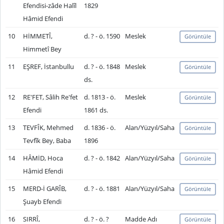
Efendisi-zâde Halîl
1829
Hâmid Efendi
10
HİMMETÎ,
d. ? - ö. 1590
Meslek
Görüntüle
Himmetî Bey
11
EŞREF, İstanbullu
d. ? - ö. 1848
Meslek
Görüntüle
ds.
12
RE'FET, Sâlih Re'fet
d. 1813 - ö.
Meslek
Görüntüle
Efendi
1861 ds.
13
TEVFÎK, Mehmed
d. 1836 - ö.
Alan/Yüzyıl/Saha
Görüntüle
Tevfîk Bey, Baba
1896
14
HÂMİD, Hoca
d. ? - ö. 1842
Alan/Yüzyıl/Saha
Görüntüle
Hâmid Efendi
15
MERD-İ GARÎB,
d. ? - ö. 1881
Alan/Yüzyıl/Saha
Görüntüle
Şuayb Efendi
16
SIRRÎ,
d. ? - ö. ?
Madde Adı
Görüntüle