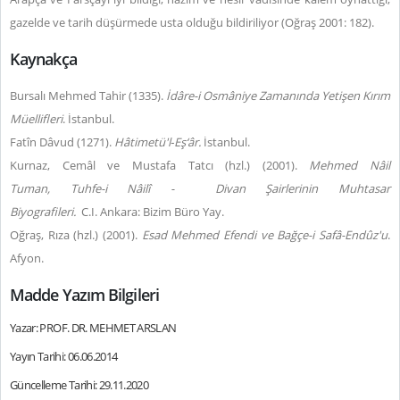
gazelde ve tarih düşürmede usta olduğu bildiriliyor (Oğraş 2001: 182).
Kaynakça
Bursalı Mehmed Tahir (1335).
İdâre-i Osmâniye Zamanında Yetişen Kırım
Müellifleri
. İstanbul.
Fatîn Dâvud (1271).
Hâtimetü'l‑Eş‘âr.
İstanbul.
Kurnaz, Cemâl ve Mustafa Tatcı (hzl.) (2001).
Mehmed Nâil
Tuman,
Tuhfe-i Nâilî -
Divan Şairlerinin Muhtasar
Biyografileri.
C.I.
Ankara: Bizim Büro Yay.
Oğraş, Rıza (hzl.) (2001).
Esad Mehmed Efendi ve Bağçe-i Safâ-Endûz'u
.
Afyon.
Madde Yazım Bilgileri
Yazar: PROF. DR. MEHMET ARSLAN
Yayın Tarihi: 06.06.2014
Güncelleme Tarihi: 29.11.2020