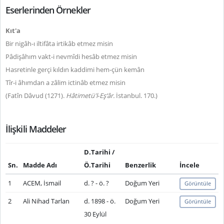
Eserlerinden Örnekler
Kıt'a
Bir nigâh-ı iltifâta irtikâb etmez misin
Pâdişâhım vakt-i nevmîdi hesâb etmez misin
Hasretinle gerçi kıldın kaddimi hem-çün kemân
Tîr-i âhımdan a zâlim ictinâb etmez misin
(Fatîn Dâvud (1271).
Hâtimetü'l‑Eş‘âr.
İstanbul. 170.)
İlişkili Maddeler
D.Tarihi /
Sn.
Madde Adı
Ö.Tarihi
Benzerlik
İncele
1
ACEM, İsmail
d. ? - ö. ?
Doğum Yeri
Görüntüle
2
Ali Nihad Tarlan
d. 1898 - ö.
Doğum Yeri
Görüntüle
30 Eylül