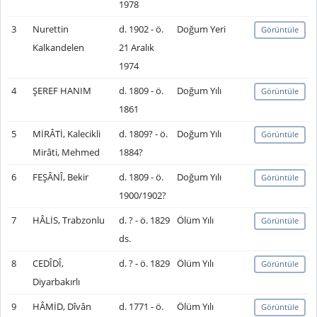
1978
3
Nurettin
d. 1902 - ö.
Doğum Yeri
Görüntüle
Kalkandelen
21 Aralık
1974
4
ŞEREF HANIM
d. 1809 - ö.
Doğum Yılı
Görüntüle
1861
5
MİRÂTİ, Kalecikli
d. 1809? - ö.
Doğum Yılı
Görüntüle
Mirâti, Mehmed
1884?
6
FEŞÂNÎ, Bekir
d. 1809 - ö.
Doğum Yılı
Görüntüle
1900/1902?
7
HÂLİS, Trabzonlu
d. ? - ö. 1829
Ölüm Yılı
Görüntüle
ds.
8
CEDÎDÎ,
d. ? - ö. 1829
Ölüm Yılı
Görüntüle
Diyarbakırlı
9
HÂMİD, Dîvân
d. 1771 - ö.
Ölüm Yılı
Görüntüle