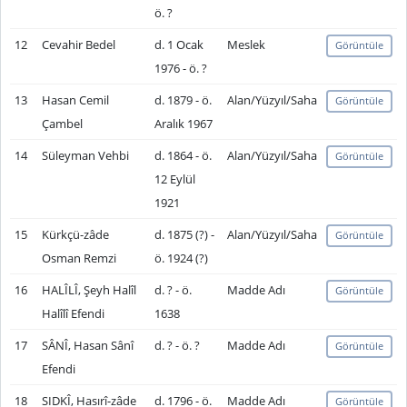
ö. ?
12
Cevahir Bedel
d. 1 Ocak
Meslek
Görüntüle
1976 - ö. ?
13
Hasan Cemil
d. 1879 - ö.
Alan/Yüzyıl/Saha
Görüntüle
Çambel
Aralık 1967
14
Süleyman Vehbi
d. 1864 - ö.
Alan/Yüzyıl/Saha
Görüntüle
12 Eylül
1921
15
Kürkçü-zâde
d. 1875 (?) -
Alan/Yüzyıl/Saha
Görüntüle
Osman Remzi
ö. 1924 (?)
16
HALÎLÎ, Şeyh Halîl
d. ? - ö.
Madde Adı
Görüntüle
Halîlî Efendi
1638
17
SÂNÎ, Hasan Sânî
d. ? - ö. ?
Madde Adı
Görüntüle
Efendi
18
SIDKÎ, Hasırî-zâde
d. 1796 - ö.
Madde Adı
Görüntüle