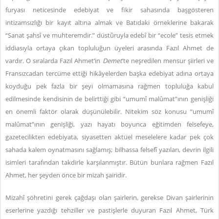
furyası neticesinde edebiyat ve fikir sahasında başgösteren
intizamsızlığı bir kayıt altına almak ve Batıdaki örneklerine bakarak
“Sanat şahsî ve muhteremdir.” düstûruyla edebî bir “ecole” tesis etmek
iddiasıyla ortaya çıkan topluluğun üyeleri arasında Fazıl Ahmet de
vardır. O sıralarda Fazıl Ahmet’in
Demet
’te neşredilen mensur şiirleri ve
Fransızcadan tercüme ettiği hikâyelerden başka edebiyat adına ortaya
koyduğu pek fazla bir şeyi olmamasına rağmen topluluğa kabul
edilmesinde kendisinin de belirttiği gibi “umumî malûmat”ının genişliği
en önemli faktör olarak düşünülebilir. Nitekim söz konusu “umumî
malûmat”ının genişliği, yazı hayatı boyunca eğitimden felsefeye,
gazetecilikten edebiyata, siyasetten aktüel meselelere kadar pek çok
sahada kalem oynatmasını sağlamış; bilhassa felsefî yazıları, devrin ilgili
isimleri tarafından takdirle karşılanmıştır. Bütün bunlara rağmen Fazıl
Ahmet, her şeyden önce bir mizah şairidir.
Mizahî şöhretini gerek çağdaşı olan şairlerin, gerekse Divan şairlerinin
eserlerine yazdığı tehziller ve pastişlerle duyuran Fazıl Ahmet, Türk