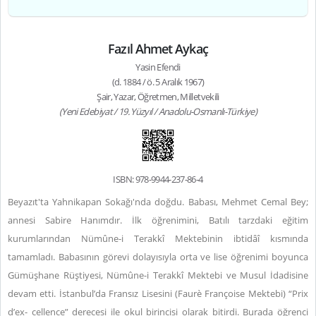
Fazıl Ahmet Aykaç
Yasin Efendi
(d. 1884 / ö. 5 Aralık 1967)
Şair, Yazar, Öğretmen, Milletvekili
(Yeni Edebiyat / 19. Yüzyıl / Anadolu-Osmanlı-Türkiye)
ISBN: 978-9944-237-86-4
Beyazıt'ta Yahnikapan Sokağı'nda doğdu. Babası, Mehmet Cemal Bey;
annesi Sabire Hanımdır. İlk öğrenimini, Batılı tarzdaki eğitim
kurumlarından Nümûne-i Terakkî Mektebinin ibtidâî kısmında
tamamladı. Babasının görevi dolayısıyla orta ve lise öğrenimi boyunca
Gümüşhane Rüştiyesi, Nümûne-i Terakkî Mektebi ve Musul İdadisine
devam etti. İstanbul’da Fransız Lisesini (Faurè Françoise Mektebi) “Prix
d’ex- cellence” derecesi ile okul birincisi olarak bitirdi. Burada öğrenci