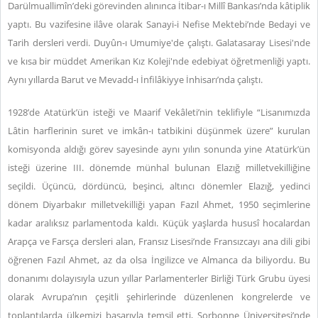
Darülmuallimîn’deki görevinden alınınca İtibar-ı Millî Bankası’nda kâtiplik
yaptı. Bu vazifesine ilâve olarak Sanayi-i Nefise Mektebi’nde Bedayi ve
Tarih dersleri verdi. Duyûn-ı Umumiye'de çalıştı. Galatasaray Lisesi'nde
ve kısa bir müddet Amerikan Kız Koleji'nde edebiyat öğretmenliği yaptı.
Aynı yıllarda Barut ve Mevadd-ı İnfilâkiyye İnhisarı’nda çalıştı.
1928’de Atatürk’ün isteği ve Maarif Vekâleti’nin teklifiyle “Lisanımızda
Lâtin harflerinin suret ve imkân-ı tatbikini düşünmek üzere” kurulan
komisyonda aldığı görev sayesinde aynı yılın sonunda yine Atatürk’ün
isteği üzerine III. dönemde münhal bulunan Elazığ milletvekilliğine
seçildi. Üçüncü, dördüncü, beşinci, altıncı dönemler Elazığ, yedinci
dönem Diyarbakır milletvekilliği yapan Fazıl Ahmet, 1950 seçimlerine
kadar aralıksız parlamentoda kaldı. Küçük yaşlarda hususî hocalardan
Arapça ve Farsça dersleri alan, Fransız Lisesi’nde Fransızcayı ana dili gibi
öğrenen Fazıl Ahmet, az da olsa İngilizce ve Almanca da biliyordu. Bu
donanımı dolayısıyla uzun yıllar Parlamenterler Birliği Türk Grubu üyesi
olarak Avrupa’nın çeşitli şehirlerinde düzenlenen kongrelerde ve
toplantılarda ülkemizi başarıyla temsil etti, Sorbonne Üniversitesi’nde