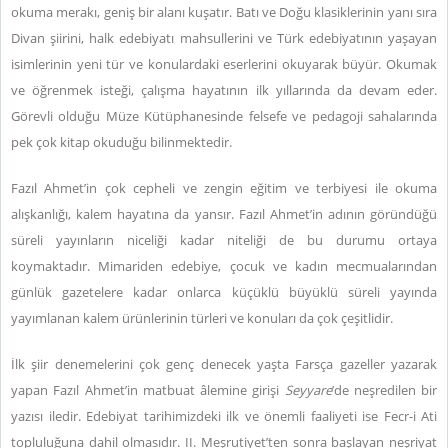
okuma merakı, geniş bir alanı kuşatır. Batı ve Doğu klasiklerinin yanı sıra
Divan şiirini, halk edebiyatı mahsullerini ve Türk edebiyatının yaşayan
isimlerinin yeni tür ve konulardaki eserlerini okuyarak büyür. Okumak
ve öğrenmek isteği, çalışma hayatının ilk yıllarında da devam eder.
Görevli olduğu Müze Kütüphanesinde felsefe ve pedagoji sahalarında
pek çok kitap okuduğu bilinmektedir.
Fazıl Ahmet’in çok cepheli ve zengin eğitim ve terbiyesi ile okuma
alışkanlığı, kalem hayatına da yansır. Fazıl Ahmet’in adının göründüğü
süreli yayınların niceliği kadar niteliği de bu durumu ortaya
koymaktadır. Mimariden edebiye, çocuk ve kadın mecmualarından
günlük gazetelere kadar onlarca küçüklü büyüklü süreli yayında
yayımlanan kalem ürünlerinin türleri ve konuları da çok çeşitlidir.
İlk şiir denemelerini çok genç denecek yaşta Farsça gazeller yazarak
yapan Fazıl Ahmet’in matbuat âlemine girişi
Seyyare
’de neşredilen bir
yazısı iledir. Edebiyat tarihimizdeki ilk ve önemli faaliyeti ise Fecr-i Ati
topluluğuna dahil olmasıdır. II. Meşrutiyet’ten sonra başlayan neşriyat