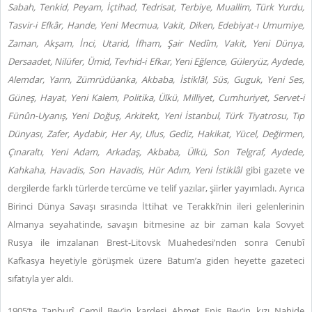
Sabah, Tenkid, Peyam, İçtihad, Tedrisat, Terbiye, Muallim, Türk Yurdu,
Tasvir-i Efkâr, Hande, Yeni Mecmua, Vakit, Diken, Edebiyat-ı Umumiye,
Zaman, Akşam, İnci, Utarid, İfham, Şair Nedîm, Vakit, Yeni Dünya,
Dersaadet, Nilüfer, Ümid, Tevhid-i Efkar, Yeni Eğlence, Güleryüz, Aydede,
Alemdar, Yarın, Zümrüdüanka, Akbaba, İstiklâl, Süs, Guguk, Yeni Ses,
Güneş, Hayat, Yeni Kalem, Politika, Ülkü, Milliyet, Cumhuriyet, Servet-i
Fünûn-Uyanış, Yeni Doğuş, Arkitekt, Yeni İstanbul, Türk Tiyatrosu, Tıp
Dünyası, Zafer, Aydabir, Her Ay, Ulus, Gediz, Hakikat, Yücel, Değirmen,
Çınaraltı, Yeni Adam, Arkadaş, Akbaba, Ülkü, Son Telgraf, Aydede,
Kahkaha, Havadis, Son Havadis, Hür Adım, Yeni İstiklâl
gibi gazete ve
dergilerde farklı türlerde tercüme ve telif yazılar, şiirler yayımladı. Ayrıca
Birinci Dünya Savaşı sırasında İttihat ve Terakki’nin ileri gelenlerinin
Almanya seyahatinde, savaşın bitmesine az bir zaman kala Sovyet
Rusya ile imzalanan Brest-Litovsk Muahedesi’nden sonra Cenubî
Kafkasya heyetiyle görüşmek üzere Batum’a giden heyette gazeteci
sıfatıyla yer aldı.
1905’te Tanburî Cemil Bey’in kardeşi Ahmet Enis Bey’in kızı Nahide