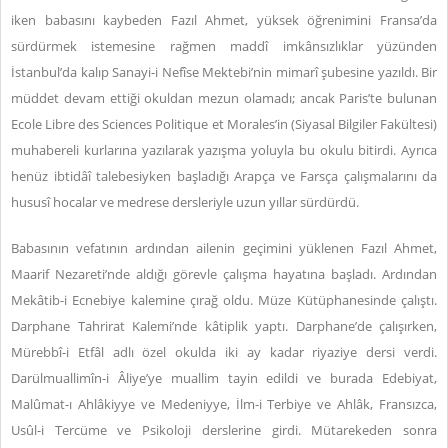
iken babasını kaybeden Fazıl Ahmet, yüksek öğrenimini Fransa’da
sürdürmek istemesine rağmen maddî imkânsızlıklar yüzünden
İstanbul’da kalıp Sanayi-i Nefîse Mektebi’nin mimarî şubesine yazıldı. Bir
müddet devam ettiği okuldan mezun olamadı; ancak Paris’te bulunan
Ecole Libre des Sciences Politique et Morales’in (Siyasal Bilgiler Fakültesi)
muhabereli kurlarına yazılarak yazışma yoluyla bu okulu bitirdi. Ayrıca
henüz ibtidâî talebesiyken başladığı Arapça ve Farsça çalışmalarını da
hususî hocalar ve medrese dersleriyle uzun yıllar sürdürdü.
Babasının vefatının ardından ailenin geçimini yüklenen Fazıl Ahmet,
Maarif Nezareti’nde aldığı görevle çalışma hayatına başladı. Ardından
Mekâtib-i Ecnebiye kalemine çırağ oldu. Müze Kütüphanesinde çalıştı.
Darphane Tahrirat Kalemi’nde kâtiplik yaptı. Darphane’de çalışırken,
Mürebbî-i Etfâl adlı özel okulda iki ay kadar riyaziye dersi verdi.
Darülmuallimîn-i Âliye’ye muallim tayin edildi ve burada Edebiyat,
Malûmat-ı Ahlâkiyye ve Medeniyye, İlm-i Terbiye ve Ahlâk, Fransızca,
Usûl-i Tercüme ve Psikoloji derslerine girdi. Mütarekeden sonra