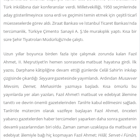
Türk inkılâbına dair konferanslar verdi. Milletvekilliği, 1950 seçimlerinde
aday gösterilmeyince sona erdi ve geçimini temin etmek için çeşitli ticarî
müesseselerde görev aldı. Ziraat Bankası ve İstanbul Ticaret Bankası'nda
tercümanlık, Türkiye Çimento Sanayii A. Ş.’de murakıplık yaptı. Kısa bir
süre Şehir Tiyatroları Müdürlüğü’nde çalıştı.
Uzun yıllar boyunca birden fazla işte çalışmak zorunda kalan Fazıl
Ahmet, II. Meşrutiyet’in hemen sonrasında matbuat hayatına girdi. İlk
yazısı, Darphane kâtipliğine devam ettiği günlerde Celâl Sahir’in inkılap
çizgisinde çıkardığı
Seyyare
gazetesinde yayımlandı. Ardından
Musavver
Mevsim
,
Demet
,
Mehasin
’de yazmaya başladı. Kısa ömürlü bu
yayınlarda yer alan yazıları, Fazıl Ahmet’i matbuat ve edebiyat âlemine
tanıttı ve devrin önemli gazetelerinden
Tanîn
’e kabul edilmesini sağladı.
Tanîn’de mütercim olarak vazifeye başlayan Fazıl Ahmet, önceleri
yabancı gazetelerden haber tercümeleri yaparken daha sonra gazetenin
devamlı yazarlarından biri oldu. Zaman zaman uzaklaşsa da matbuat ve
edebiyat âlemiyle bağı hiç kopmayan Fazıl Ahmet;
Hilâl, Servet-i Fünûn,