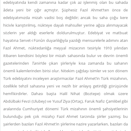
edebiyatında kendi zamanına kadar çok az işlenmiş olan bu sahada
âdeta yeni bir çığır açmıştır. Şüphesiz Fazıl Ahmet’ten önce de
edebiyatımızda mizah vadisi boş değildir; ancak bu saha çoğu kere
hicivle karıştırılmış, nükteye dayalı mahsuller yerine ağıza alınmayacak
sözlerin yer aldığı eserlerle doldurulmuştur. Edebiyat ve matbuat
hayatına Servet-i Fünûn duyarlılığıyla yazdığı mensurelerle adımını atan
Fazıl Ahmet, nüktedanlığa meyyal mizacının tesiriyle 1910 yılından
itibaren kendisini böylesi bir mizah sahasında bulur ve devrin önemli
gazetelerinden
Tanin
’de çıkan şiirleriyle kısa zamanda bu sahanın
önemli kalemlerinden birisi olur. Nitekim çağdaşı isimler ve son dönem
Türk edebiyatını inceleyen araştırmacılar Fazıl Ahmet’in Türk mizahının,
özellikle tehzil sahasına yeni ve nezih bir anlayış getirdiği görüşünde
hemfikirdirler. Dahası başta Halil Nihat (Boztepe) olmak üzere
Abdülbaki Fevzi (Ulubey) ve Yusuf Ziya (Ortaç), Faruk Nafiz Çamlıbel gibi
aralarında Cumhuriyet dönemi Türk mizahının önemli şahsiyetlerinin
bulunduğu pek çok mizahçı Fazıl Ahmet tarzında şiirler yazmış; bu
şairlerden bazıları Fazıl Ahmet’in şiirlerine nazire yazarlarken, bazıları da