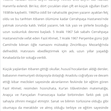
Hanım’la evlendi. Biri kız, dört çocukları olan çift en küçük oğulları Esat’ı
1938’de kaybetti. 1960’ta ciddî bir rahatsızlık geçiren yazarın ayakları felç
oldu ve bu tarihten itibaren ölümüne kadar Cerrahpaşa Hastanesi'nde
yatmak zorunda kaldı. Velûd yazarın, tek tük yazı ve şiirlerle bozduğu
uzun suskunluk devresi başladı. 5 Aralık 1967 Salı sabahı Cerrahpaşa
Hastanesi’nde vefat eden Fazıl Ahmet, 7 Aralık 1967 Perşembe günü Şişli
Camii’nde kılınan öğle namazını müteakip Zincirlikuyu Mezarlığı’nda
defnedildi. Hatırasını ebedîleştirmek için adı, uzun yıllar yaşadığı
Kınalıada’da bir sokağa verildi.
Küçük yaşlardan itibaren gittiği okullar, hususî hocalardan aldığı dersler,
babasının memuriyeti dolayısıyla dolaştığı Anadolu coğrafyası ve devam
ettiği kibar meclisleri sayesinde akranlarının fevkinde bir eğitim gören
Fazıl Ahmet; resimden hüsnühata, Kur’an tilâvetinden matematiğe,
Arapça ve Farsçadan Fransızcaya kadar birbirinden farklı pek çok
sahayla zihnini meşgul etmiştir. Sanat ve bilimin türlüsüne olduğu gibi
okumaya da meraklıdır ve almış olduğu terbiye ve eğitim sayesinde