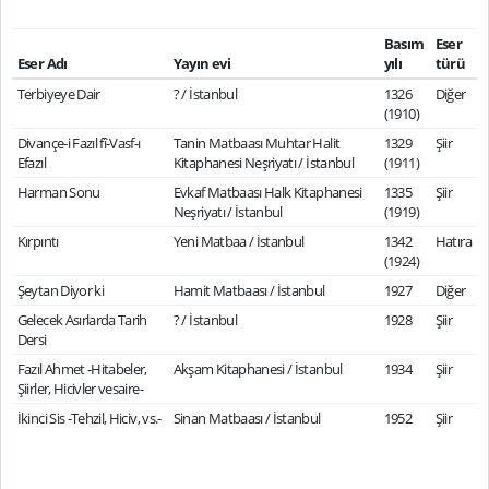
Basım
Eser
Eser Adı
Yayın evi
yılı
türü
Terbiyeye Dair
? / İstanbul
1326
Diğer
(1910)
Divançe-i Fazıl fî-Vasf-ı
Tanin Matbaası Muhtar Halit
1329
Şiir
Efazıl
Kitaphanesi Neşriyatı / İstanbul
(1911)
Harman Sonu
Evkaf Matbaası Halk Kitaphanesi
1335
Şiir
Neşriyatı / İstanbul
(1919)
Kırpıntı
Yeni Matbaa / İstanbul
1342
Hatıra
(1924)
Şeytan Diyor ki
Hamit Matbaası / İstanbul
1927
Diğer
Gelecek Asırlarda Tarih
? / İstanbul
1928
Şiir
Dersi
Fazıl Ahmet -Hitabeler,
Akşam Kitaphanesi / İstanbul
1934
Şiir
Şiirler, Hicivler vesaire-
İkinci Sis -Tehzil, Hiciv, vs.-
Sinan Matbaası / İstanbul
1952
Şiir