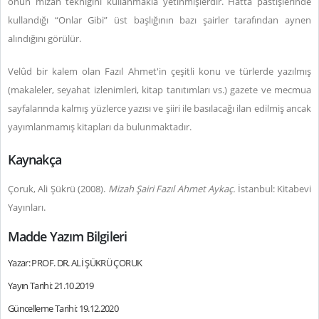
onun mizah tekniğini kullanmakla yetinmişlerdir. Hatta pastişlerinde
kullandığı “Onlar Gibi” üst başlığının bazı şairler tarafından aynen
alındığını görülür.
Velûd bir kalem olan Fazıl Ahmet'in çeşitli konu ve türlerde yazılmış
(makaleler, seyahat izlenimleri, kitap tanıtımları vs.) gazete ve mecmua
sayfalarında kalmış yüzlerce yazısı ve şiiri ile basılacağı ilan edilmiş ancak
yayımlanmamış kitapları da bulunmaktadır.
Kaynakça
Çoruk, Ali Şükrü (2008).
Mizah Şairi Fazıl Ahmet Aykaç.
İstanbul: Kitabevi
Yayınları.
Madde Yazım Bilgileri
Yazar: PROF. DR. ALİ ŞÜKRÜ ÇORUK
Yayın Tarihi: 21.10.2019
Güncelleme Tarihi: 19.12.2020