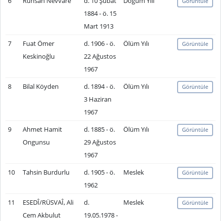
6
Ruhsan Nevvare
d. 10 Şubat
Doğum Yılı
Görüntüle
1884 - ö. 15
Mart 1913
7
Fuat Ömer
d. 1906 - ö.
Ölüm Yılı
Görüntüle
Keskinoğlu
22 Ağustos
1967
8
Bilal Köyden
d. 1894 - ö.
Ölüm Yılı
Görüntüle
3 Haziran
1967
9
Ahmet Hamit
d. 1885 - ö.
Ölüm Yılı
Görüntüle
Ongunsu
29 Ağustos
1967
10
Tahsin Burdurlu
d. 1905 - ö.
Meslek
Görüntüle
1962
11
ESEDÎ/RÜSVAÎ, Ali
d.
Meslek
Görüntüle
Cem Akbulut
19.05.1978 -