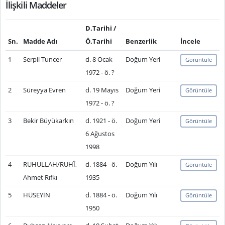
İlişkili Maddeler
D.Tarihi /
Sn.
Madde Adı
Ö.Tarihi
Benzerlik
İncele
1
Serpil Tuncer
d. 8 Ocak
Doğum Yeri
Görüntüle
1972 - ö. ?
2
Süreyya Evren
d. 19 Mayıs
Doğum Yeri
Görüntüle
1972 - ö. ?
3
Bekir Büyükarkın
d. 1921 - ö.
Doğum Yeri
Görüntüle
6 Ağustos
1998
4
RUHULLAH/RUHÎ,
d. 1884 - ö.
Doğum Yılı
Görüntüle
Ahmet Rıfkı
1935
5
HÜSEYİN
d. 1884 - ö.
Doğum Yılı
Görüntüle
1950