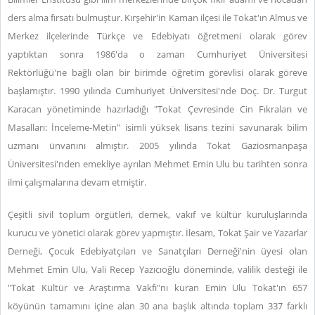
ders alma fırsatı bulmuştur. Kırşehir'in Kaman ilçesi ile Tokat'ın Almus ve
Merkez ilçelerinde Türkçe ve Edebiyatı öğretmeni olarak görev
yaptıktan sonra 1986'da o zaman Cumhuriyet Üniversitesi
Rektörlüğü'ne bağlı olan bir birimde öğretim görevlisi olarak göreve
başlamıştır. 1990 yılında Cumhuriyet Üniversitesi'nde Doç. Dr. Turgut
Karacan yönetiminde hazırladığı "Tokat Çevresinde Cin Fıkraları ve
Masalları: İnceleme-Metin" isimli yüksek lisans tezini savunarak bilim
uzmanı ünvanını almıştır. 2005 yılında Tokat Gaziosmanpaşa
Üniversitesi'nden emekliye ayrılan Mehmet Emin Ulu bu tarihten sonra
ilmi çalışmalarına devam etmiştir.
Çeşitli sivil toplum örgütleri, dernek, vakıf ve kültür kuruluşlarında
kurucu ve yönetici olarak görev yapmıştır. İlesam, Tokat Şair ve Yazarlar
Derneği, Çocuk Edebiyatçıları ve Sanatçıları Derneği'nin üyesi olan
Mehmet Emin Ulu, Vali Recep Yazıcıoğlu döneminde, valilik desteği ile
"Tokat Kültür ve Araştırma Vakfı"nı kuran Emin Ulu Tokat'ın 657
köyünün tamamını içine alan 30 ana başlık altında toplam 337 farklı