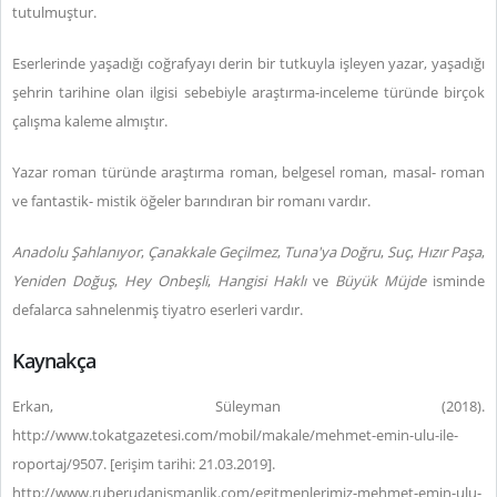
tutulmuştur.
Eserlerinde yaşadığı coğrafyayı derin bir tutkuyla işleyen yazar, yaşadığı
şehrin tarihine olan ilgisi sebebiyle araştırma-inceleme türünde birçok
çalışma kaleme almıştır.
Yazar roman türünde araştırma roman, belgesel roman, masal- roman
ve fantastik- mistik öğeler barındıran bir romanı vardır.
Anadolu Şahlanıyor
,
Çanakkale Geçilmez
,
Tuna'ya Doğru
,
Suç
,
Hızır Paşa
,
Yeniden Doğuş
,
Hey Onbeşli
,
Hangisi Haklı
ve
Büyük Müjde
isminde
defalarca sahnelenmiş tiyatro eserleri vardır.
Kaynakça
Erkan, Süleyman (2018).
http://www.tokatgazetesi.com/mobil/makale/mehmet-emin-ulu-ile-
roportaj/9507. [erişim tarihi: 21.03.2019].
http://www.ruberudanismanlik.com/egitmenlerimiz-mehmet-emin-ulu-