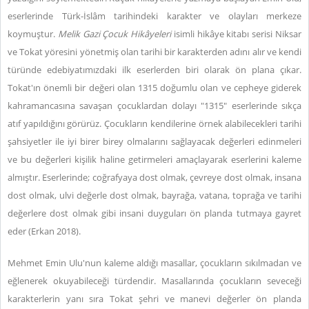
eserlerinde Türk-İslâm tarihindeki karakter ve olayları merkeze
koymuştur.
Melik Gazi Çocuk Hikâyeleri
isimli hikâye kitabı serisi Niksar
ve Tokat yöresini yönetmiş olan tarihi bir karakterden adını alır ve kendi
türünde edebiyatımızdaki ilk eserlerden biri olarak ön plana çıkar.
Tokat'ın önemli bir değeri olan 1315 doğumlu olan ve cepheye giderek
kahramancasına savaşan çocuklardan dolayı "1315" eserlerinde sıkça
atıf yapıldığını görürüz. Çocukların kendilerine örnek alabilecekleri tarihi
şahsiyetler ile iyi birer birey olmalarını sağlayacak değerleri edinmeleri
ve bu değerleri kişilik haline getirmeleri amaçlayarak eserlerini kaleme
almıştır. Eserlerinde; coğrafyaya dost olmak, çevreye dost olmak, insana
dost olmak, ulvi değerle dost olmak, bayrağa, vatana, toprağa ve tarihi
değerlere dost olmak gibi insani duyguları ön planda tutmaya gayret
eder (Erkan 2018).
Mehmet Emin Ulu'nun kaleme aldığı masallar, çocukların sıkılmadan ve
eğlenerek okuyabileceği türdendir. Masallarında çocukların seveceği
karakterlerin yanı sıra Tokat şehri ve manevi değerler ön planda