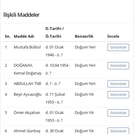
İlişkili Maddeler
D.Tarihi /
Sn.
Madde Adı
Ö.Tarihi
Benzerlik
İncele
1
Mustafa Bülbül
d. 01 Ocak
Doğum Yeri
Görüntüle
1946 - ö. ?
2
DOĞANAY,
d. 10.04.1954 -
Doğum Yeri
Görüntüle
Kemal Doğanay
ö. ?
3
ABDULLAH TİBİ
d. ? - ö. ?
Doğum Yeri
Görüntüle
4
Beşir Ayvazoğlu
d. 11 Şubat
Doğum Yılı
Görüntüle
1953 - ö. ?
5
Ömer Akşahan
d. 01 Ocak
Doğum Yılı
Görüntüle
1953 - ö. ?
6
Ahmet Günbaş
d. 30 Ocak
Doğum Yılı
Görüntüle