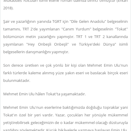
Mukaddes Yolcuları
isimli eserle roman dalında birinci olmuştur (Erkan
2018).
Şair ve yazarlığının yanında TGRT için "Dile Gelen Anadolu" belgeselinin
tamamını, TRT 2'de yayımlanan "Canım Yurdum" belgeselinin "Tokat"
bölümünün metin yazarlığını yapmıştır. TRT 1 ve TRT 2 kanallarında
yayımlanan "Hey Onbeşli Onbeşli" ve Türkiye'deki Dünya" isimli
belgesellerin danışmanlığını yapmıştır.
Son derece üretken ve çok yönlü bir kişi olan Mehmet Emin Ulu'nun
farklı türlerde kaleme alınmış yüze yakın eseri ve basılacak birçok eseri
bulunmaktadır.
Mehmet Emin Ulu hâlen Tokat'ta yaşamaktadır.
Mehmet Emin Ulu'nun eserlerine baktığımızda doğduğu topraklar yani
Tokat'ın özel bir yeri vardır. Yazar, çocukları her yönüyle mükemmel
yetiştirebilirsek geleceğimizin de o kadar mükemmel olacağı düsturuyla
yazdığını söylemektedir. Küçük hikâyelerle yazmaya başlayan Emin Ulu,