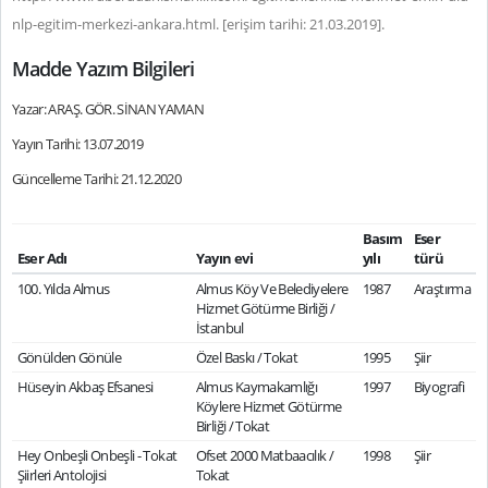
nlp-egitim-merkezi-ankara.html. [erişim tarihi: 21.03.2019].
Madde Yazım Bilgileri
Yazar: ARAŞ. GÖR. SİNAN YAMAN
Yayın Tarihi: 13.07.2019
Güncelleme Tarihi: 21.12.2020
Basım
Eser
Eser Adı
Yayın evi
yılı
türü
100. Yılda Almus
Almus Köy Ve Belediyelere
1987
Araştırma
Hizmet Götürme Birliği /
İstanbul
Gönülden Gönüle
Özel Baskı / Tokat
1995
Şiir
Hüseyin Akbaş Efsanesi
Almus Kaymakamlığı
1997
Biyografi
Köylere Hizmet Götürme
Birliği / Tokat
Hey Onbeşli Onbeşli - Tokat
Ofset 2000 Matbaacılık /
1998
Şiir
Şiirleri Antolojisi
Tokat