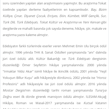
soru üzerinden yapılan alan araştırmasını yapmıştır. Bu araştırma Tokat
özelinde yapılan derleme faaliyetlerinin en kapsamlısıdır.
Bay
,
Bizim
Külliye
,
Çınar
,
Diyanet Çocuk
,
Erciyes
,
Ekin
,
Kümbet
,
Millî Gençlik
,
Sur
,
Türk Dili
,
Türk Edebiyatı
,
Tokat Kültür ve Araştırma
ve
Yeni Kervan
gibi
dergilerde ve mahalli basında çok sayıda deneme, hikâye, şiir, makale ve
araştırma yazısı kaleme almıştır.
Edebiyatın farklı türlerinde eserler veren Mehmet Emin Ulu birçok ödül
almıştır. 1996 yılında THK 8. Sanat Ödülleri yarışmasında "anı" dalında
jüri özel ödülü aldı. Kültür Bakanlığı ve
Türk Edebiyatı
dergisinin
düzenlediği Ömer Seyfettin hikâye yarışmalarında: 2000 yılında
"Irmaklar Yıldız Akar" isimli hikâye ile ikincilik ödülü, 2001 yılında "Yeşil
Yokuşun Billur Kuşu" adlı hikâyesiyle dördüncü, 2002 yılında ise "Horoz
Profesörü" adlı hikâyesiyle ise jüri özel ödülü almıştır. 2016 yılında
Mostar Dergisi
'nin düzenlediği tarihi roman yarışmasında
Tuna'ya
Doğru
eseri ilk dörde girerek mansiyon ödülü almıştır. İLESAM-Akçağ
Hikâye, Roman ve Masal-2017 yarışmasında ise
Kutsal Vatanın