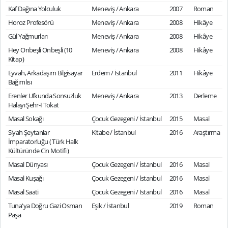
Kaf Dağına Yolculuk
Meneviş / Ankara
2007
Roman
Horoz Profesörü
Meneviş / Ankara
2008
Hikâye
Gül Yağmurları
Meneviş / Ankara
2008
Hikâye
Hey Onbeşli Onbeşli (10
Meneviş / Ankara
2008
Hikâye
Kitap)
Eyvah, Arkadaşım Bilgisayar
Erdem / İstanbul
2011
Hikâye
Bağımlısı
Erenler Ufkunda Sonsuzluk
Meneviş / Ankara
2013
Derleme
Halayı Şehr-İ Tokat
Masal Sokağı
Çocuk Gezegeni / İstanbul
2015
Masal
Siyah Şeytanlar
Kitabe / İstanbul
2016
Araştırma
İmparatorluğu ( Türk Halk
Kültüründe Cin Motifi )
Masal Dünyası
Çocuk Gezegeni / İstanbul
2016
Masal
Masal Kuşağı
Çocuk Gezegeni / İstanbul
2016
Masal
Masal Saati
Çocuk Gezegeni / İstanbul
2016
Masal
Tuna'ya Doğru Gazi Osman
Eşik / İstanbul
2019
Roman
Paşa