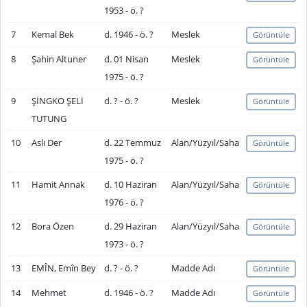
1953 - ö. ?
7
Kemal Bek
d. 1946 - ö. ?
Meslek
Görüntüle
8
Şahin Altuner
d. 01 Nisan
Meslek
Görüntüle
1975 - ö. ?
9
ŞİNGKO ŞELİ
d. ? - ö. ?
Meslek
Görüntüle
TUTUNG
10
Aslı Der
d. 22 Temmuz
Alan/Yüzyıl/Saha
Görüntüle
1975 - ö. ?
11
Hamit Annak
d. 10 Haziran
Alan/Yüzyıl/Saha
Görüntüle
1976 - ö. ?
12
Bora Özen
d. 29 Haziran
Alan/Yüzyıl/Saha
Görüntüle
1973 - ö. ?
13
EMÎN, Emîn Bey
d. ? - ö. ?
Madde Adı
Görüntüle
14
Mehmet
d. 1946 - ö. ?
Madde Adı
Görüntüle