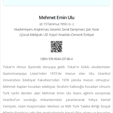
Mehmet Emin Ulu
(d. 15 Temmuz 1953 / ö. -)
Akademisyen, Araştırmacı, Senarist, Sanat Danışmanı, Şair, Yazar
(Çocuk Edebiyatı / 20. Yüzyıl / Anadolu-Osmanlı-Türkiye)
ISBN: 978-9944-237-86-4
Tokat'ın Almus ilçesinde dünyaya geldi. Tokat'ın köklü okullarından
Gaziosmanpaşa Lisesi'nden 1972'de mezun olan Ulu, İstanbul
Üniversitesi Edebiyat Fakültesi'nden 1978 yılında mezun olmuştur.
Mehmet Kaplan hocadan edebiyat, İbrahim Kafesoğlu hocadan Umumi
Türk tarihi dersleri alan Mehmet Emin Ulu lisans eğitimi esnasında
İstanbul'un sunduğu imkanlarından yararlanarak Yahya Kemal
Cemiyeti, İslam Araştırmaları Merkezi ve Milli Türk Talebe Birliği Sosyal
Bilimler Enstitüsü gibi ilim merkezlerinde birçok fikir adamı ve hocadan