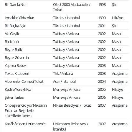
Bir Damla Nur
Ofset 2000 Matbaacılık /
1998
Şiir
Tokat
Irmaklar Yıldız Akar
Türdav / İstanbul
1999
Hikâye
Bir Başka Aşk
Türdav / İstanbul
2001
Şiir
Ala Geyik
Tutibay / Ankara
2002
Masal
Bal Küpü
Tutibay / Ankara
2002
Masal
Beyaz Balık
Tutibay / Ankara
2002
Masal
Beyaz Güvercin
Tutibay / Ankara
2002
Masal
Yapma Bebek
Tutibay / Ankara
2003
Masal
Tokat Kitabeleri
Thk / Ankara
2003
Araştırma
Alperenler Cenneti Tokat
Acar / İstanbul
2004
Araştırma
Kadife Yürekli Kız
Meneviş / Ankara
2005
Hikâye
Şeker Tarlası
Meneviş / Ankara
2006
Hikâye
Onbeşliler Gidiyor Niksar'ın
Niksar Belediyesi / Tokat
2007
Araştırma
Fidanları Belgelerle
1315'lilerin Dramı
Kazâbâd'dan Üzümören'e
Üzümören Belediyesi /
2007
Araştırma
İstanbul