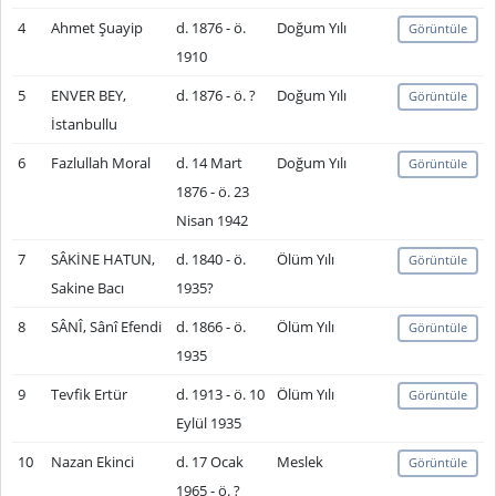
4
Ahmet Şuayip
d. 1876 - ö.
Doğum Yılı
Görüntüle
1910
5
ENVER BEY,
d. 1876 - ö. ?
Doğum Yılı
Görüntüle
İstanbullu
6
Fazlullah Moral
d. 14 Mart
Doğum Yılı
Görüntüle
1876 - ö. 23
Nisan 1942
7
SÂKİNE HATUN,
d. 1840 - ö.
Ölüm Yılı
Görüntüle
Sakine Bacı
1935?
8
SÂNÎ, Sânî Efendi
d. 1866 - ö.
Ölüm Yılı
Görüntüle
1935
9
Tevfik Ertür
d. 1913 - ö. 10
Ölüm Yılı
Görüntüle
Eylül 1935
10
Nazan Ekinci
d. 17 Ocak
Meslek
Görüntüle
1965 - ö. ?