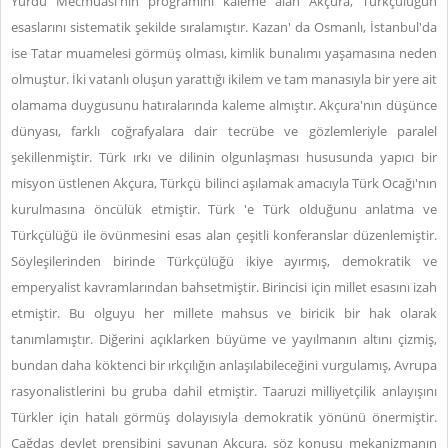
Yurdu Mecmuası'nın programını kaleme alan Akçura, Türkçülüğün
esaslarını sistematik şekilde sıralamıştır. Kazan' da Osmanlı, İstanbul'da
ise Tatar muamelesi görmüş olması, kimlik bunalımı yaşamasına neden
olmuştur. İki vatanlı oluşun yarattığı ikilem ve tam manasıyla bir yere ait
olamama duygusunu hatıralarında kaleme almıştır. Akçura'nın düşünce
dünyası, farklı coğrafyalara dair tecrübe ve gözlemleriyle paralel
şekillenmiştir. Türk ırkı ve dilinin olgunlaşması hususunda yapıcı bir
misyon üstlenen Akçura, Türkçü bilinci aşılamak amacıyla Türk Ocağı'nın
kurulmasına öncülük etmiştir. Türk 'e Türk olduğunu anlatma ve
Türkçülüğü ile övünmesini esas alan çeşitli konferanslar düzenlemiştir.
Söyleşilerinden birinde Türkçülüğü ikiye ayırmış, demokratik ve
emperyalist kavramlarından bahsetmiştir. Birincisi için millet esasını izah
etmiştir. Bu olguyu her millete mahsus ve biricik bir hak olarak
tanımlamıştır. Diğerini açıklarken büyüme ve yayılmanın altını çizmiş,
bundan daha köktenci bir ırkçılığın anlaşılabileceğini vurgulamış, Avrupa
rasyonalistlerini bu gruba dahil etmiştir. Taaruzi milliyetçilik anlayışını
Türkler için hatalı görmüş dolayısıyla demokratik yönünü önermiştir.
Çağdaş devlet prensibini savunan Akçura, söz konusu mekanizmanın