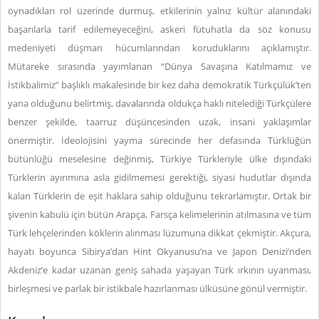
oynadıkları rol üzerinde durmuş, etkilerinin yalnız kültür alanındaki
başarılarla tarif edilemeyeceğini, askeri fütuhatla da söz konusu
medeniyeti düşman hücumlarından koruduklarını açıklamıştır.
Mütareke sırasında yayımlanan “Dünya Savaşına Katılmamız ve
İstikbalimiz” başlıklı makalesinde bir kez daha demokratik Türkçülük’ten
yana olduğunu belirtmiş, davalarında oldukça haklı nitelediği Türkçülere
benzer şekilde, taarruz düşüncesinden uzak, insani yaklaşımlar
önermiştir. İdeolojisini yayma sürecinde her defasında Türklüğün
bütünlüğü meselesine değinmiş, Türkiye Türkleriyle ülke dışındaki
Türklerin ayırımına asla gidilmemesi gerektiği, siyasi hudutlar dışında
kalan Türklerin de eşit haklara sahip olduğunu tekrarlamıştır. Ortak bir
şivenin kabulü için bütün Arapça, Farsça kelimelerinin atılmasına ve tüm
Türk lehçelerinden köklerin alınması lüzumuna dikkat çekmiştir. Akçura,
hayatı boyunca Sibirya’dan Hint Okyanusu’na ve Japon Denizi’nden
Akdeniz’e kadar uzanan geniş sahada yaşayan Türk ırkının uyanması,
birleşmesi ve parlak bir istikbale hazırlanması ülküsüne gönül vermiştir.