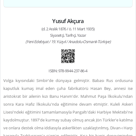
Yusuf Akçura
(d. 2 Aralık 1876 / ö. 11 Mart 1935)
Siyasetçi, Tarihçi, Yazar
(Yeni Edebiyat / 19. Yüzyıl / Anadolu-Osmanlı-Türkiye)
ISBN: 978-9944-237-86-4
Volga kıyısındaki Simbir'de dünyaya gelmiştir. Babası Rus ordusuna
kaputluk kumaş imal eden çuha fabrikatörü Hasan Bey, annesi ise
aristokrat bir ailenin kızı Banu Hanım'dır. Mahmut Paşa İlkokulu'ndan
sonra Kara Hafız İlkokulu'nda eğitimine devam etmiştir. Kuleli Askeri
Lisesi'ndeki eğitimini tamamlamasıyla Pangaltı'daki Harbiye Mektebi'ne
kaydolmuştur. 1897'de kurmay subay olmuş ancak Jön Türkler'e katılma
ve onlara destek olma iddiasıyla askerlikten uzaklaştırılmış, Divan-ı Harp
kararıyla Trablusgarp'a sürgün edilmiştir. Kısa bir hapis deneyiminden