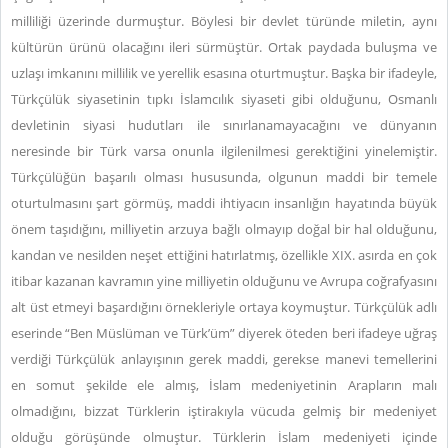
milliliği üzerinde durmuştur. Böylesi bir devlet türünde miletin, aynı
kültürün ürünü olacağını ileri sürmüştür. Ortak paydada buluşma ve
uzlaşı imkanını millilik ve yerellik esasına oturtmuştur. Başka bir ifadeyle,
Türkçülük siyasetinin tıpkı İslamcılık siyaseti gibi olduğunu, Osmanlı
devletinin siyasi hudutları ile sınırlanamayacağını ve dünyanın
neresinde bir Türk varsa onunla ilgilenilmesi gerektiğini yinelemiştir.
Türkçülüğün başarılı olması hususunda, olgunun maddi bir temele
oturtulmasını şart görmüş, maddi ihtiyacın insanlığın hayatında büyük
önem taşıdığını, milliyetin arzuya bağlı olmayıp doğal bir hal olduğunu,
kandan ve nesilden neşet ettiğini hatırlatmış, özellikle XIX. asırda en çok
itibar kazanan kavramın yine milliyetin olduğunu ve Avrupa coğrafyasını
alt üst etmeyi başardığını örnekleriyle ortaya koymuştur. Türkçülük adlı
eserinde “Ben Müslüman ve Türk’üm” diyerek öteden beri ifadeye uğraş
verdiği Türkçülük anlayışının gerek maddi, gerekse manevi temellerini
en somut şekilde ele almış, İslam medeniyetinin Arapların malı
olmadığını, bizzat Türklerin iştirakıyla vücuda gelmiş bir medeniyet
olduğu görüşünde olmuştur. Türklerin İslam medeniyeti içinde