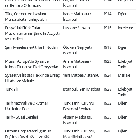
de l’Empire Ottomans
İstanbul
Türk, Cermen ve İslavların
Kader Matbaası /
1914
Diğer
Münasebat-ı Tarihiyyeleri
İstanbul
Rusya’daki Türk-Tatar
Lussane / Lozan
1916
İnceleme
Müslümanlarının Şimdiki Vaziyeti
ve Emelleri
Şark Meselesine Ait Tarih Notları
Ötüken Neşriyat /
1918
Diğer
İstanbul
Muasır Avrupa’da Siyasi ve
Amire Matbaası /
1923
Edebiyat
İçtimai Fikirler ve Fikri Cereyanlar
İstanbul
Tarihi
Siyaset ve İktisat Hakkında Birkaç
Yeni Matbaa / İstanbul
1924
Makale
Hitabe ve Makale
Türk Yılı
İstanbul / Yeni Matbaa
1928
Edebiyat
Tarihi
Tarih Yazmak ve Okutmak
Türk Tarih Kurumu
1932
Diğer
Usullerine Dair
Basımevi / Ankara
Tarih-i Siyasi Dersleri
Akşam Matbaası /
1935
Diğer
İstanbul
Osmanlı İmparatorluğu’nun
Türk Tarih Kurumu,
1940
Diğer
Dağılma Devri” XVIII. ve XIX.
Maarif Matbaası /