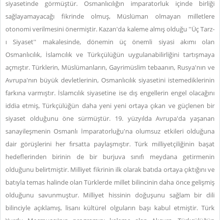
siyasetinde görmüştür. Osmanlıcılığın imparatorluk içinde birliği
sağlayamayacağı fikrinde olmuş, Müslüman olmayan milletlere
otonomi verilmesini önermiştir. Kazan'da kaleme almış olduğu ''Üç Tarz-
ı Siyaset'' makalesinde, dönemin üç önemli siyasi akımı olan
Osmanlıcılık, İslamcılık ve Türkçülüğün uygulanabilirliğini tartışmaya
açmıştır. Türklerin, Müslümanların, Gayrimüslim tebaanın, Rusya'nın ve
Avrupa'nın büyük devletlerinin, Osmanlıcılık siyasetini istemediklerinin
farkına varmıştır. İslamcılık siyasetine ise dış engellerin engel olacağını
iddia etmiş, Türkçülüğün daha yeni yeni ortaya çıkan ve güçlenen bir
siyaset olduğunu öne sürmüştür. 19. yüzyılda Avrupa'da yaşanan
sanayileşmenin Osmanlı İmparatorluğu'na olumsuz etkileri olduğuna
dair görüşlerini her fırsatta paylaşmıştır. Türk milliyetçiliğinin başat
hedeflerinden birinin de bir burjuva sınıfı meydana getirmenin
olduğunu belirtmiştir. Milliyet fikrinin ilk olarak batıda ortaya çıktığını ve
batıyla temas halinde olan Türklerde millet bilincinin daha önce gelişmiş
olduğunu savunmuştur. Milliyet hissinin doğuşunu sağlam bir dili
bilinciyle açıklamış, lisanı kültürel olguların başı kabul etmiştir. Türk