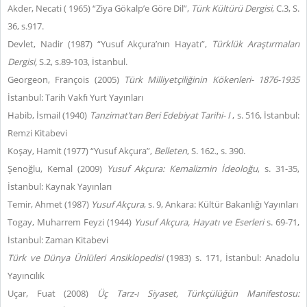
Akder, Necati ( 1965) “Ziya Gökalp’e Göre Dil”,
Türk Kültürü Dergisi
, C.3, S.
36, s.917.
Devlet, Nadir (1987) “Yusuf Akçura’nın Hayatı”,
Türklük Araştırmaları
Dergisi,
S.2, s.89-103, İstanbul.
Georgeon, François (2005)
Türk Milliyetçiliğinin Kökenleri- 1876-1935
İstanbul: Tarih Vakfı Yurt Yayınları
Habib, İsmail (1940)
Tanzimat’tan Beri Edebiyat Tarihi- I
, s. 516, İstanbul:
Remzi Kitabevi
Koşay, Hamit (1977) “Yusuf Akçura”,
Belleten
, S. 162., s. 390.
Şenoğlu, Kemal (2009)
Yusuf Akçura: Kemalizmin İdeoloğu
, s. 31-35,
İstanbul: Kaynak Yayınları
Temir, Ahmet (1987)
Yusuf Akçura
, s. 9, Ankara: Kültür Bakanlığı Yayınları
Togay, Muharrem Feyzi (1944)
Yusuf Akçura, Hayatı ve Eserleri
s. 69-71,
İstanbul: Zaman Kitabevi
Türk ve Dünya Ünlüleri Ansiklopedisi
(1983) s. 171, İstanbul: Anadolu
Yayıncılık
Uçar, Fuat (2008)
Üç Tarz-ı Siyaset, Türkçülüğün Manifestosu: