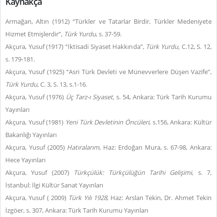
Kaynakça
Armağan, Altın (1912) “Türkler ve Tatarlar Birdir, Türkler Medeniyete
Hizmet Etmişlerdir”,
Türk Yurdu
, s. 37-59.
Akçura, Yusuf (1917) “İktisadi Siyaset Hakkında”,
Türk Yurdu,
C.12, S. 12,
s. 179-181.
Akçura, Yusuf (1925) “Asri Türk Devleti ve Münevverlere Düşen Vazife”,
Türk Yurdu
, C. 3, S. 13, s.1-16.
Akçura, Yusuf (1976)
Üç Tarz-ı Siyaset,
s. 54, Ankara: Türk Tarih Kurumu
Yayınları
Akçura, Yusuf (1981)
Yeni Türk Devletinin Öncüleri
, s.156, Ankara: Kültür
Bakanlığı Yayınları
Akçura, Yusuf (2005)
Hatıralarım
, Haz: Erdoğan Mura, s. 67-98, Ankara:
Hece Yayınları
Akçura, Yusuf (2007)
Türkçülük: Türkçülüğün Tarihi Gelişimi
, s. 7,
İstanbul: İlgi Kültür Sanat Yayınları
Akçura, Yusuf ( 2009)
Türk Yılı 1928
, Haz: Arslan Tekin, Dr. Ahmet Tekin
İzgöer, s. 307, Ankara: Türk Tarih Kurumu Yayınları