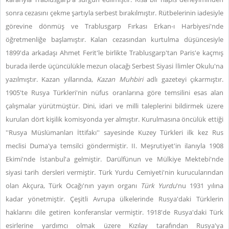
sonra cezasını çekme şartıyla serbest bırakılmıştır. Rütbelerinin iadesiyle
görevine dönmüş ve Trablusgarp Fırkası Erkan-ı Harbiyesi'nde
öğretmenliğe başlamıştır. Kalan cezasından kurtulma düşüncesiyle
1899'da arkadaşı Ahmet Ferit'le birlikte Trablusgarp'tan Paris'e kaçmış
burada ilerde üçüncülükle mezun olacağı Serbest Siyasi İlimler Okulu'na
yazılmıştır. Kazan yıllarında,
Kazan Muhbiri
adlı gazeteyi çıkarmıştır.
1905'te Rusya Türkleri'nin nüfus oranlarına göre temsilini esas alan
çalışmalar yürütmüştür. Dini, idari ve milli taleplerini bildirmek üzere
kurulan dört kişilik komisyonda yer almıştır. Kurulmasına öncülük ettiği
''Rusya Müslümanları İttifakı'' sayesinde Kuzey Türkleri ilk kez Rus
meclisi Duma'ya temsilci göndermiştir. II. Meşrutiyet'in ilanıyla 1908
Ekimi'nde İstanbul'a gelmiştir. Darülfünun ve Mülkiye Mektebi'nde
siyasi tarih dersleri vermiştir. Türk Yurdu Cemiyeti'nin kurucularından
olan Akçura, Türk Ocağı'nın yayın organı
Türk Yurdu
'nu 1931 yılına
kadar yönetmiştir. Çeşitli Avrupa ülkelerinde Rusya'daki Türklerin
haklarını dile getiren konferanslar vermiştir. 1918'de Rusya'daki Türk
esirlerine yardımcı olmak üzere Kızılay tarafından Rusya'ya