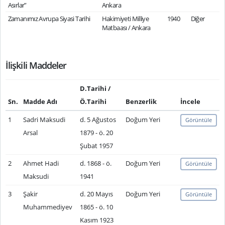
Asırlar”
Ankara
Zamanımız Avrupa Siyasi Tarihi
Hakimiyeti Milliye
1940
Diğer
Matbaası / Ankara
İlişkili Maddeler
D.Tarihi /
Sn.
Madde Adı
Ö.Tarihi
Benzerlik
İncele
1
Sadri Maksudi
d. 5 Ağustos
Doğum Yeri
Görüntüle
Arsal
1879 - ö. 20
Şubat 1957
2
Ahmet Hadi
d. 1868 - ö.
Doğum Yeri
Görüntüle
Maksudi
1941
3
Şakir
d. 20 Mayıs
Doğum Yeri
Görüntüle
Muhammediyev
1865 - ö. 10
Kasım 1923