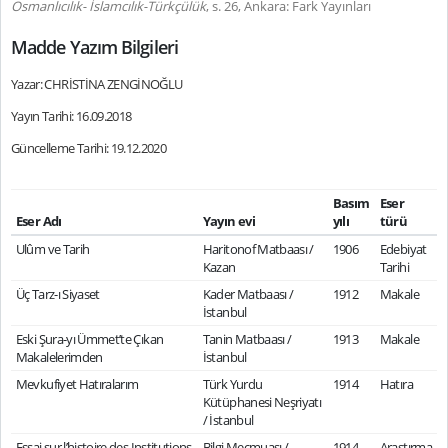
Osmanlıcılık- İslamcılık-Türkçülük
, s. 26, Ankara: Fark Yayınları
Madde Yazım Bilgileri
Yazar: CHRİSTİNA ZENGİNOĞLU
Yayın Tarihi: 16.09.2018
Güncelleme Tarihi: 19.12.2020
Basım
Eser
Eser Adı
Yayın evi
yılı
türü
Ulûm ve Tarih
Haritonof Matbaası /
1906
Edebiyat
Kazan
Tarihi
Üç Tarz-ı Siyaset
Kader Matbaası /
1912
Makale
İstanbul
Eski Şura-yı Ümmet’te Çıkan
Tanin Matbaası /
1913
Makale
Makalelerimden
İstanbul
Mevkufiyet Hatıralarım
Türk Yurdu
1914
Hatıra
Kütüphanesi Neşriyatı
/ İstanbul
Essai sur l’histoire des Institutions
Bilgi Mecmuası /
1914
Araştırma